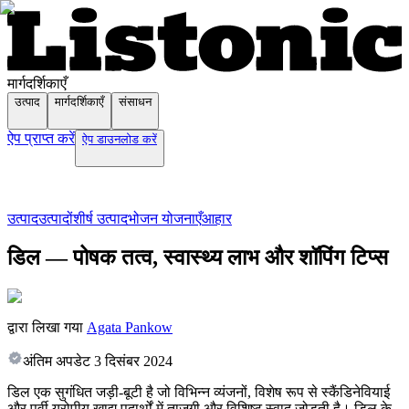
मार्गदर्शिकाएँ
उत्पाद
मार्गदर्शिकाएँ
संसाधन
ऐप प्राप्त करें
ऐप डाउनलोड करें
उत्पाद
उत्पादों
शीर्ष उत्पाद
भोजन योजनाएँ
आहार
डिल — पोषक तत्व, स्वास्थ्य लाभ और शॉपिंग टिप्स
द्वारा लिखा गया
Agata Pankow
अंतिम अपडेट
3 दिसंबर 2024
डिल एक सुगंधित जड़ी-बूटी है जो विभिन्न व्यंजनों, विशेष रूप से स्कैंडिनेवियाई
और पूर्वी यूरोपीय खाद्य पदार्थों में ताजगी और विशिष्ट स्वाद जोड़ती है। डिल के