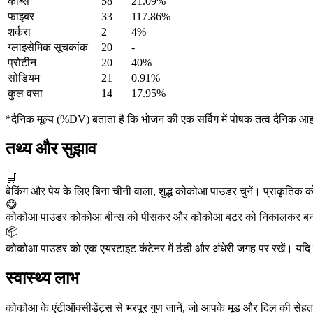
कार्ब्स
58
21.09%
फाइबर
33
117.86%
शर्करा
2
4%
ग्लाइसेमिक सूचकांक
20
-
प्रोटीन
20
40%
सोडियम
21
0.91%
कुल वसा
14
17.95%
*दैनिक मूल्य (%DV) बताता है कि भोजन की एक सर्विंग में पोषक तत्व दैनिक आ
तथ्य और सुझाव
🛒
बेकिंग और पेय के लिए बिना चीनी वाला, शुद्ध कोकोआ पाउडर चुनें। प्राकृतिक 
😋
कोकोआ पाउडर कोकोआ बीन्स को पीसकर और कोकोआ बटर को निकालकर बना
📦
कोकोआ पाउडर को एक एयरटाइट कंटेनर में ठंडी और अंधेरी जगह पर रखें। यदि 
स्वास्थ्य लाभ
कोकोआ के एंटीऑक्सीडेंट्स से भरपूर गुण जानें, जो आपके मूड और दिल की सेहत 