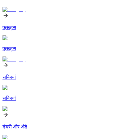
फ्रूट्स
फ्रूट्स
सब्जियां
सब्जियां
डेयरी और अंडे