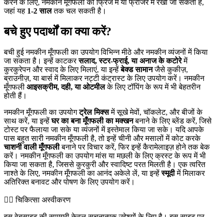
करने के लिए, नमकीन मूँगफली को फ्रिज में या फ्रीजर में रखा जा सकता है,
जहां यह
1-2 साल
तक चल सकती है।
बचे हुए पदार्थों का क्या करें?
बची हुई नमकीन मूँगफली का उपयोग विभिन्न मीठे और नमकीन व्यंजनों में किया
जा सकता है। इन्हें काटकर
सलाद, स्टर-फ्राई, या अनाज के कटोरे
में
कुरकुरेपन और स्वाद के लिए मिलाएं, या इन्हें
बेक्ड सामान
जैसे कुकीज़,
ब्राउनीज़, या बार्स में मिलाकर नट्टी कंट्रास्ट के लिए उपयोग करें। नमकीन
मूँगफली
आइसक्रीम, दही, या ओटमील
के लिए टॉपिंग के रूप में भी बेहतरीन
होती हैं।
नमकीन मूँगफली का उपयोग
ट्रेल मिक्स
में सूखे मेवों, चॉकलेट, और बीजों के
साथ करें, या इन्हें
घर का बना मूँगफली का मक्खन
बनाने के लिए ब्लेंड करें, जिसे
टोस्ट पर फैलाया जा सके या व्यंजनों में इस्तेमाल किया जा सके। यदि आपके
पास बहुत सारी नमकीन मूँगफली है, तो इन्हें चीनी और मसालों में कोट करके
चाशनी वाली मूँगफली
बनाने पर विचार करें, फिर इन्हें कैरामेलाइज़ होने तक बेक
करें। नमकीन मूँगफली का उपयोग मांस या मछली के लिए क्रस्ट के रूप में भी
किया जा सकता है, जिससे कुरकुरी और स्वादिष्ट परत मिलती है। एक त्वरित
नाश्ते के लिए, नमकीन मूँगफली का आनंद अकेले लें, या इन्हें
स्मूदी
में मिलाकर
अतिरिक्त बनावट और पोषण के लिए उपयोग करें।
👨‍⚕️️ चिकित्सा अस्वीकरण
इस वेबसाइट की सामग्री केवल सूचनात्मक उद्देश्यों के लिए है। इस साइट पर