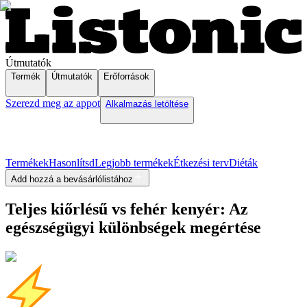
Útmutatók
Termék
Útmutatók
Erőforrások
Szerezd meg az appot
Alkalmazás letöltése
Termékek
Hasonlítsd
Legjobb termékek
Étkezési terv
Diéták
Add hozzá a bevásárlólistához
Teljes kiőrlésű vs fehér kenyér: Az
egészségügyi különbségek megértése