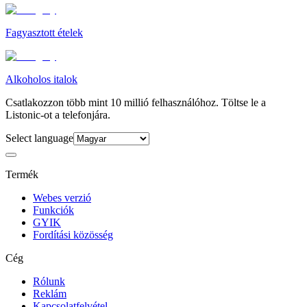
Fagyasztott ételek
Alkoholos italok
Csatlakozzon több mint 10 millió felhasználóhoz. Töltse le a
Listonic-ot a telefonjára.
Select language
Termék
Webes verzió
Funkciók
GYIK
Fordítási közösség
Cég
Rólunk
Reklám
Kapcsolatfelvétel