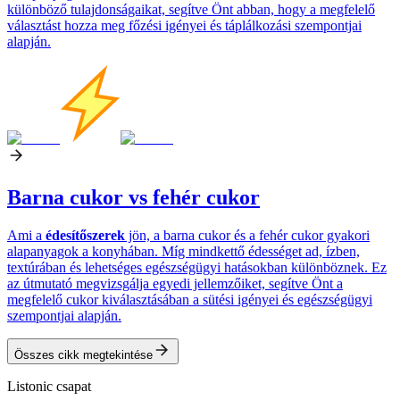
különböző tulajdonságaikat, segítve Önt abban, hogy a megfelelő
választást hozza meg főzési igényei és táplálkozási szempontjai
alapján.
Barna cukor vs fehér cukor
Ami a
édesítőszerek
jön, a barna cukor és a fehér cukor gyakori
alapanyagok a konyhában. Míg mindkettő édességet ad, ízben,
textúrában és lehetséges egészségügyi hatásokban különböznek. Ez
az útmutató megvizsgálja egyedi jellemzőiket, segítve Önt a
megfelelő cukor kiválasztásában a sütési igényei és egészségügyi
szempontjai alapján.
Összes cikk megtekintése
Listonic csapat