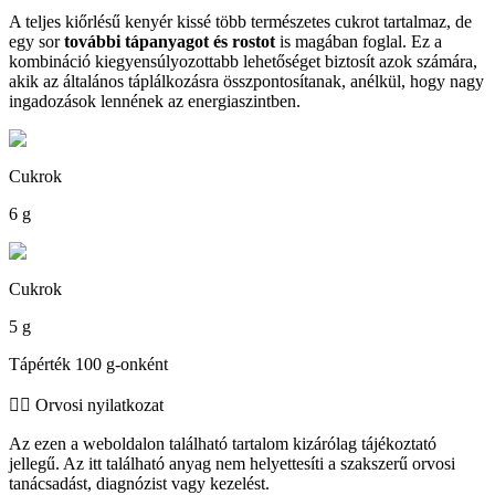
A teljes kiőrlésű kenyér kissé több természetes cukrot tartalmaz, de
egy sor
további tápanyagot és rostot
is magában foglal. Ez a
kombináció kiegyensúlyozottabb lehetőséget biztosít azok számára,
akik az általános táplálkozásra összpontosítanak, anélkül, hogy nagy
ingadozások lennének az energiaszintben.
Cukrok
6 g
Cukrok
5 g
Tápérték 100 g-onként
👨‍⚕️️ Orvosi nyilatkozat
Az ezen a weboldalon található tartalom kizárólag tájékoztató
jellegű. Az itt található anyag nem helyettesíti a szakszerű orvosi
tanácsadást, diagnózist vagy kezelést.