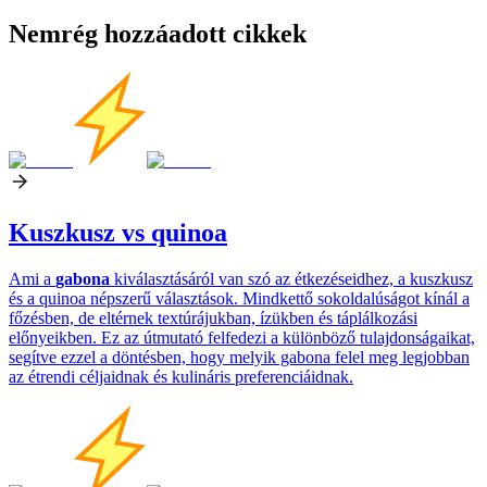
Nemrég hozzáadott cikkek
Kuszkusz vs quinoa
Ami a
gabona
kiválasztásáról van szó az étkezéseidhez, a kuszkusz
és a quinoa népszerű választások. Mindkettő sokoldalúságot kínál a
főzésben, de eltérnek textúrájukban, ízükben és táplálkozási
előnyeikben. Ez az útmutató felfedezi a különböző tulajdonságaikat,
segítve ezzel a döntésben, hogy melyik gabona felel meg legjobban
az étrendi céljaidnak és kulináris preferenciáidnak.