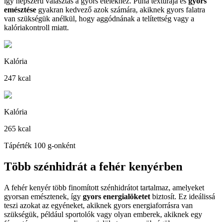
így népszerű választás a gyors ételekhez. Puha textúrája és
gyors
emésztése
gyakran kedvező azok számára, akiknek gyors falatra
van szükségük anélkül, hogy aggódnának a telítettség vagy a
kalóriakontroll miatt.
Kalória
247 kcal
Kalória
265 kcal
Tápérték 100 g-onként
Több szénhidrát a fehér kenyérben
A fehér kenyér több finomított szénhidrátot tartalmaz, amelyeket
gyorsan emésztenek, így
gyors energialöketet
biztosít. Ez ideálissá
teszi azokat az egyéneket, akiknek gyors energiaforrásra van
szükségük, például sportolók vagy olyan emberek, akiknek egy