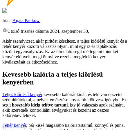
Írta a
Agata Pankow
Utolsó frissítés dátuma
2024. szeptember 30.
Akár szendvicset, akár pirítóst készítesz, a teljes kiőrlésű kenyér és a
fehér kenyér közötti választás olyan, mint egy íz és táplálkozás
közötti egyensúlyozás. Ez az útmutató segít mérlegelni mindkét
kenyér előnyeit, megkönnyítve ezzel a megfelelő kenyér
kiválasztását az étkezéseidhez.
Kevesebb kalória a teljes kiőrlésű
kenyérben
Teljes kiőrlésű kenyér
kevesebb kalóriát kínál, és tele van összetett
szénhidrátokkal, amelyek emésztése hosszabb időt vesz igénybe. Ez
segít
hosszabb ideig telítve tartani
, így jó választás azok számára,
akik szeretnék kontrollálni étvágyukat és kezelni az összes
kalóriabevitelüket.
Fehér kenyér
, bár kissé magasabb kalóriatartalmú, könnyű és puha,