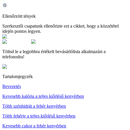
Ellenőrzött tények
Szerkesztői csapatunk ellenőrizte ezt a cikket, hogy a közzététel
idején pontos legyen.
Töltsd le a legjobbra értékelt bevásárlólista alkalmazást a
telefonodra!
Tartalomjegyzék
Bevezetés
Kevesebb kalória a teljes kiőrlésű kenyérben
Több szénhidrát a fehér kenyérben
Több fehérje a teljes kiőrlésű kenyérben
Kevesebb cukor a fehér kenyérben