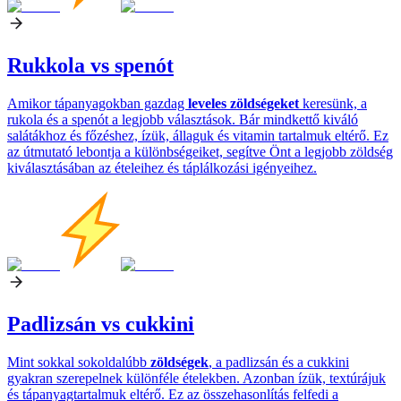
Rukkola vs spenót
Amikor tápanyagokban gazdag
leveles zöldségeket
keresünk, a
rukola és a spenót a legjobb választások. Bár mindkettő kiváló
salátákhoz és főzéshez, ízük, állaguk és vitamin tartalmuk eltérő. Ez
az útmutató lebontja a különbségeiket, segítve Önt a legjobb zöldség
kiválasztásában az ételeihez és táplálkozási igényeihez.
Padlizsán vs cukkini
Mint sokkal sokoldalúbb
zöldségek
, a padlizsán és a cukkini
gyakran szerepelnek különféle ételekben. Azonban ízük, textúrájuk
és tápanyagtartalmuk eltérő. Ez az összehasonlítás felfedi a