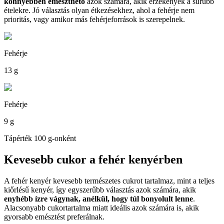
könnyebben emészthető
azok számára, akik érzékenyek a sűrűbb
ételekre. Jó választás olyan étkezésekhez, ahol a fehérje nem
prioritás, vagy amikor más fehérjeforrások is szerepelnek.
Fehérje
13 g
Fehérje
9 g
Tápérték 100 g-onként
Kevesebb cukor a fehér kenyérben
A fehér kenyér kevesebb természetes cukrot tartalmaz, mint a teljes
kiőrlésű kenyér, így egyszerűbb választás azok számára, akik
enyhébb ízre vágynak, anélkül, hogy túl bonyolult lenne
.
Alacsonyabb cukortartalma miatt ideális azok számára is, akik
gyorsabb emésztést preferálnak.