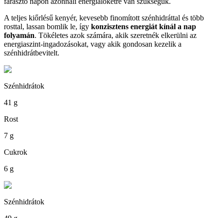
fárasztó napon azonnali energialöketre van szükségük.
A teljes kiőrlésű kenyér, kevesebb finomított szénhidráttal és több
rosttal, lassan bomlik le, így
konzisztens energiát kínál a nap
folyamán
. Tökéletes azok számára, akik szeretnék elkerülni az
energiaszint-ingadozásokat, vagy akik gondosan kezelik a
szénhidrátbevitelt.
Szénhidrátok
41 g
Rost
7 g
Cukrok
6 g
Szénhidrátok