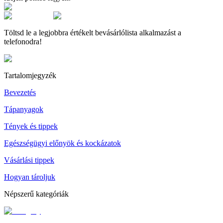
Töltsd le a legjobbra értékelt bevásárlólista alkalmazást a
telefonodra!
Tartalomjegyzék
Bevezetés
Tápanyagok
Tények és tippek
Egészségügyi előnyök és kockázatok
Vásárlási tippek
Hogyan tároljuk
Népszerű kategóriák