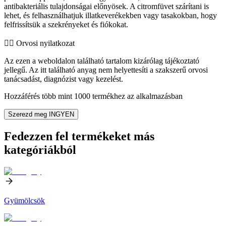
antibakteriális tulajdonságai előnyösek. A citromfüvet szárítani is
lehet, és felhasználhatjuk illatkeverékekben vagy tasakokban, hogy
felfrissítsük a szekrényeket és fiókokat.
👨‍⚕️️ Orvosi nyilatkozat
Az ezen a weboldalon található tartalom kizárólag tájékoztató
jellegű. Az itt található anyag nem helyettesíti a szakszerű orvosi
tanácsadást, diagnózist vagy kezelést.
Hozzáférés több mint 1000 termékhez az alkalmazásban
Szerezd meg INGYEN
Fedezzen fel termékeket más
kategóriákból
Gyümölcsök