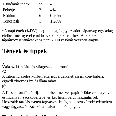
Glikémiás index
55
-
Fehérje
2
4%
Nátrium
6
0.26%
Teljes zsír
1
1.28%
*A napi érték (%DV) megmutatja, hogy az adott tápanyag egy adag
ételben mennyivel járul hozzá a napi étrendhez. Általános
táplálkozási tanácsokhoz napi 2000 kalóriát vesznek alapul.
Tények és tippek
🛒
Válassz ki szilárd és világoszöld citromfűt.
😋
A citromfû széles körben elterjedt a délkelet-ázsiai konyhában,
egyedi citromos íze és illata miatt.
📦
A friss citromfűt tárolja a hűtőben, nedves papírtörlőbe csomagolva
és műanyag zacskóba téve, és két héten belül használja fel.
Hosszabb tárolás esetén fagyassza le légmentesen záródó edényben
vagy fagyasztós zacskóban, akár hat hónapig is.