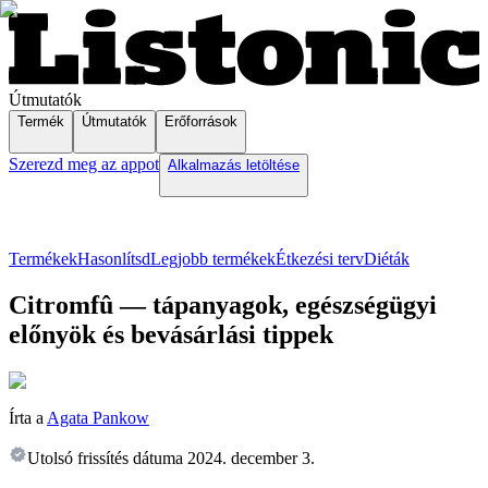
Útmutatók
Termék
Útmutatók
Erőforrások
Szerezd meg az appot
Alkalmazás letöltése
Termékek
Hasonlítsd
Legjobb termékek
Étkezési terv
Diéták
Citromfû — tápanyagok, egészségügyi
előnyök és bevásárlási tippek
Írta a
Agata Pankow
Utolsó frissítés dátuma
2024. december 3.