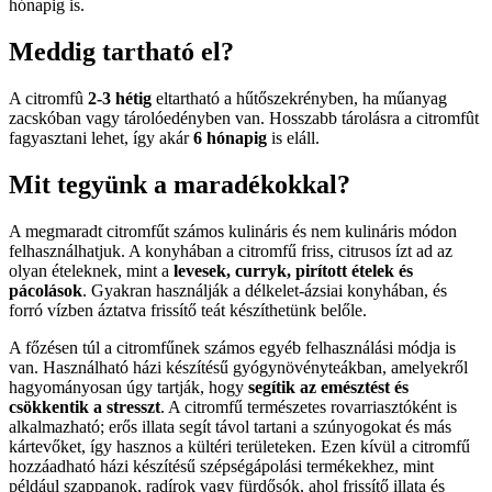
hónapig is.
Meddig tartható el?
A citromfû
2-3 hétig
eltartható a hűtőszekrényben, ha műanyag
zacskóban vagy tárolóedényben van. Hosszabb tárolásra a citromfût
fagyasztani lehet, így akár
6 hónapig
is eláll.
Mit tegyünk a maradékokkal?
A megmaradt citromfűt számos kulináris és nem kulináris módon
felhasználhatjuk. A konyhában a citromfű friss, citrusos ízt ad az
olyan ételeknek, mint a
levesek, curryk, pirított ételek és
pácolások
. Gyakran használják a délkelet-ázsiai konyhában, és
forró vízben áztatva frissítő teát készíthetünk belőle.
A főzésen túl a citromfűnek számos egyéb felhasználási módja is
van. Használható házi készítésű gyógynövényteákban, amelyekről
hagyományosan úgy tartják, hogy
segítik az emésztést és
csökkentik a stresszt
. A citromfű természetes rovarriasztóként is
alkalmazható; erős illata segít távol tartani a szúnyogokat és más
kártevőket, így hasznos a kültéri területeken. Ezen kívül a citromfű
hozzáadható házi készítésű szépségápolási termékekhez, mint
például szappanok, radírok vagy fürdősók, ahol frissítő illata és