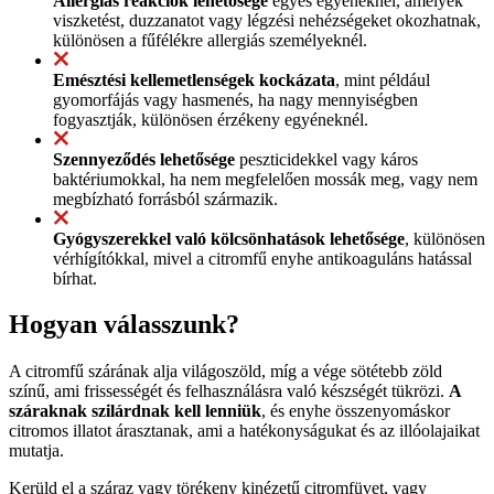
Allergiás reakciók lehetősége
egyes egyéneknél, amelyek
viszketést, duzzanatot vagy légzési nehézségeket okozhatnak,
különösen a fűfélékre allergiás személyeknél.
Emésztési kellemetlenségek kockázata
, mint például
gyomorfájás vagy hasmenés, ha nagy mennyiségben
fogyasztják, különösen érzékeny egyéneknél.
Szennyeződés lehetősége
peszticidekkel vagy káros
baktériumokkal, ha nem megfelelően mossák meg, vagy nem
megbízható forrásból származik.
Gyógyszerekkel való kölcsönhatások lehetősége
, különösen
vérhígítókkal, mivel a citromfű enyhe antikoaguláns hatással
bírhat.
Hogyan válasszunk?
A citromfű szárának alja világoszöld, míg a vége sötétebb zöld
színű, ami frissességét és felhasználásra való készségét tükrözi.
A
száraknak szilárdnak kell lenniük
, és enyhe összenyomáskor
citromos illatot árasztanak, ami a hatékonyságukat és az illóolajaikat
mutatja.
Kerüld el a száraz vagy törékeny kinézetű citromfüvet, vagy