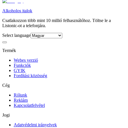
Alkoholos italok
Csatlakozzon több mint 10 millió felhasználóhoz. Töltse le a
Listonic-ot a telefonjára.
Select language
Termék
Webes verzió
Funkciók
GYIK
Fordítási közösség
Cég
Rólunk
Reklám
Kapcsolatfelvétel
Jogi
Adatvédelmi irányelvek