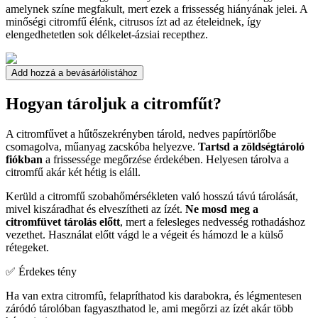
amelynek színe megfakult, mert ezek a frissesség hiányának jelei. A
minőségi citromfű élénk, citrusos ízt ad az ételeidnek, így
elengedhetetlen sok délkelet-ázsiai recepthez.
Add hozzá a bevásárlólistához
Hogyan tároljuk a citromfűt?
A citromfűvet a hűtőszekrényben tárold, nedves papírtörlőbe
csomagolva, műanyag zacskóba helyezve.
Tartsd a zöldségtároló
fiókban
a frissessége megőrzése érdekében. Helyesen tárolva a
citromfű akár két hétig is eláll.
Kerüld a citromfű szobahőmérsékleten való hosszú távú tárolását,
mivel kiszáradhat és elveszítheti az ízét.
Ne mosd meg a
citromfüvet tárolás előtt
, mert a felesleges nedvesség rothadáshoz
vezethet. Használat előtt vágd le a végeit és hámozd le a külső
rétegeket.
✅ Érdekes tény
Ha van extra citromfû, felapríthatod kis darabokra, és légmentesen
záródó tárolóban fagyaszthatod le, ami megőrzi az ízét akár több