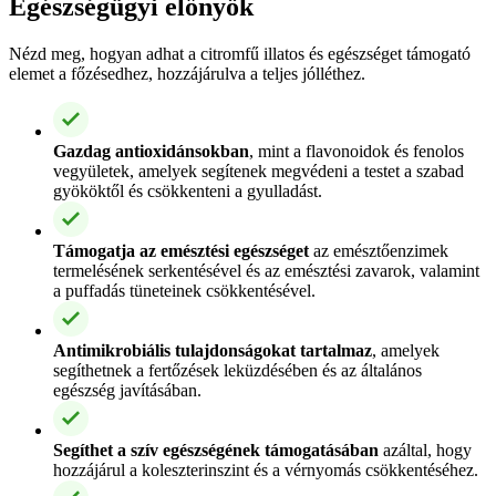
Egészségügyi előnyök
Nézd meg, hogyan adhat a citromfű illatos és egészséget támogató
elemet a főzésedhez, hozzájárulva a teljes jólléthez.
Gazdag antioxidánsokban
, mint a flavonoidok és fenolos
vegyületek, amelyek segítenek megvédeni a testet a szabad
gyököktől és csökkenteni a gyulladást.
Támogatja az emésztési egészséget
az emésztőenzimek
termelésének serkentésével és az emésztési zavarok, valamint
a puffadás tüneteinek csökkentésével.
Antimikrobiális tulajdonságokat tartalmaz
, amelyek
segíthetnek a fertőzések leküzdésében és az általános
egészség javításában.
Segíthet a szív egészségének támogatásában
azáltal, hogy
hozzájárul a koleszterinszint és a vérnyomás csökkentéséhez.