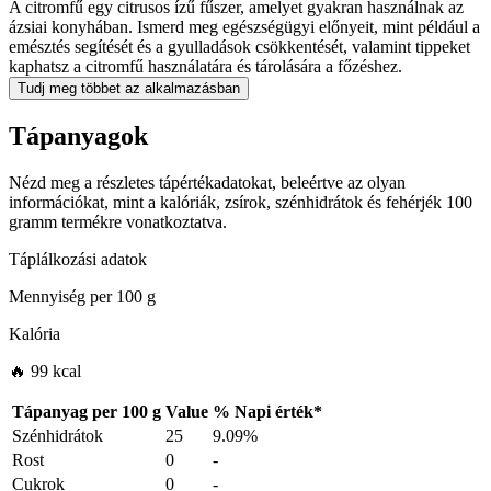
A citromfű egy citrusos ízű fűszer, amelyet gyakran használnak az
ázsiai konyhában. Ismerd meg egészségügyi előnyeit, mint például a
emésztés segítését és a gyulladások csökkentését, valamint tippeket
kaphatsz a citromfű használatára és tárolására a főzéshez.
Tudj meg többet az alkalmazásban
Tápanyagok
Nézd meg a részletes tápértékadatokat, beleértve az olyan
információkat, mint a kalóriák, zsírok, szénhidrátok és fehérjék 100
gramm termékre vonatkoztatva.
Táplálkozási adatok
Mennyiség per
100 g
Kalória
🔥 99 kcal
Tápanyag per
100 g
Value
%
Napi érték
*
Szénhidrátok
25
9.09%
Rost
0
-
Cukrok
0
-