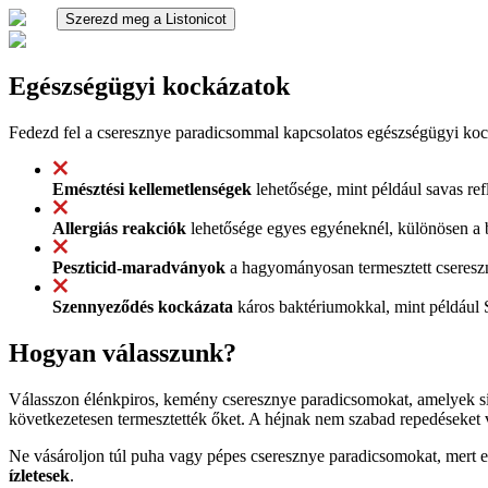
Szerezd meg a Listonicot
Egészségügyi kockázatok
Fedezd fel a cseresznye paradicsommal kapcsolatos egészségügyi koc
Emésztési kellemetlenségek
lehetősége, mint például savas re
Allergiás reakciók
lehetősége egyes egyéneknél, különösen a 
Peszticid-maradványok
a hagyományosan termesztett cseresz
Szennyeződés kockázata
káros baktériumokkal, mint például 
Hogyan válasszunk?
Válasszon élénkpiros, kemény cseresznye paradicsomokat, amelyek s
következetesen termesztették őket. A héjnak nem szabad repedéseket va
Ne vásároljon túl puha vagy pépes cseresznye paradicsomokat, mert ez
ízletesek
.