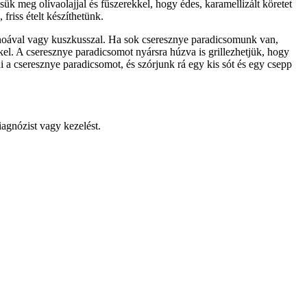
ük meg olívaolajjal és fűszerekkel, hogy édes, karamellizált köretet
friss ételt készíthetünk.
oával vagy kuszkusszal. Ha sok cseresznye paradicsomunk van,
kel. A cseresznye paradicsomot nyársra húzva is grillezhetjük, hogy
a cseresznye paradicsomot, és szórjunk rá egy kis sót és egy csepp
iagnózist vagy kezelést.