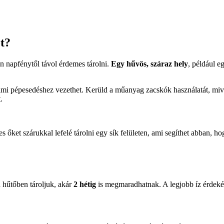
t?
 napfénytől távol érdemes tárolni.
Egy hűvös, száraz hely
, például e
, ami pépesedéshez vezethet. Kerüld a műanyag zacskók használatát, mi
.
ket szárukkal lefelé tárolni egy sík felületen, ami segíthet abban, h
a hűtőben tároljuk, akár
2 hétig
is megmaradhatnak. A legjobb íz érdekéb