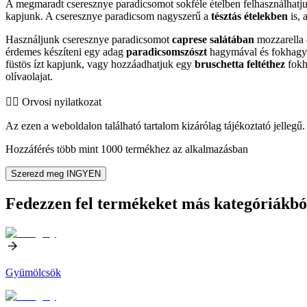
A megmaradt cseresznye paradicsomot sokféle ételben felhasználhatj
kapjunk. A cseresznye paradicsom nagyszerű a
tésztás ételekben
is, 
Használjunk cseresznye paradicsomot
caprese salátában
mozzarella 
érdemes készíteni egy adag
paradicsomszószt
hagymával és fokhagym
füstös ízt kapjunk, vagy hozzáadhatjuk egy
bruschetta feltéthez
fokh
olívaolajat.
👨‍⚕️️ Orvosi nyilatkozat
Az ezen a weboldalon található tartalom kizárólag tájékoztató jellegű. 
Hozzáférés több mint 1000 termékhez az alkalmazásban
Szerezd meg INGYEN
Fedezzen fel termékeket más kategóriákbó
Gyümölcsök