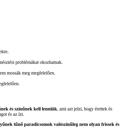
ekre.
mésztési problémákat okozhatnak.
 nem mossák meg megfelelően.
gfelelően.
nek és színűnek kell lenniük
, ami azt jelzi, hogy érettek és
ot és az ízt.
űnek tűnő paradicsomok valószínűleg nem olyan frissek és