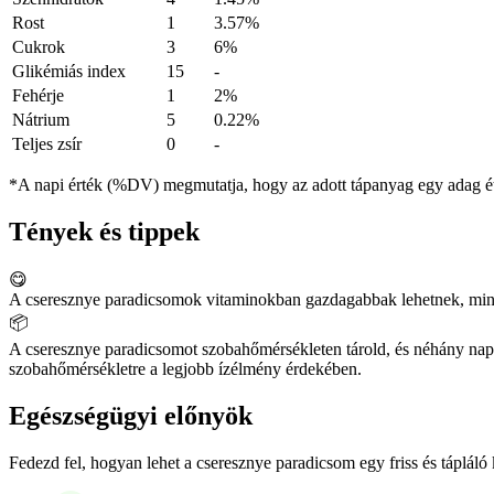
Rost
1
3.57%
Cukrok
3
6%
Glikémiás index
15
-
Fehérje
1
2%
Nátrium
5
0.22%
Teljes zsír
0
-
*A napi érték (%DV) megmutatja, hogy az adott tápanyag egy adag éte
Tények és tippek
😋
A cseresznye paradicsomok vitaminokban gazdagabbak lehetnek, min
📦
A cseresznye paradicsomot szobahőmérsékleten tárold, és néhány napon
szobahőmérsékletre a legjobb ízélmény érdekében.
Egészségügyi előnyök
Fedezd fel, hogyan lehet a cseresznye paradicsom egy friss és tápláló k