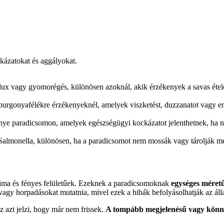
kázatokat és aggályokat.
flux vagy gyomorégés, különösen azoknál, akik érzékenyek a savas étel
burgonyafélékre érzékenyeknél, amelyek viszketést, duzzanatot vagy e
nye paradicsomon, amelyek egészségügyi kockázatot jelenthetnek, ha
Salmonella, különösen, ha a paradicsomot nem mossák vagy tárolják me
ima és fényes felületűek. Ezeknek a paradicsomoknak
egységes méretű
gy horpadásokat mutatnia, mivel ezek a hibák befolyásolhatják az állag
 azt jelzi, hogy már nem frissek.
A tompább megjelenésű vagy könny