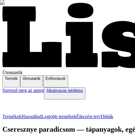
Útmutatók
Termék
Útmutatók
Erőforrások
Szerezd meg az appot
Alkalmazás letöltése
Termékek
Hasonlítsd
Legjobb termékek
Étkezési terv
Diéták
Cseresznye paradicsom — tápanyagok, egés