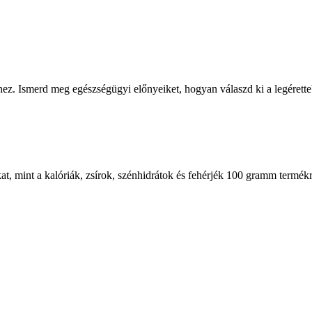
hez. Ismerd meg egészségügyi előnyeiket, hogyan válaszd ki a legérett
at, mint a kalóriák, zsírok, szénhidrátok és fehérjék 100 gramm termék