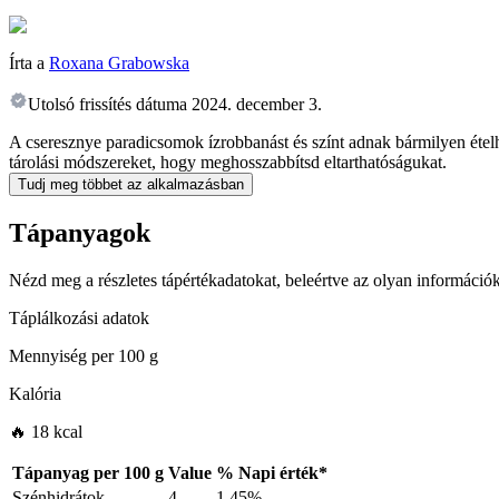
Írta a
Roxana Grabowska
Utolsó frissítés dátuma
2024. december 3.
A cseresznye paradicsomok ízrobbanást és színt adnak bármilyen étel
tárolási módszereket, hogy meghosszabbítsd eltarthatóságukat.
Tudj meg többet az alkalmazásban
Tápanyagok
Nézd meg a részletes tápértékadatokat, beleértve az olyan információk
Táplálkozási adatok
Mennyiség per
100 g
Kalória
🔥 18 kcal
Tápanyag per
100 g
Value
%
Napi érték
*
Szénhidrátok
4
1.45%