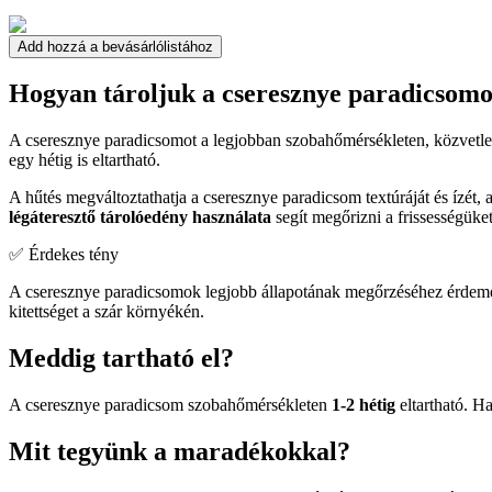
Add hozzá a bevásárlólistához
Hogyan tároljuk a cseresznye paradicsomo
A cseresznye paradicsomot a legjobban szobahőmérsékleten, közvetlen
egy hétig is eltartható.
A hűtés megváltoztathatja a cseresznye paradicsom textúráját és ízét
légáteresztő tárolóedény használata
segít megőrizni a frissességüket
✅ Érdekes tény
A cseresznye paradicsomok legjobb állapotának megőrzéséhez érdemes ő
kitettséget a szár környékén.
Meddig tartható el?
A cseresznye paradicsom szobahőmérsékleten
1-2 hétig
eltartható. H
Mit tegyünk a maradékokkal?