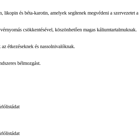
in, likopin és béta-karotin, amelyek segítenek megvédeni a szervezetet
s a vérnyomás csökkentésével, köszönhetően magas káliumtartalmuknak.
ek az étkezéseknek és nassolnivalóknak.
endszeres bélmozgást.
rlólistádat
rlólistádat