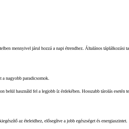
lben mennyivel járul hozzá a napi étrendhez. Általános táplálkozási t
t a nagyobb paradicsomok.
 belül használd fel a legjobb íz érdekében. Hosszabb tárolás esetén te
iegészítő az ételeidhez, elősegítve a jobb egészséget és energiaszintet.