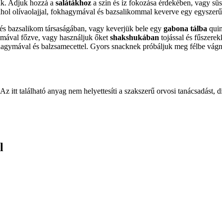
uk. Adjuk hozzá a
salátákhoz
a szín és íz fokozása érdekében, vagy süss
ahol olívaolajjal, fokhagymával és bazsalikommal keverve egy egyszerű, 
és bazsalikom társaságában, vagy keverjük bele egy
gabona tálba
quin
ával főzve, vagy használjuk őket
shakshukában
tojással és fűszerek
agymával és balzsamecettel. Gyors snacknek próbáljuk meg félbe vágni 
Az itt található anyag nem helyettesíti a szakszerű orvosi tanácsadást, d
l