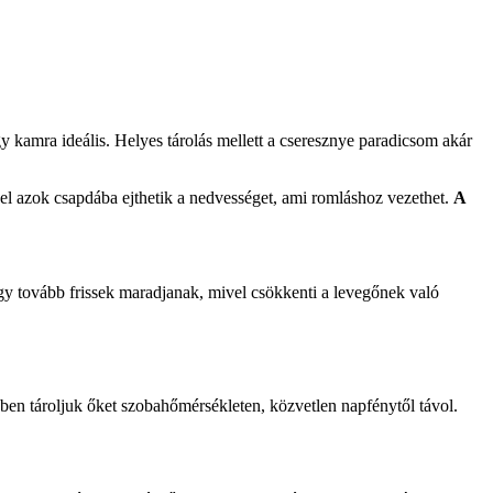
gy kamra ideális. Helyes tárolás mellett a cseresznye paradicsom akár
vel azok csapdába ejthetik a nedvességet, ami romláshoz vezethet.
A
ogy tovább frissek maradjanak, mivel csökkenti a levegőnek való
en tároljuk őket szobahőmérsékleten, közvetlen napfénytől távol.