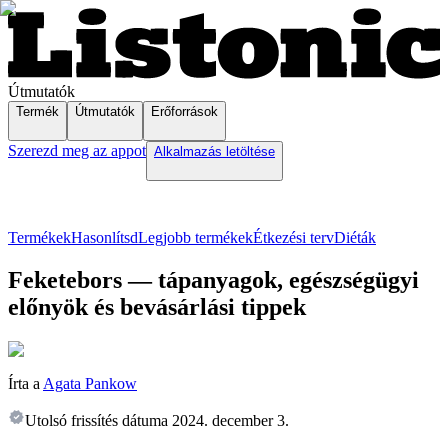
Útmutatók
Termék
Útmutatók
Erőforrások
Szerezd meg az appot
Alkalmazás letöltése
Termékek
Hasonlítsd
Legjobb termékek
Étkezési terv
Diéták
Feketebors — tápanyagok, egészségügyi
előnyök és bevásárlási tippek
Írta a
Agata Pankow
Utolsó frissítés dátuma
2024. december 3.