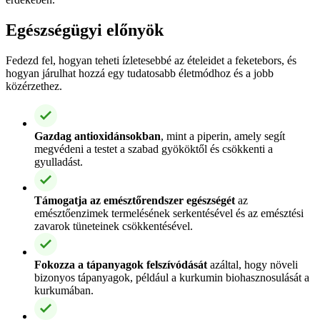
Egészségügyi előnyök
Fedezd fel, hogyan teheti ízletesebbé az ételeidet a feketebors, és
hogyan járulhat hozzá egy tudatosabb életmódhoz és a jobb
közérzethez.
Gazdag antioxidánsokban
, mint a piperin, amely segít
megvédeni a testet a szabad gyököktől és csökkenti a
gyulladást.
Támogatja az emésztőrendszer egészségét
az
emésztőenzimek termelésének serkentésével és az emésztési
zavarok tüneteinek csökkentésével.
Fokozza a tápanyagok felszívódását
azáltal, hogy növeli
bizonyos tápanyagok, például a kurkumin biohasznosulását a
kurkumában.