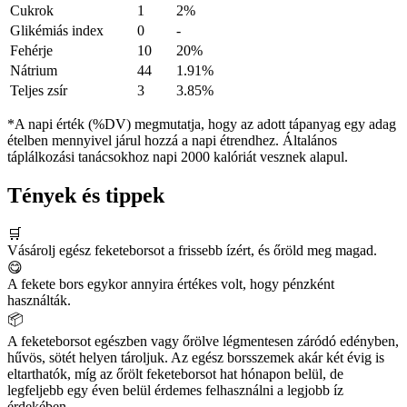
Cukrok
1
2%
Glikémiás index
0
-
Fehérje
10
20%
Nátrium
44
1.91%
Teljes zsír
3
3.85%
*A napi érték (%DV) megmutatja, hogy az adott tápanyag egy adag
ételben mennyivel járul hozzá a napi étrendhez. Általános
táplálkozási tanácsokhoz napi 2000 kalóriát vesznek alapul.
Tények és tippek
🛒
Vásárolj egész feketeborsot a frissebb ízért, és őröld meg magad.
😋
A fekete bors egykor annyira értékes volt, hogy pénzként
használták.
📦
A feketeborsot egészben vagy őrölve légmentesen záródó edényben,
hűvös, sötét helyen tároljuk. Az egész borsszemek akár két évig is
eltarthatók, míg az őrölt feketeborsot hat hónapon belül, de
legfeljebb egy éven belül érdemes felhasználni a legjobb íz
érdekében.