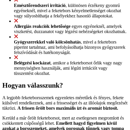
Emésztőrendszeri irritáció
, különösen érzékeny gyomrú
egyéneknél, mivel a feketebors kényelmetlenséget okozhat
vagy súlyosbíthatja a fekélyekhez hasonló állapotokat.
Allergiás reakciók lehetősége
egyes egyéneknél, amelyek
viszketést, duzzanatot vagy légzési nehézségeket okozhatnak.
Gyógyszerekkel való kölcsönhatás
, mivel a feketebors
piperint tartalmaz, ami befolyásolhatja bizonyos gyógyszerek
felszívódását és hatékonyságát.
Belégzési kockázat
, amikor a feketeborsot őrlik vagy nagy
mennyiségben használják, ami légúti irritációt vagy
tüsszentést okozhat.
Hogyan válasszunk?
A legjobb feketeborsszemek egyenletes méretűek és fényes, fekete
külsővel rendelkeznek, ami a frissességet és az illóolajok megőrzését
tükrözi.
A frissen őrölt bors maximális ízt és aromát biztosít.
Kerüld a már őrölt feketeborsot, mert az esetlegesen megromlott és
csökkentett csípősségű lehet.
Emellett hagyd figyelmen kívül
azokat a borsszemeket, amelyek porosnak tűnnek vagy tompa