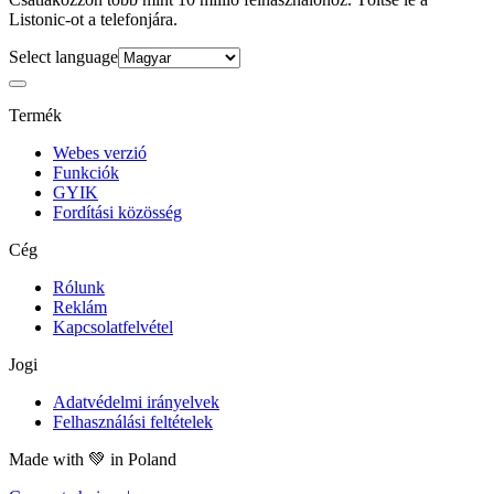
Listonic-ot a telefonjára.
Select language
Termék
Webes verzió
Funkciók
GYIK
Fordítási közösség
Cég
Rólunk
Reklám
Kapcsolatfelvétel
Jogi
Adatvédelmi irányelvek
Felhasználási feltételek
Made with
💚
in Poland