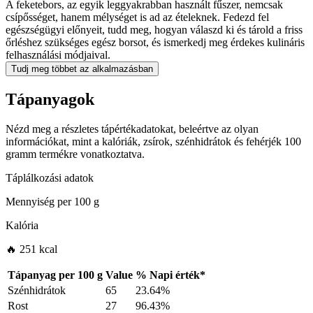
A feketebors, az egyik leggyakrabban használt fűszer, nemcsak
csípősséget, hanem mélységet is ad az ételeknek. Fedezd fel
egészségügyi előnyeit, tudd meg, hogyan válaszd ki és tárold a friss
őrléshez szükséges egész borsot, és ismerkedj meg érdekes kulináris
felhasználási módjaival.
Tudj meg többet az alkalmazásban
Tápanyagok
Nézd meg a részletes tápértékadatokat, beleértve az olyan
információkat, mint a kalóriák, zsírok, szénhidrátok és fehérjék 100
gramm termékre vonatkoztatva.
Táplálkozási adatok
Mennyiség per
100 g
Kalória
🔥 251 kcal
Tápanyag per
100 g
Value
%
Napi érték
*
Szénhidrátok
65
23.64%
Rost
27
96.43%