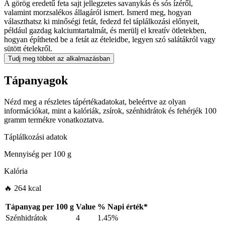
A görög eredetű feta sajt jellegzetes savanykás és sós ízéről,
valamint morzsalékos állagáról ismert. Ismerd meg, hogyan
választhatsz ki minőségi fetát, fedezd fel táplálkozási előnyeit,
például gazdag kalciumtartalmát, és merülj el kreatív ötletekben,
hogyan építheted be a fetát az ételeidbe, legyen szó salátákról vagy
sütött ételekről.
Tudj meg többet az alkalmazásban
Tápanyagok
Nézd meg a részletes tápértékadatokat, beleértve az olyan
információkat, mint a kalóriák, zsírok, szénhidrátok és fehérjék 100
gramm termékre vonatkoztatva.
Táplálkozási adatok
Mennyiség per
100 g
Kalória
🔥 264 kcal
Tápanyag per
100 g
Value
%
Napi érték
*
Szénhidrátok
4
1.45%