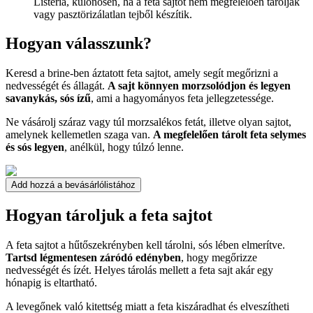
Listeria, különösen, ha a feta sajtot nem megfelelően tárolják
vagy pasztörizálatlan tejből készítik.
Hogyan válasszunk?
Keresd a brine-ben áztatott feta sajtot, amely segít megőrizni a
nedvességét és állagát.
A sajt könnyen morzsolódjon és legyen
savanykás, sós ízű
, ami a hagyományos feta jellegzetessége.
Ne vásárolj száraz vagy túl morzsalékos fetát, illetve olyan sajtot,
amelynek kellemetlen szaga van.
A megfelelően tárolt feta selymes
és sós legyen
, anélkül, hogy túlzó lenne.
Add hozzá a bevásárlólistához
Hogyan tároljuk a feta sajtot
A feta sajtot a hűtőszekrényben kell tárolni, sós lében elmerítve.
Tartsd légmentesen záródó edényben
, hogy megőrizze
nedvességét és ízét. Helyes tárolás mellett a feta sajt akár egy
hónapig is eltartható.
A levegőnek való kitettség miatt a feta kiszáradhat és elveszítheti