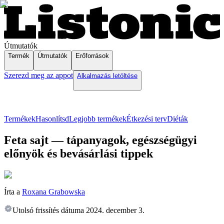
Útmutatók
Termék
Útmutatók
Erőforrások
Szerezd meg az appot
Alkalmazás letöltése
Termékek
Hasonlítsd
Legjobb termékek
Étkezési terv
Diéták
Feta sajt — tápanyagok, egészségügyi
előnyök és bevásárlási tippek
Írta a
Roxana Grabowska
Utolsó frissítés dátuma
2024. december 3.