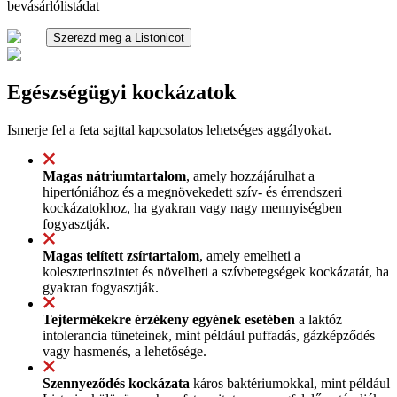
bevásárlólistádat
Szerezd meg a Listonicot
Egészségügyi kockázatok
Ismerje fel a feta sajttal kapcsolatos lehetséges aggályokat.
Magas nátriumtartalom
, amely hozzájárulhat a
hipertóniához és a megnövekedett szív- és érrendszeri
kockázatokhoz, ha gyakran vagy nagy mennyiségben
fogyasztják.
Magas telített zsírtartalom
, amely emelheti a
koleszterinszintet és növelheti a szívbetegségek kockázatát, ha
gyakran fogyasztják.
Tejtermékekre érzékeny egyének esetében
a laktóz
intolerancia tüneteinek, mint például puffadás, gázképződés
vagy hasmenés, a lehetősége.
Szennyeződés kockázata
káros baktériumokkal, mint például