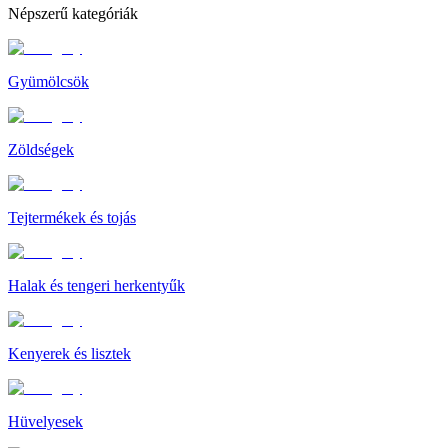
Népszerű kategóriák
Gyümölcsök
Zöldségek
Tejtermékek és tojás
Halak és tengeri herkentyűk
Kenyerek és lisztek
Hüvelyesek