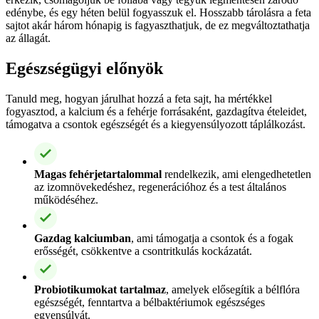
edénybe, és egy héten belül fogyasszuk el. Hosszabb tárolásra a feta
sajtot akár három hónapig is fagyaszthatjuk, de ez megváltoztathatja
az állagát.
Egészségügyi előnyök
Tanuld meg, hogyan járulhat hozzá a feta sajt, ha mértékkel
fogyasztod, a kalcium és a fehérje forrásaként, gazdagítva ételeidet,
támogatva a csontok egészségét és a kiegyensúlyozott táplálkozást.
Magas fehérjetartalommal
rendelkezik, ami elengedhetetlen
az izomnövekedéshez, regenerációhoz és a test általános
működéséhez.
Gazdag kalciumban
, ami támogatja a csontok és a fogak
erősségét, csökkentve a csontritkulás kockázatát.
Probiotikumokat tartalmaz
, amelyek elősegítik a bélflóra
egészségét, fenntartva a bélbaktériumok egészséges
egyensúlyát.