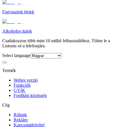
Fagyasztott ételek
Alkoholos italok
Csatlakozzon több mint 10 millió felhasználóhoz. Töltse le a
Listonic-ot a telefonjára.
Select language
Termék
Webes verzió
Funkciók
GYIK
Fordítási közösség
Cég
Rólunk
Reklám
Kapcsolatfelvétel