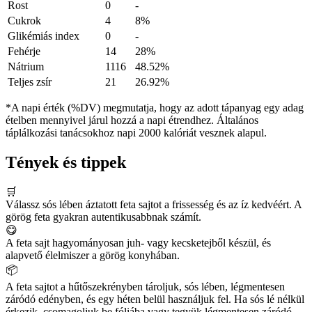
Rost
0
-
Cukrok
4
8%
Glikémiás index
0
-
Fehérje
14
28%
Nátrium
1116
48.52%
Teljes zsír
21
26.92%
*A napi érték (%DV) megmutatja, hogy az adott tápanyag egy adag
ételben mennyivel járul hozzá a napi étrendhez. Általános
táplálkozási tanácsokhoz napi 2000 kalóriát vesznek alapul.
Tények és tippek
🛒
Válassz sós lében áztatott feta sajtot a frissesség és az íz kedvéért. A
görög feta gyakran autentikusabbnak számít.
😋
A feta sajt hagyományosan juh- vagy kecsketejből készül, és
alapvető élelmiszer a görög konyhában.
📦
A feta sajtot a hűtőszekrényben tároljuk, sós lében, légmentesen
záródó edényben, és egy héten belül használjuk fel. Ha sós lé nélkül
érkezik, csomagoljuk be fóliába vagy tegyük légmentesen záródó