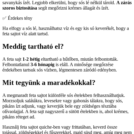
savanykás ízét. Legjobb elkerülni, hogy sós lé nélkül tárold.
A zárás
szoros biztosítása
segít megőrizni krémes állagát és ízét.
✅ Érdekes tény
Ha elfogy a sós lé, használhatsz víz és egy kis só keverékét, hogy a
feta sajtot víz alatt tartsd.
Meddig tartható el?
A feta sajt
1-2 hétig
eltartható a hűtőben, miután felbontották.
Felbontatlanul
3-6 hónapig
is eláll. A minősége megőrzése
érdekében tartsuk sós vízben, légmentesen záródó edényben.
Mit tegyünk a maradékokkal?
A megmaradt feta sajtot különféle sós ételekben felhasználhatjuk.
Morzsoljuk salátákra, levesekre vagy gabonás tálakra, hogy sós,
pikáns ízt adjunk, vagy keverjük bele egy zöldséges tésztába
olívaolajjal. A feta sajt nagyszerű a sütött ételekben is, ahol krémes,
pikáns réteget ad.
Használj feta sajtot quiche-ben vagy frittatában, keverd össze
tojással, zöldségekkel és fűszerekkel, majd süsd meg, amíg meg nem