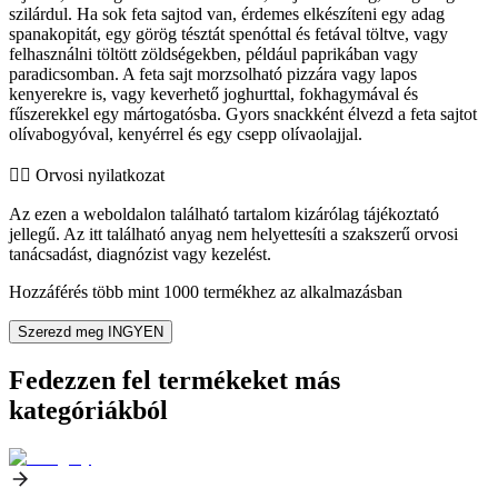
szilárdul. Ha sok feta sajtod van, érdemes elkészíteni egy adag
spanakopitát, egy görög tésztát spenóttal és fetával töltve, vagy
felhasználni töltött zöldségekben, például paprikában vagy
paradicsomban. A feta sajt morzsolható pizzára vagy lapos
kenyerekre is, vagy keverhető joghurttal, fokhagymával és
fűszerekkel egy mártogatósba. Gyors snackként élvezd a feta sajtot
olívabogyóval, kenyérrel és egy csepp olívaolajjal.
👨‍⚕️️ Orvosi nyilatkozat
Az ezen a weboldalon található tartalom kizárólag tájékoztató
jellegű. Az itt található anyag nem helyettesíti a szakszerű orvosi
tanácsadást, diagnózist vagy kezelést.
Hozzáférés több mint 1000 termékhez az alkalmazásban
Szerezd meg INGYEN
Fedezzen fel termékeket más
kategóriákból