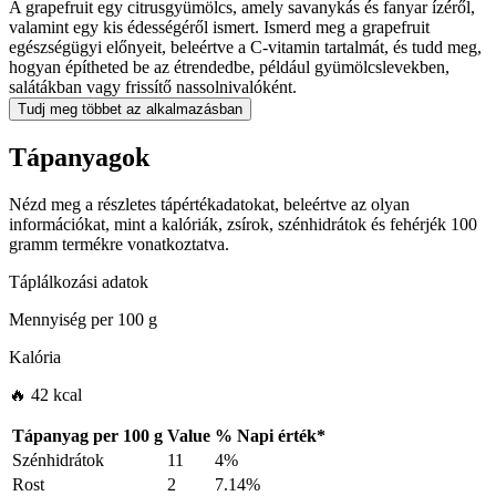
A grapefruit egy citrusgyümölcs, amely savanykás és fanyar ízéről,
valamint egy kis édességéről ismert. Ismerd meg a grapefruit
egészségügyi előnyeit, beleértve a C-vitamin tartalmát, és tudd meg,
hogyan építheted be az étrendedbe, például gyümölcslevekben,
salátákban vagy frissítő nassolnivalóként.
Tudj meg többet az alkalmazásban
Tápanyagok
Nézd meg a részletes tápértékadatokat, beleértve az olyan
információkat, mint a kalóriák, zsírok, szénhidrátok és fehérjék 100
gramm termékre vonatkoztatva.
Táplálkozási adatok
Mennyiség per
100 g
Kalória
🔥 42 kcal
Tápanyag per
100 g
Value
%
Napi érték
*
Szénhidrátok
11
4%
Rost
2
7.14%