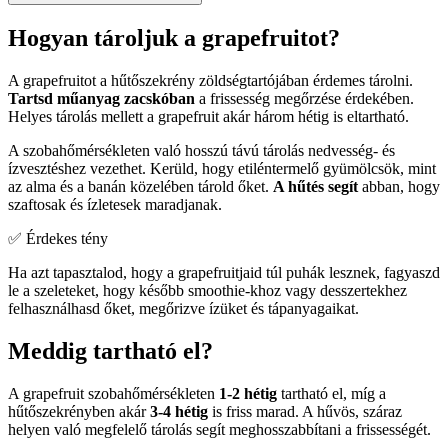
Hogyan tároljuk a grapefruitot?
A grapefruitot a hűtőszekrény zöldségtartójában érdemes tárolni.
Tartsd műanyag zacskóban
a frissesség megőrzése érdekében.
Helyes tárolás mellett a grapefruit akár három hétig is eltartható.
A szobahőmérsékleten való hosszú távú tárolás nedvesség- és
ízvesztéshez vezethet. Kerüld, hogy etiléntermelő gyümölcsök, mint
az alma és a banán közelében tárold őket.
A hűtés segít
abban, hogy
szaftosak és ízletesek maradjanak.
✅ Érdekes tény
Ha azt tapasztalod, hogy a grapefruitjaid túl puhák lesznek, fagyaszd
le a szeleteket, hogy később smoothie-khoz vagy desszertekhez
felhasználhasd őket, megőrizve ízüket és tápanyagaikat.
Meddig tartható el?
A grapefruit szobahőmérsékleten
1-2 hétig
tartható el, míg a
hűtőszekrényben akár
3-4 hétig
is friss marad. A hűvös, száraz
helyen való megfelelő tárolás segít meghosszabbítani a frissességét.