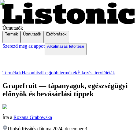
Útmutatók
Termék
Útmutatók
Erőforrások
Szerezd meg az appot
Alkalmazás letöltése
Termékek
Hasonlítsd
Legjobb termékek
Étkezési terv
Diéták
Grapefruit — tápanyagok, egészségügyi
előnyök és bevásárlási tippek
Írta a
Roxana Grabowska
Utolsó frissítés dátuma
2024. december 3.