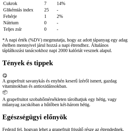
Cukrok
7
14%
Glikémiás index
25
-
Fehérje
1
2%
Nátrium
0
-
Teljes zsír
0
-
*A napi érték (%DV) megmutatja, hogy az adott tápanyag egy adag
ételben mennyivel járul hozzá a napi étrendhez. Általános
táplálkozási tanácsokhoz napi 2000 kalóriát vesznek alapul.
Tények és tippek
😋
A grapefruit savanykás és enyhén keserű ízéről ismert, gazdag
vitaminokban és antioxidánsokban.
📦
A grapefruitot szobahőmérsékleten tárolhatjuk egy hétig, vagy
műanyag zacskóban a hűtőben két-három hétig.
Egészségügyi előnyök
Fedezd fel, hogyan lehet a grapefruit frissítő része az étrendednek,