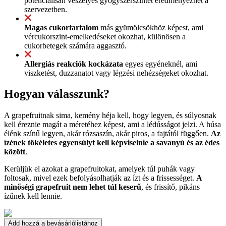
potenciálisan veszélyes gyógyszerszintet eredményezhet a
szervezetben.
Magas cukortartalom
más gyümölcsökhöz képest, ami
vércukorszint-emelkedéseket okozhat, különösen a
cukorbetegek számára aggasztó.
Allergiás reakciók kockázata
egyes egyéneknél, ami
viszketést, duzzanatot vagy légzési nehézségeket okozhat.
Hogyan válasszunk?
A grapefruitnak sima, kemény héja kell, hogy legyen, és súlyosnak
kell éreznie magát a méretéhez képest, ami a lédússágot jelzi. A húsa
élénk színű legyen, akár rózsaszín, akár piros, a fajtától függően.
Az
ízének tökéletes egyensúlyt kell képviselnie a savanyú és az édes
között
.
Kerüljük el azokat a grapefruitokat, amelyek túl puhák vagy
foltosak, mivel ezek befolyásolhatják az ízt és a frissességet.
A
minőségi grapefruit nem lehet túl keserű
, és frissítő, pikáns
ízűnek kell lennie.
Add hozzá a bevásárlólistához