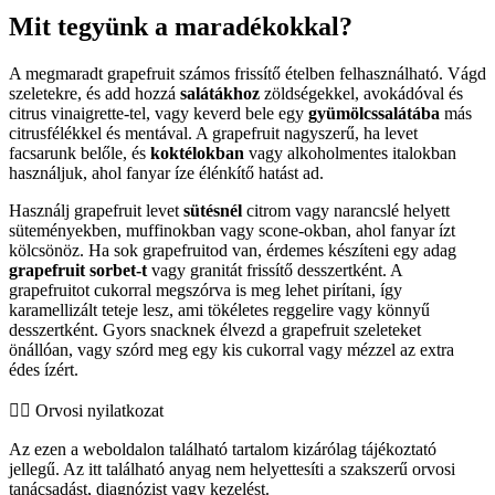
Mit tegyünk a maradékokkal?
A megmaradt grapefruit számos frissítő ételben felhasználható. Vágd
szeletekre, és add hozzá
salátákhoz
zöldségekkel, avokádóval és
citrus vinaigrette-tel, vagy keverd bele egy
gyümölcssalátába
más
citrusfélékkel és mentával. A grapefruit nagyszerű, ha levet
facsarunk belőle, és
koktélokban
vagy alkoholmentes italokban
használjuk, ahol fanyar íze élénkítő hatást ad.
Használj grapefruit levet
sütésnél
citrom vagy narancslé helyett
süteményekben, muffinokban vagy scone-okban, ahol fanyar ízt
kölcsönöz. Ha sok grapefruitod van, érdemes készíteni egy adag
grapefruit sorbet-t
vagy granitát frissítő desszertként. A
grapefruitot cukorral megszórva is meg lehet pirítani, így
karamellizált teteje lesz, ami tökéletes reggelire vagy könnyű
desszertként. Gyors snacknek élvezd a grapefruit szeleteket
önállóan, vagy szórd meg egy kis cukorral vagy mézzel az extra
édes ízért.
👨‍⚕️️ Orvosi nyilatkozat
Az ezen a weboldalon található tartalom kizárólag tájékoztató
jellegű. Az itt található anyag nem helyettesíti a szakszerű orvosi
tanácsadást, diagnózist vagy kezelést.