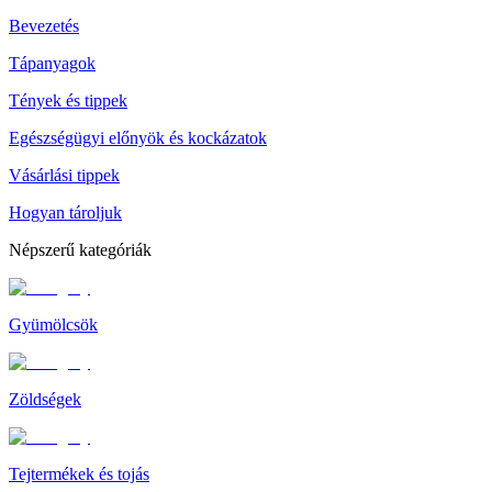
Bevezetés
Tápanyagok
Tények és tippek
Egészségügyi előnyök és kockázatok
Vásárlási tippek
Hogyan tároljuk
Népszerű kategóriák
Gyümölcsök
Zöldségek
Tejtermékek és tojás