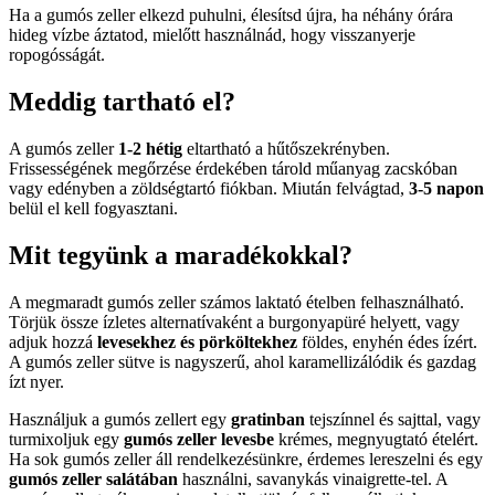
Ha a gumós zeller elkezd puhulni, élesítsd újra, ha néhány órára
hideg vízbe áztatod, mielőtt használnád, hogy visszanyerje
ropogósságát.
Meddig tartható el?
A gumós zeller
1-2 hétig
eltartható a hűtőszekrényben.
Frissességének megőrzése érdekében tárold műanyag zacskóban
vagy edényben a zöldségtartó fiókban. Miután felvágtad,
3-5 napon
belül el kell fogyasztani.
Mit tegyünk a maradékokkal?
A megmaradt gumós zeller számos laktató ételben felhasználható.
Törjük össze ízletes alternatívaként a burgonyapüré helyett, vagy
adjuk hozzá
levesekhez és pörköltekhez
földes, enyhén édes ízért.
A gumós zeller sütve is nagyszerű, ahol karamellizálódik és gazdag
ízt nyer.
Használjuk a gumós zellert egy
gratinban
tejszínnel és sajttal, vagy
turmixoljuk egy
gumós zeller levesbe
krémes, megnyugtató ételért.
Ha sok gumós zeller áll rendelkezésünkre, érdemes lereszelni és egy
gumós zeller salátában
használni, savanykás vinaigrette-tel. A