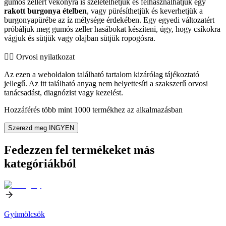
gumós zellert vékonyra is szeletelhetjük és felhasználhatjuk egy
rakott burgonya ételben
, vagy pürésíthetjük és keverhetjük a
burgonyapürébe az íz mélysége érdekében. Egy egyedi változatért
próbáljuk meg gumós zeller hasábokat készíteni, úgy, hogy csíkokra
vágjuk és sütjük vagy olajban sütjük ropogósra.
👨‍⚕️️ Orvosi nyilatkozat
Az ezen a weboldalon található tartalom kizárólag tájékoztató
jellegű. Az itt található anyag nem helyettesíti a szakszerű orvosi
tanácsadást, diagnózist vagy kezelést.
Hozzáférés több mint 1000 termékhez az alkalmazásban
Szerezd meg INGYEN
Fedezzen fel termékeket más
kategóriákból
Gyümölcsök