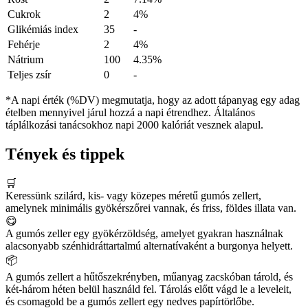
Cukrok
2
4%
Glikémiás index
35
-
Fehérje
2
4%
Nátrium
100
4.35%
Teljes zsír
0
-
*A napi érték (%DV) megmutatja, hogy az adott tápanyag egy adag
ételben mennyivel járul hozzá a napi étrendhez. Általános
táplálkozási tanácsokhoz napi 2000 kalóriát vesznek alapul.
Tények és tippek
🛒
Keressünk szilárd, kis- vagy közepes méretű gumós zellert,
amelynek minimális gyökérszőrei vannak, és friss, földes illata van.
😋
A gumós zeller egy gyökérzöldség, amelyet gyakran használnak
alacsonyabb szénhidráttartalmú alternatívaként a burgonya helyett.
📦
A gumós zellert a hűtőszekrényben, műanyag zacskóban tárold, és
két-három héten belül használd fel. Tárolás előtt vágd le a leveleit,
és csomagold be a gumós zellert egy nedves papírtörlőbe.