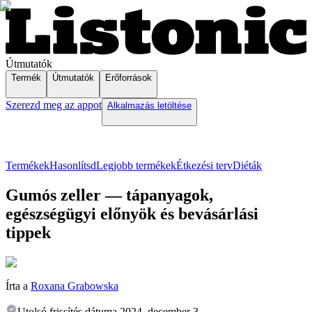
Útmutatók
Termék
Útmutatók
Erőforrások
Szerezd meg az appot
Alkalmazás letöltése
Termékek
Hasonlítsd
Legjobb termékek
Étkezési terv
Diéták
Gumós zeller — tápanyagok,
egészségügyi előnyök és bevásárlási
tippek
Írta a
Roxana Grabowska
Utolsó frissítés dátuma
2024. december 3.