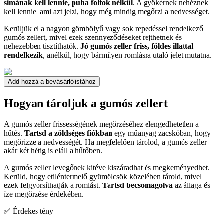
simának kell lennie, puha foltok nélkül
. A gyökérnek nehéznek
kell lennie, ami azt jelzi, hogy még mindig megőrzi a nedvességet.
Kerüljük el a nagyon gömbölyű vagy sok repedéssel rendelkező
gumós zellert, mivel ezek szennyeződéseket rejthetnek és
nehezebben tisztíthatók.
Jó gumós zeller friss, földes illattal
rendelkezik
, anélkül, hogy bármilyen romlásra utaló jelet mutatna.
Add hozzá a bevásárlólistához
Hogyan tároljuk a gumós zellert
A gumós zeller frissességének megőrzéséhez elengedhetetlen a
hűtés.
Tartsd a zöldséges fiókban
egy műanyag zacskóban, hogy
megőrizze a nedvességét. Ha megfelelően tárolod, a gumós zeller
akár két hétig is eláll a hűtőben.
A gumós zeller levegőnek kitéve kiszáradhat és megkeményedhet.
Kerüld, hogy etiléntermelő gyümölcsök közelében tárold, mivel
ezek felgyorsíthatják a romlást.
Tartsd becsomagolva
az állaga és
íze megőrzése érdekében.
✅ Érdekes tény