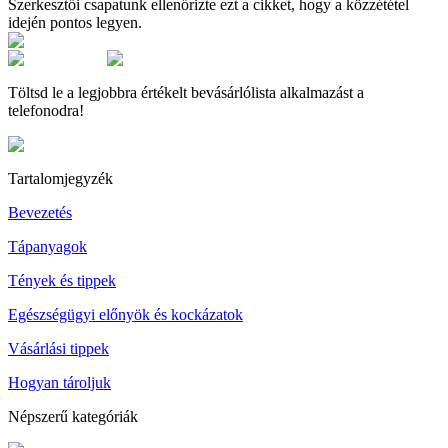
Szerkesztői csapatunk ellenőrizte ezt a cikket, hogy a közzététel
idején pontos legyen.
Töltsd le a legjobbra értékelt bevásárlólista alkalmazást a
telefonodra!
Tartalomjegyzék
Bevezetés
Tápanyagok
Tények és tippek
Egészségügyi előnyök és kockázatok
Vásárlási tippek
Hogyan tároljuk
Népszerű kategóriák