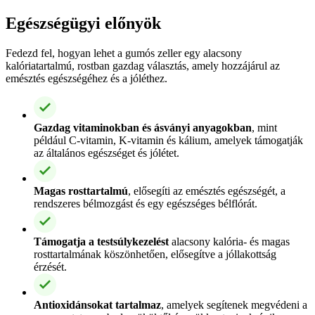
Egészségügyi előnyök
Fedezd fel, hogyan lehet a gumós zeller egy alacsony
kalóriatartalmú, rostban gazdag választás, amely hozzájárul az
emésztés egészségéhez és a jóléthez.
Gazdag vitaminokban és ásványi anyagokban
, mint
például C-vitamin, K-vitamin és kálium, amelyek támogatják
az általános egészséget és jólétet.
Magas rosttartalmú
, elősegíti az emésztés egészségét, a
rendszeres bélmozgást és egy egészséges bélflórát.
Támogatja a testsúlykezelést
alacsony kalória- és magas
rosttartalmának köszönhetően, elősegítve a jóllakottság
érzését.
Antioxidánsokat tartalmaz
, amelyek segítenek megvédeni a