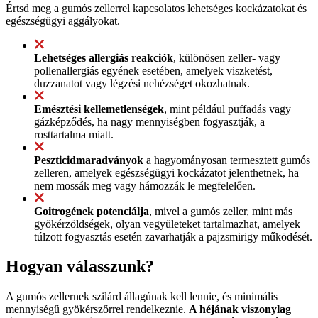
Értsd meg a gumós zellerrel kapcsolatos lehetséges kockázatokat és
egészségügyi aggályokat.
Lehetséges allergiás reakciók
, különösen zeller- vagy
pollenallergiás egyének esetében, amelyek viszketést,
duzzanatot vagy légzési nehézséget okozhatnak.
Emésztési kellemetlenségek
, mint például puffadás vagy
gázképződés, ha nagy mennyiségben fogyasztják, a
rosttartalma miatt.
Peszticidmaradványok
a hagyományosan termesztett gumós
zelleren, amelyek egészségügyi kockázatot jelenthetnek, ha
nem mossák meg vagy hámozzák le megfelelően.
Goitrogének potenciálja
, mivel a gumós zeller, mint más
gyökérzöldségek, olyan vegyületeket tartalmazhat, amelyek
túlzott fogyasztás esetén zavarhatják a pajzsmirigy működését.
Hogyan válasszunk?
A gumós zellernek szilárd állagúnak kell lennie, és minimális
mennyiségű gyökérszőrrel rendelkeznie.
A héjának viszonylag