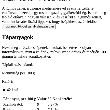
A gumós zeller, a csomós megjelenésével és enyhe, zellerre
emlékeztető ízével, egy rostban gazdag gyökérzöldség. Ismerd meg
tápláló előnyeit, hogyan válaszd ki és készítsd el a gumós zellert,
valamint kreatív főzési tippeket, hogy beépíthesd az ételeidbe.
Tudj meg többet az alkalmazásban
Tápanyagok
Nézd meg a részletes tápértékadatokat, beleértve az olyan
információkat, mint a kalóriák, zsírok, szénhidrátok és fehérjék 100
gramm termékre vonatkoztatva.
Táplálkozási adatok
Mennyiség per
100 g
Kalória
🔥 42 kcal
Tápanyag per
100 g
Value
%
Napi érték
*
Szénhidrátok
9
3.27%
Rost
2
7.14%