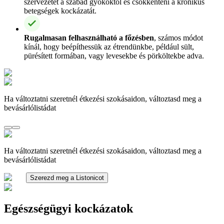
szervezetet a szabad gyököktől és csökkenteni a krónikus
betegségek kockázatát.
Rugalmasan felhasználható a főzésben
, számos módot
kínál, hogy beépíthessük az étrendünkbe, például sült,
pürésített formában, vagy levesekbe és pörköltekbe adva.
Ha változtatni szeretnél étkezési szokásaidon, változtasd meg a
bevásárlólistádat
Ha változtatni szeretnél étkezési szokásaidon, változtasd meg a
bevásárlólistádat
Szerezd meg a Listonicot
Egészségügyi kockázatok