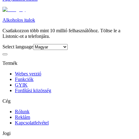
Alkoholos italok
Csatlakozzon több mint 10 millió felhasználóhoz. Töltse le a
Listonic-ot a telefonjára.
Select language
Termék
Webes verzió
Funkciók
GYIK
Fordítási közösség
Cég
Rólunk
Reklám
Kapcsolatfelvétel
Jogi