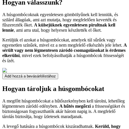
Hogyan válasszunk?
A húsgombócoknak egyenletesen gömbölyűnek kell lenniük, és
szilárd állagúak, ami azt mutatja, hogy megfelelően keverték és
fűszerezték őket.
A külsejüknek egyenletesen pirultnak kell
lennie
, ami arra utal, hogy helyesen készítették el őket.
Kerüljük el azokat a húsgombócokat, amelyek túl sűrűek vagy
egyenetlen színűek, mivel ez a nem megfelelő elkészítés jele lehet.
A
sérült vagy nem légmentesen záródó csomagolásokat is érdemes
elkerülni
, mivel ezek befolyásolhatják a húsgombócok frissességét
és ízét.
Add hozzá a bevásárlólistához
Hogyan tároljuk a húsgombócokat
A megfőtt húsgombócokat a hűtőszekrényben kell tárolni, lehetőleg
légmentesen záródó edényben.
A hűtés megőrzi
a frissességüket és
biztonságosan fogyaszthatók akár három napig is. A megfelelő
tárolás biztosítja, hogy ízletesek maradjanak.
A levegő hatására a húsgombócok kiszáradhatnak.
Kerüld, hogy