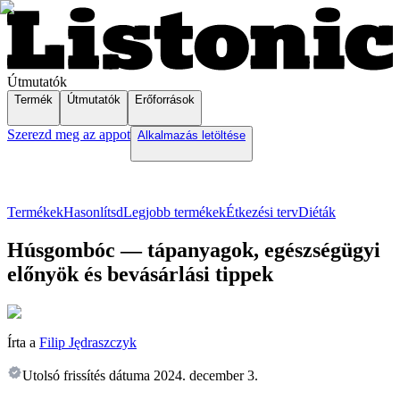
Útmutatók
Termék
Útmutatók
Erőforrások
Szerezd meg az appot
Alkalmazás letöltése
Termékek
Hasonlítsd
Legjobb termékek
Étkezési terv
Diéták
Húsgombóc — tápanyagok, egészségügyi
előnyök és bevásárlási tippek
Írta a
Filip Jędraszczyk
Utolsó frissítés dátuma
2024. december 3.