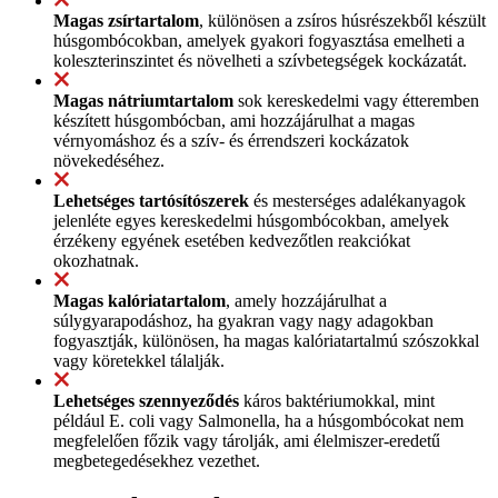
Magas zsírtartalom
, különösen a zsíros húsrészekből készült
húsgombócokban, amelyek gyakori fogyasztása emelheti a
koleszterinszintet és növelheti a szívbetegségek kockázatát.
Magas nátriumtartalom
sok kereskedelmi vagy étteremben
készített húsgombócban, ami hozzájárulhat a magas
vérnyomáshoz és a szív- és érrendszeri kockázatok
növekedéséhez.
Lehetséges tartósítószerek
és mesterséges adalékanyagok
jelenléte egyes kereskedelmi húsgombócokban, amelyek
érzékeny egyének esetében kedvezőtlen reakciókat
okozhatnak.
Magas kalóriatartalom
, amely hozzájárulhat a
súlygyarapodáshoz, ha gyakran vagy nagy adagokban
fogyasztják, különösen, ha magas kalóriatartalmú szószokkal
vagy köretekkel tálalják.
Lehetséges szennyeződés
káros baktériumokkal, mint
például E. coli vagy Salmonella, ha a húsgombócokat nem
megfelelően főzik vagy tárolják, ami élelmiszer-eredetű
megbetegedésekhez vezethet.