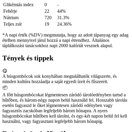
Glikémiás index
0
-
Fehérje
22
44%
Nátrium
720
31.3%
Teljes zsír
19
24.36%
*A napi érték (%DV) megmutatja, hogy az adott tápanyag egy adag
ételben mennyivel járul hozzá a napi étrendhez. Általános
táplálkozási tanácsokhoz napi 2000 kalóriát vesznek alapul.
Tények és tippek
😋
A húsgombócok sok konyhában megtalálhatók világszerte, és
minden kultúra hozzáadja a saját egyedi ízeit és fűszereit.
📦
A főtt húsgombócokat légmentesen záródó tárolóedényben tartsd a
hűtőben, és három-négy napon belül használd fel. Hosszabb tárolás
esetén fagyaszd le őket légmentesen záródó edényben vagy
fagyasztós zacskóban legfeljebb három hónapra. A nyers
húsgombócokat hűtőben kell tárolni, és egy-két napon belül fel kell
használni, vagy fagyasztani legfeljebb három hónapig.