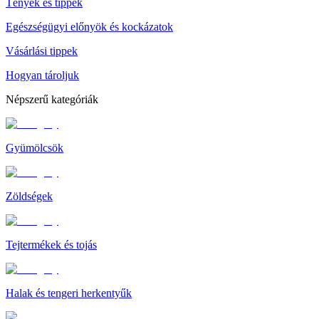
Tények és tippek
Egészségügyi előnyök és kockázatok
Vásárlási tippek
Hogyan tároljuk
Népszerű kategóriák
Gyümölcsök
Zöldségek
Tejtermékek és tojás
Halak és tengeri herkentyűk