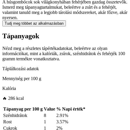
A húsgombócok sok világkonyhában fehérjében gazdag összetevők.
Ismerd meg tápanyagtartalmukat, beleértve a zsírt és a fehérjét,
valamint tanuld meg a legjobb tárolási módszereket, akár főzve, akár
nyersen.
Tudj meg többet az alkalmazásban
Tápanyagok
Nézd meg a részletes tápértékadatokat, beleértve az olyan
információkat, mint a kalóriák, zsírok, szénhidrátok és fehérjék 100
gramm termékre vonatkoztatva.
Táplálkozási adatok
Mennyiség per
100 g
Kalória
🔥 286 kcal
Tápanyag per
100 g
Value
%
Napi érték
*
Szénhidrátok
8
2.91%
Rost
1
3.57%
Cukrok
1
2%