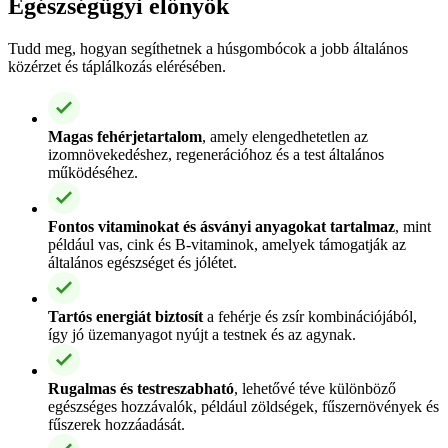
Egészségügyi előnyök
Tudd meg, hogyan segíthetnek a húsgombócok a jobb általános
közérzet és táplálkozás elérésében.
Magas fehérjetartalom
, amely elengedhetetlen az
izomnövekedéshez, regenerációhoz és a test általános
működéséhez.
Fontos vitaminokat és ásványi anyagokat tartalmaz
, mint
például vas, cink és B-vitaminok, amelyek támogatják az
általános egészséget és jólétet.
Tartós energiát biztosít
a fehérje és zsír kombinációjából,
így jó üzemanyagot nyújt a testnek és az agynak.
Rugalmas és testreszabható
, lehetővé téve különböző
egészséges hozzávalók, például zöldségek, fűszernövények és
fűszerek hozzáadását.