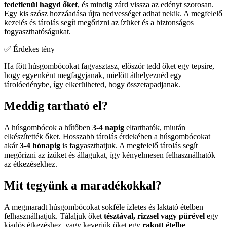
fedetlenül hagyd őket
, és mindig zárd vissza az edényt szorosan.
Egy kis szósz hozzáadása újra nedvességet adhat nekik. A megfelelő
kezelés és tárolás segít megőrizni az ízüket és a biztonságos
fogyaszthatóságukat.
✅ Érdekes tény
Ha főtt húsgombócokat fagyasztasz, először tedd őket egy tepsire,
hogy egyenként megfagyjanak, mielőtt áthelyeznéd egy
tárolóedénybe, így elkerülheted, hogy összetapadjanak.
Meddig tartható el?
A húsgombócok a hűtőben
3-4 napig
eltarthatók, miután
elkészítették őket. Hosszabb tárolás érdekében a húsgombócokat
akár
3-4 hónapig
is fagyaszthatjuk. A megfelelő tárolás segít
megőrizni az ízüket és állagukat, így kényelmesen felhasználhatók
az étkezésekhez.
Mit tegyünk a maradékokkal?
A megmaradt húsgombócokat sokféle ízletes és laktató ételben
felhasználhatjuk. Tálaljuk őket
tésztával, rizzsel vagy pürével
egy
kiadós étkezéshez, vagy keverjük őket egy
rakott ételbe