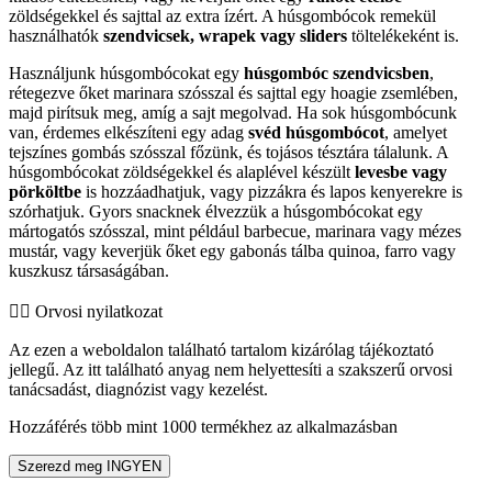
zöldségekkel és sajttal az extra ízért. A húsgombócok remekül
használhatók
szendvicsek, wrapek vagy sliders
töltelékeként is.
Használjunk húsgombócokat egy
húsgombóc szendvicsben
,
rétegezve őket marinara szósszal és sajttal egy hoagie zsemlében,
majd pirítsuk meg, amíg a sajt megolvad. Ha sok húsgombócunk
van, érdemes elkészíteni egy adag
svéd húsgombócot
, amelyet
tejszínes gombás szósszal főzünk, és tojásos tésztára tálalunk. A
húsgombócokat zöldségekkel és alaplével készült
levesbe vagy
pörköltbe
is hozzáadhatjuk, vagy pizzákra és lapos kenyerekre is
szórhatjuk. Gyors snacknek élvezzük a húsgombócokat egy
mártogatós szósszal, mint például barbecue, marinara vagy mézes
mustár, vagy keverjük őket egy gabonás tálba quinoa, farro vagy
kuszkusz társaságában.
👨‍⚕️️ Orvosi nyilatkozat
Az ezen a weboldalon található tartalom kizárólag tájékoztató
jellegű. Az itt található anyag nem helyettesíti a szakszerű orvosi
tanácsadást, diagnózist vagy kezelést.
Hozzáférés több mint 1000 termékhez az alkalmazásban
Szerezd meg INGYEN