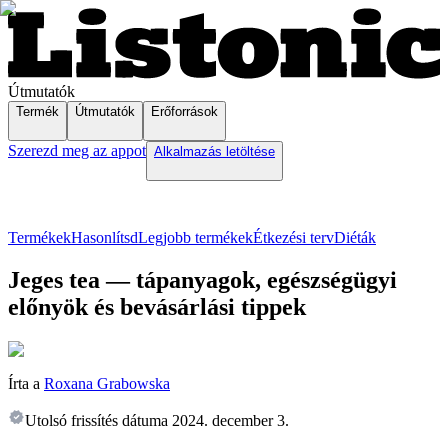
Útmutatók
Termék
Útmutatók
Erőforrások
Szerezd meg az appot
Alkalmazás letöltése
Termékek
Hasonlítsd
Legjobb termékek
Étkezési terv
Diéták
Jeges tea — tápanyagok, egészségügyi
előnyök és bevásárlási tippek
Írta a
Roxana Grabowska
Utolsó frissítés dátuma
2024. december 3.