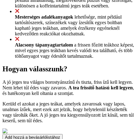
például álmatlanság, megnövekedett pulzus vagy szorongás,
különösen a koffeintartalmú jeges teák esetében.
Mesterséges adalékanyagok
lehetősége, mint például
tartósítószerek, színezékek vagy ízesítők egyes boltban
kapható jeges teákban, amelyek érzékeny egyéneknél
kedvezőtlen reakciókat okozhatnak.
Alacsony tápanyagtartalom
a frissen főzött teákhoz képest,
mivel egyes jeges teákban kevés valódi tea található, és több
töltőanyagot vagy édesítőt tartalmaznak.
Hogyan válasszunk?
A jó jeges tea világos borostyánszínű és tiszta, friss ízű kell legyen.
Nem lehet túl édes vagy zavaros.
A tea frissítő hatású kell legyen
,
és hatékonyan kell oltania a szomjat.
Kerüld el azokat a jeges teákat, amelyek zavarosak vagy lapos,
unalmas ízűek, mert ezek azt jelzik, hogy helytelenül készítették
vagy tárolták őket. A jó jeges tea kiegyensúlyozott ízt kínál, sem túl
keserű, sem túl édes.
Add hozzá a bevásárlólistához