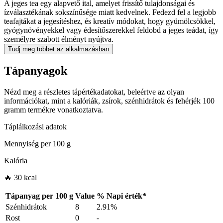
A jeges tea egy alapvető ital, amelyet frissítő tulajdonságai és
ízválasztékának sokszínűsége miatt kedvelnek. Fedezd fel a legjobb
teafajtákat a jegesítéshez, és kreatív módokat, hogy gyümölcsökkel,
gyógynövényekkel vagy édesítőszerekkel feldobd a jeges teádat, így
személyre szabott élményt nyújtva.
Tudj meg többet az alkalmazásban
Tápanyagok
Nézd meg a részletes tápértékadatokat, beleértve az olyan
információkat, mint a kalóriák, zsírok, szénhidrátok és fehérjék 100
gramm termékre vonatkoztatva.
Táplálkozási adatok
Mennyiség per
100 g
Kalória
🔥 30 kcal
Tápanyag per
100 g
Value
%
Napi érték
*
Szénhidrátok
8
2.91%
Rost
0
-