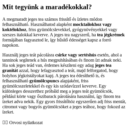
Mit tegyünk a maradékokkal?
A megmaradt jeges tea számos frissítő és ízletes módon
felhasználható. Használhatod alapként
mocktailokhoz vagy
koktélokhoz
, friss gyümölcslevekkel, gyógynövényekkel vagy
szeszes italokkal keverve. A jeges tea nagyszerű, ha
tea jégkrémek
formájában fagyasztod le, így hűsítő édességet kapsz a forró
napokon.
Használj jeges teát pácolásra
csirke vagy sertéshús
esetén, ahol a
tanninok segítenek a hús megpuhításában és finom ízt adnak neki.
Ha sok jeges teád van, érdemes készíteni egy adag
jeges tea
granitát
azzal, hogy lefagyasztod a teát, majd felforgatod, hogy
bolyhos jégkristályokat kapj. A jeges tea édesíthető is, és
felhasználható
gyümölcspuncs
alapjaként, friss
gyümölcsszeletekkel és egy kis szódavízzel keverve. Egy
különleges desszerthez próbáld meg a jeges teát gyümölcsök,
például körte vagy őszibarack párolására használni, így finom tea
ízeket adva nekik. Egy gyors frissítőhöz egyszerűen adj friss mentát,
citromot vagy bogyós gyümölcsöket a jeges teához, hogy fokozd az
ízeket.
👨‍⚕️️ Orvosi nyilatkozat