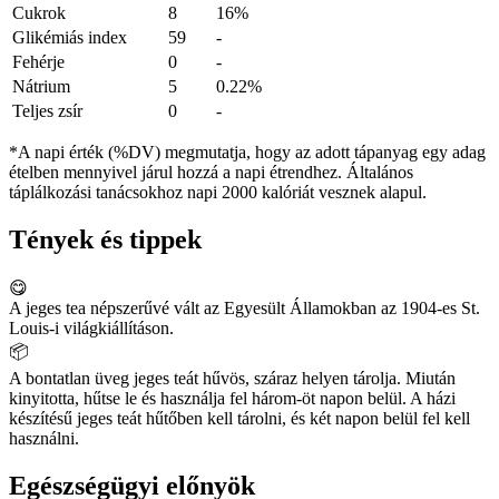
Cukrok
8
16%
Glikémiás index
59
-
Fehérje
0
-
Nátrium
5
0.22%
Teljes zsír
0
-
*A napi érték (%DV) megmutatja, hogy az adott tápanyag egy adag
ételben mennyivel járul hozzá a napi étrendhez. Általános
táplálkozási tanácsokhoz napi 2000 kalóriát vesznek alapul.
Tények és tippek
😋
A jeges tea népszerűvé vált az Egyesült Államokban az 1904-es St.
Louis-i világkiállításon.
📦
A bontatlan üveg jeges teát hűvös, száraz helyen tárolja. Miután
kinyitotta, hűtse le és használja fel három-öt napon belül. A házi
készítésű jeges teát hűtőben kell tárolni, és két napon belül fel kell
használni.
Egészségügyi előnyök