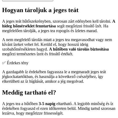
Hogyan tároljuk a jeges teát
A jeges teát hűtőszekrényben, szorosan zárt edényben kell tárolni.
A
hideg hőmérséklet fenntartása
segít megőrizni frissítő ízét. Ha
megfelelően tárolják, a jeges tea ropogós és ízletes marad.
A nem megfelelő tárolás miatt a jeges tea megavasodhat vagy nem
kívánt ízeket vehet fel. Kerüld el, hogy hosszú ideig
szobahőmérsékleten hagyd.
A hűtőben való tárolás biztosítása
megőrzi természetes ízeit és frissítő értékét.
✅ Érdekes tény
A gazdagabb íz érdekében fagyassza le a megmaradt jeges teát
jégkockatartókban, és használja a következő csészéjéhez, így
elkerülheti az íz hígítását, amikor a jég megolvad.
Meddig tartható el?
A jeges tea a hűtőben
3-5 napig
eltartható. A legjobb minőség és íz
érdekében fogyaszd el ezen időkereten belül. Mindig tartsd szorosan
lezárva, hogy megőrizze frissességét.