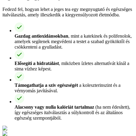
Fedezd fel, hogyan lehet a jeges tea egy megnyugtató és egészséges
italválasztás, amely illeszkedik a kiegyensúlyozott életmódba.
Gazdag antioxidánsokban
, mint a katekinek és polifenolok,
amelyek segítenek megvédeni a testet a szabad gyököktől és
csökkenteni a gyulladást.
Elősegíti a hidratálást
, miközben ízletes alternatívát kínál a
sima vízhez képest.
Támogathatja a szív egészségét
a koleszterinszint és a
vérnyomás javításával.
Alacsony vagy nulla kalóriát tartalmaz
(ha nem édesített),
így egészséges italválasztás a súlykontroll és az általános
egészség szempontjából.