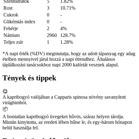
Szénhidrátok
5
1.82%
Rost
3
10.71%
Cukrok
0
-
Glikémiás index
0
-
Fehérje
2
4%
Nátrium
2960
128.7%
Teljes zsír
1
1.28%
*A napi érték (%DV) megmutatja, hogy az adott tápanyag egy adag
ételben mennyivel járul hozzá a napi étrendhez. Általános
táplálkozási tanácsokhoz napi 2000 kalóriát vesznek alapul.
Tények és tippek
😋
A kapribogyó valójában a Capparis spinosa növény savanyított
virágbimbói.
📦
A bontatlan kapribogyó üvegeket hűvös, száraz helyen tárolja.
Miután kinyitotta, az eredeti lében hűtse le, és egy-három hónapon
belül használja fel.