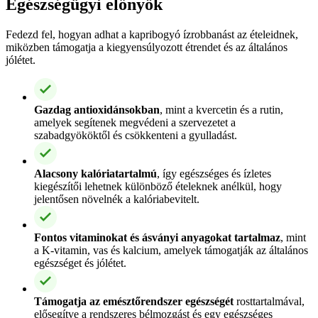
Egészségügyi előnyök
Fedezd fel, hogyan adhat a kapribogyó ízrobbanást az ételeidnek,
miközben támogatja a kiegyensúlyozott étrendet és az általános
jólétet.
Gazdag antioxidánsokban
, mint a kvercetin és a rutin,
amelyek segítenek megvédeni a szervezetet a
szabadgyököktől és csökkenteni a gyulladást.
Alacsony kalóriatartalmú
, így egészséges és ízletes
kiegészítői lehetnek különböző ételeknek anélkül, hogy
jelentősen növelnék a kalóriabevitelt.
Fontos vitaminokat és ásványi anyagokat tartalmaz
, mint
a K-vitamin, vas és kalcium, amelyek támogatják az általános
egészséget és jólétet.
Támogatja az emésztőrendszer egészségét
rosttartalmával,
elősegítve a rendszeres bélmozgást és egy egészséges