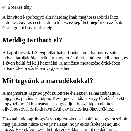
✅ Érdekes tény
A kinyitott kapribogyó eltarthatóságának meghosszabbításához
érdemes egy kis ecetet adni a léhez; ez segíthet megőrizni az ízüket
és állagukat hosszabb ideig.
Meddig tartható el?
A kapribogyók
1-2 évig
eltarthatók bontatlanul, ha hűvös, sötét
helyen tárolják őket. Miután kinyitották őket, hűtőben kell tartani, és
1 éven
belül fel kell használni. A minőség megőrzése érdekében
tartsuk őket a sós lében vagy ecetben.
Mit tegyünk a maradékokkal?
A megmaradt kapribogyót különféle ételekben felhasználhatjuk,
hogy sós, pikáns ízt adjon. Keverjük salátákba vagy tésztás ételekbe,
hogy ízbombát biztosítsunk, vagy adjuk hozzá tapenade-hoz
olívabogyóval és fokhagymával egy ízletes kenőkeverékhez.
Használjunk kapribogyót vinaigrette-ben salátákhoz, vagy locsoljuk
meg grillezett húsokat vagy halakat, hogy extra ízréteget adjunk
hozzá. Ezen kívül keverhetjük szószokba is, mint például piccata