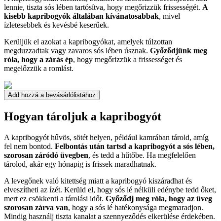
lennie, tiszta sós lében tartósítva, hogy megőrizzük frissességét.
A
kisebb kapribogyók általában kívánatosabbak
, mivel
ízletesebbek és kevésbé keserűek.
Kerüljük el azokat a kapribogyókat, amelyek túlzottan
megduzzadtak vagy zavaros sós lében úsznak.
Győződjünk meg
róla, hogy a zárás ép
, hogy megőrizzük a frissességet és
megelőzzük a romlást.
Add hozzá a bevásárlólistához
Hogyan tároljuk a kapribogyót
A kapribogyót hűvös, sötét helyen, például kamrában tárold, amíg
fel nem bontod.
Felbontás után tartsd a kapribogyót a sós lében,
szorosan záródó üvegben
, és tedd a hűtőbe. Ha megfelelően
tárolod, akár egy hónapig is frissek maradhatnak.
A levegőnek való kitettség miatt a kapribogyó kiszáradhat és
elveszítheti az ízét. Kerüld el, hogy sós lé nélküli edénybe tedd őket,
mert ez csökkenti a tárolási időt.
Győződj meg róla, hogy az üveg
szorosan zárva van
, hogy a sós lé hatékonysága megmaradjon.
Mindig használj tiszta kanalat a szennyeződés elkerülése érdekében.