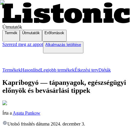
Útmutatók
Termék
Útmutatók
Erőforrások
Szerezd meg az appot
Alkalmazás letöltése
Termékek
Hasonlítsd
Legjobb termékek
Étkezési terv
Diéták
Kapribogyó — tápanyagok, egészségügyi
előnyök és bevásárlási tippek
Írta a
Agata Pankow
Utolsó frissítés dátuma
2024. december 3.