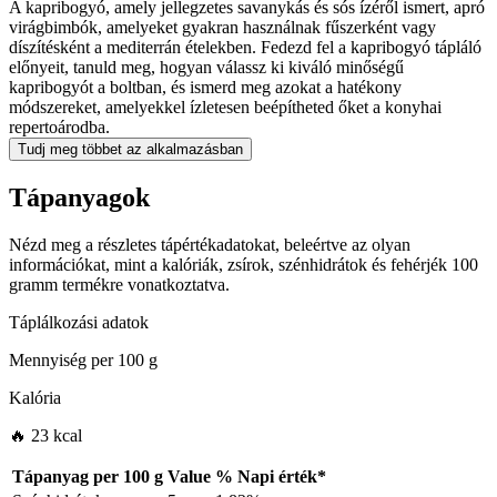
A kapribogyó, amely jellegzetes savanykás és sós ízéről ismert, apró
virágbimbók, amelyeket gyakran használnak fűszerként vagy
díszítésként a mediterrán ételekben. Fedezd fel a kapribogyó tápláló
előnyeit, tanuld meg, hogyan válassz ki kiváló minőségű
kapribogyót a boltban, és ismerd meg azokat a hatékony
módszereket, amelyekkel ízletesen beépítheted őket a konyhai
repertoárodba.
Tudj meg többet az alkalmazásban
Tápanyagok
Nézd meg a részletes tápértékadatokat, beleértve az olyan
információkat, mint a kalóriák, zsírok, szénhidrátok és fehérjék 100
gramm termékre vonatkoztatva.
Táplálkozási adatok
Mennyiség per
100 g
Kalória
🔥 23 kcal
Tápanyag per
100 g
Value
%
Napi érték
*