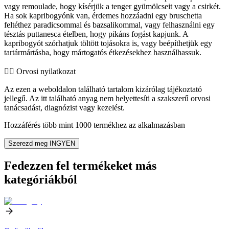
vagy remoulade, hogy kísérjük a tenger gyümölcseit vagy a csirkét.
Ha sok kapribogyónk van, érdemes hozzáadni egy bruschetta
feltéthez paradicsommal és bazsalikommal, vagy felhasználni egy
tésztás puttanesca ételben, hogy pikáns fogást kapjunk. A
kapribogyót szórhatjuk töltött tojásokra is, vagy beépíthetjük egy
tartármártásba, hogy mártogatós étkezésekhez használhassuk.
👨‍⚕️️ Orvosi nyilatkozat
Az ezen a weboldalon található tartalom kizárólag tájékoztató
jellegű. Az itt található anyag nem helyettesíti a szakszerű orvosi
tanácsadást, diagnózist vagy kezelést.
Hozzáférés több mint 1000 termékhez az alkalmazásban
Szerezd meg INGYEN
Fedezzen fel termékeket más
kategóriákból