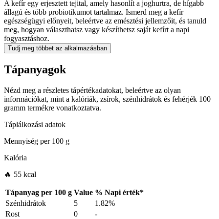
A kefír egy erjesztett tejital, amely hasonlít a joghurtra, de hígabb
állagú és több probiotikumot tartalmaz. Ismerd meg a kefír
egészségügyi előnyeit, beleértve az emésztési jellemzőit, és tanuld
meg, hogyan választhatsz vagy készíthetsz saját kefírt a napi
fogyasztáshoz.
Tudj meg többet az alkalmazásban
Tápanyagok
Nézd meg a részletes tápértékadatokat, beleértve az olyan
információkat, mint a kalóriák, zsírok, szénhidrátok és fehérjék 100
gramm termékre vonatkoztatva.
Táplálkozási adatok
Mennyiség per
100 g
Kalória
🔥 55 kcal
Tápanyag per
100 g
Value
%
Napi érték
*
Szénhidrátok
5
1.82%
Rost
0
-