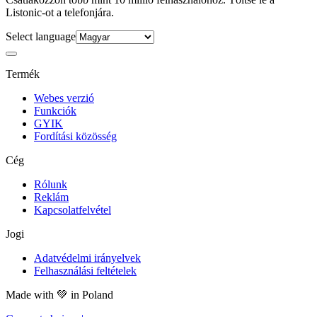
Listonic-ot a telefonjára.
Select language
Termék
Webes verzió
Funkciók
GYIK
Fordítási közösség
Cég
Rólunk
Reklám
Kapcsolatfelvétel
Jogi
Adatvédelmi irányelvek
Felhasználási feltételek
Made with
💚
in Poland