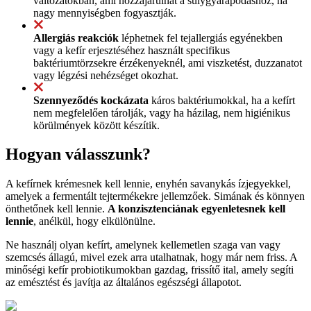
változatokban, ami hozzájárulhat a súlygyarapodáshoz, ha
nagy mennyiségben fogyasztják.
Allergiás reakciók
léphetnek fel tejallergiás egyénekben
vagy a kefír erjesztéséhez használt specifikus
baktériumtörzsekre érzékenyeknél, ami viszketést, duzzanatot
vagy légzési nehézséget okozhat.
Szennyeződés kockázata
káros baktériumokkal, ha a kefírt
nem megfelelően tárolják, vagy ha házilag, nem higiénikus
körülmények között készítik.
Hogyan válasszunk?
A kefírnek krémesnek kell lennie, enyhén savanykás ízjegyekkel,
amelyek a fermentált tejtermékekre jellemzőek. Simának és könnyen
önthetőnek kell lennie.
A konzisztenciának egyenletesnek kell
lennie
, anélkül, hogy elkülönülne.
Ne használj olyan kefírt, amelynek kellemetlen szaga van vagy
szemcsés állagú, mivel ezek arra utalhatnak, hogy már nem friss. A
minőségi kefír probiotikumokban gazdag, frissítő ital, amely segíti
az emésztést és javítja az általános egészségi állapotot.