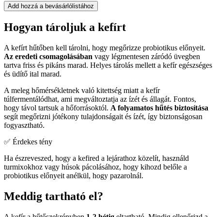
Add hozzá a bevásárlólistához
Hogyan tároljuk a kefírt
A kefírt hűtőben kell tárolni, hogy megőrizze probiotikus előnyeit.
Az eredeti csomagolásában
vagy légmentesen záródó üvegben
tartva friss és pikáns marad. Helyes tárolás mellett a kefír egészséges
és üdítő ital marad.
A meleg hőmérsékletnek való kitettség miatt a kefír
túlfermentálódhat, ami megváltoztatja az ízét és állagát. Fontos,
hogy távol tartsuk a hőforrásoktól.
A folyamatos hűtés biztosítása
segít megőrizni jótékony tulajdonságait és ízét, így biztonságosan
fogyasztható.
✅ Érdekes tény
Ha észreveszed, hogy a kefired a lejárathoz közelít, használd
turmixokhoz vagy húsok pácolásához, hogy kihozd belőle a
probiotikus előnyeit anélkül, hogy pazarolnál.
Meddig tartható el?
A kefír a hűtőszekrényben
1-2 hétig
eltartható. Mindig ellenőrizd a