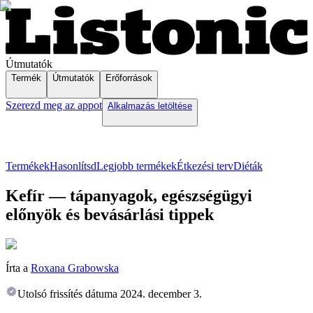
Útmutatók
Termék
Útmutatók
Erőforrások
Szerezd meg az appot
Alkalmazás letöltése
Termékek
Hasonlítsd
Legjobb termékek
Étkezési terv
Diéták
Kefír — tápanyagok, egészségügyi
előnyök és bevásárlási tippek
Írta a
Roxana Grabowska
Utolsó frissítés dátuma
2024. december 3.