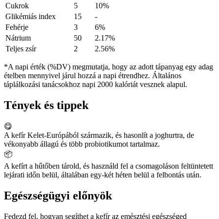
Cukrok
5
10%
Glikémiás index
15
-
Fehérje
3
6%
Nátrium
50
2.17%
Teljes zsír
2
2.56%
*A napi érték (%DV) megmutatja, hogy az adott tápanyag egy adag
ételben mennyivel járul hozzá a napi étrendhez. Általános
táplálkozási tanácsokhoz napi 2000 kalóriát vesznek alapul.
Tények és tippek
😋
A kefír Kelet-Európából származik, és hasonlít a joghurtra, de
vékonyabb állagú és több probiotikumot tartalmaz.
📦
A kefírt a hűtőben tárold, és használd fel a csomagoláson feltüntetett
lejárati időn belül, általában egy-két héten belül a felbontás után.
Egészségügyi előnyök
Fedezd fel, hogyan segíthet a kefír az emésztési egészséged