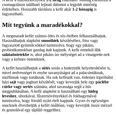
csomagoláson található lejárati dátumot a legjobb minőség
érdekében. Hosszabb tárolásra a kefír akár
1-2 hónapig
is
fagyasztható.
Mit tegyünk a maradékokkal?
A megmaradt kefírt számos édes és sós ételben felhasználhatjuk.
Használhatjuk alapként
smoothiek
készítéséhez, friss vagy
fagyasztott gyümölcsökkel turmixolva, hogy egy pikáns,
probiotikumokban gazdag italt kapjunk. A kefír remekül illik
salátaöntetekbe
is, ahol pikáns íze mélységet ad a vinaigrette-nek
vagy a krémes önteteknek.
A kefírt használhatjuk a
sütés
során a buttermilk helyettesítésére is,
mivel nedvességet és enyhe savanyúságot ad a palacsintáknak,
muffinnak vagy tortáknak. Ha sok kefírunk van, érdemes kipróbálni
házi
sajt
vagy joghurt készítését, vagy keverjük bele egy
páclébe
csirke vagy sertés
számára, ahol savassága segít a hús
megpuhításában. A kefír alapként is használható egy
hideg
leveshez
, uborkával, fűszernövényekkel és fokhagymával
turmixolva, hogy frissítő nyári ételt kapjunk. Gyors és egészséges
snacknek élvezhetjük a kefírt önállóan, vagy keverjük össze mézzel
és granolával egy tápláló reggelihez.