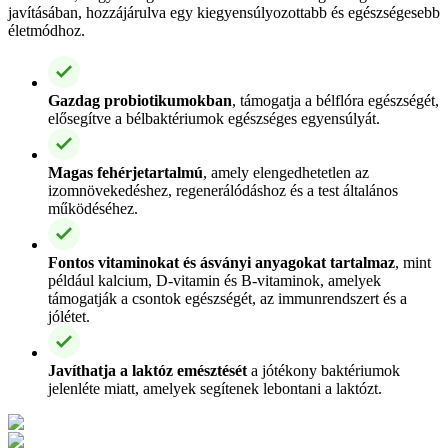
javításában, hozzájárulva egy kiegyensúlyozottabb és egészségesebb
életmódhoz.
Gazdag probiotikumokban
, támogatja a bélflóra egészségét,
elősegítve a bélbaktériumok egészséges egyensúlyát.
Magas fehérjetartalmú
, amely elengedhetetlen az
izomnövekedéshez, regenerálódáshoz és a test általános
működéséhez.
Fontos vitaminokat és ásványi anyagokat tartalmaz
, mint
például kalcium, D-vitamin és B-vitaminok, amelyek
támogatják a csontok egészségét, az immunrendszert és a
jólétet.
Javíthatja a laktóz emésztését
a jótékony baktériumok
jelenléte miatt, amelyek segítenek lebontani a laktózt.