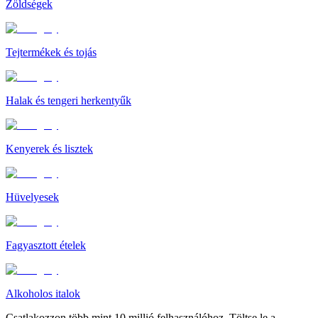
Zöldségek
Tejtermékek és tojás
Halak és tengeri herkentyűk
Kenyerek és lisztek
Hüvelyesek
Fagyasztott ételek
Alkoholos italok
Csatlakozzon több mint 10 millió felhasználóhoz. Töltse le a