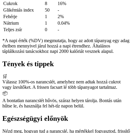
Cukrok
8
16%
Glikémiás index
50
-
Fehérje
1
2%
Nátrium
1
0.04%
Teljes zsír
0
-
*A napi érték (%DV) megmutatja, hogy az adott tápanyag egy adag
ételben mennyivel járul hozzá a napi étrendhez. Általános
táplálkozási tanácsokhoz napi 2000 kalóriát vesznek alapul.
Tények és tippek
🛒
Válassz 100%-os narancslét, amelyhez nem adtak hozzá cukrot
vagy ízesítőket. A frissen facsart lé több tápanyagot tartalmaz.
📦
A bontatlan narancslét hűvös, száraz helyen tárolja. Bontás után
hűtse le, és használja fel hét-tíz napon belül.
Egészségügyi előnyök
Nézd meg, hogyan tud a narancslé, ha mértékkel fogyasztod, frissítő