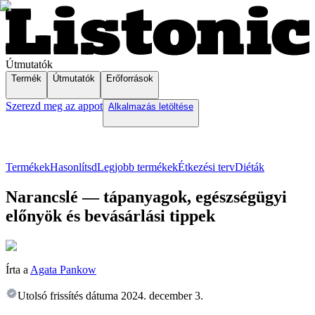
Útmutatók
Termék
Útmutatók
Erőforrások
Szerezd meg az appot
Alkalmazás letöltése
Termékek
Hasonlítsd
Legjobb termékek
Étkezési terv
Diéták
Narancslé — tápanyagok, egészségügyi
előnyök és bevásárlási tippek
Írta a
Agata Pankow
Utolsó frissítés dátuma
2024. december 3.