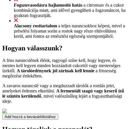
Fogszuvasodásra hajlamosító hatás
a citromsav és a cukor
kombinációja miatt, ami idővel gyengítheti a fogzománcot, ha
gyakran fogyasztják.
Alacsony rosttartalom
a teljes narancsokhoz képest, mivel a
préselési folyamat során a rostok nagy része eltávolításra
kerül, ami fontos az emésztési egészség szempontjából.
Hogyan válasszunk?
A friss narancslének élénk, ragyogó színe kell, hogy legyen, és
mentes kell legyen minden hozzáadott cukortól vagy mesterséges
ízektől.
A tárolóedénynek jól zártnak kell lennie
a frissesség
megőrzése érdekében.
A zavaros narancslé vagy a megduzzadt tárolók a romlás jelei,
amelyeket érdemes elkerülni.
A fermentált szagú vagy keserű ízű
lé szintén kerülendő
, mivel valószínűleg lejárt a fogyaszthatósági
ideje.
Add hozzá a bevásárlólistához