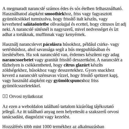
A megmaradt narancslé számos édes és sós ételben felhasználható.
Használhatod alapként
smoothiek
hoz, friss vagy fagyasztott
gyümölcsökkel turmixolva, hogy frissítő italt készíts, vagy
keverheted
salátaöntetbe
olívaolajjal és ecettel, hogy citrusos ízt adj
neki. A narancslé sütésnél is nagyszerű, mivel nedvességet és ízt
adhat a tortáknak, muffinnak vagy kenyérnek.
Használj narancslevet
pácolásra
húsokhoz, például csirke- vagy
sertéshúshoz, ahol savassága segít a hús megpuhításában és
ízesítésében. Ha sok narancsléd van, érdemes készíteni egy adag
narancssorbetet
vagy granitát frissítő desszertként. A narancslét a
tűzhelyen is csökkentheted, hogy
citrus glazúrt
készíts
zöldségekhez, húsokhoz vagy desszertekhez. Gyors snackhez
keverd a narancslét szénsavas vízzel, hogy frissítő spritzert kapj,
vagy használd alapként egy
gyümölcspuncs
hoz friss
gyümölcsszeletekkel.
👨‍⚕️️ Orvosi nyilatkozat
Az ezen a weboldalon található tartalom kizárólag tájékoztató
jellegű. Az itt található anyag nem helyettesíti a szakszerű orvosi
tanácsadást, diagnózist vagy kezelést.
Hozzáférés több mint 1000 termékhez az alkalmazásban