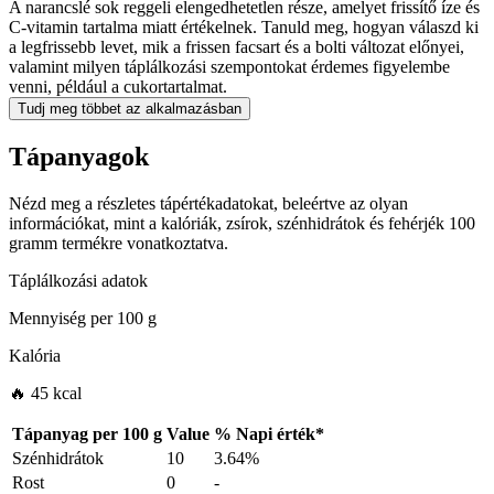
A narancslé sok reggeli elengedhetetlen része, amelyet frissítő íze és
C-vitamin tartalma miatt értékelnek. Tanuld meg, hogyan válaszd ki
a legfrissebb levet, mik a frissen facsart és a bolti változat előnyei,
valamint milyen táplálkozási szempontokat érdemes figyelembe
venni, például a cukortartalmat.
Tudj meg többet az alkalmazásban
Tápanyagok
Nézd meg a részletes tápértékadatokat, beleértve az olyan
információkat, mint a kalóriák, zsírok, szénhidrátok és fehérjék 100
gramm termékre vonatkoztatva.
Táplálkozási adatok
Mennyiség per
100 g
Kalória
🔥 45 kcal
Tápanyag per
100 g
Value
%
Napi érték
*
Szénhidrátok
10
3.64%
Rost
0
-