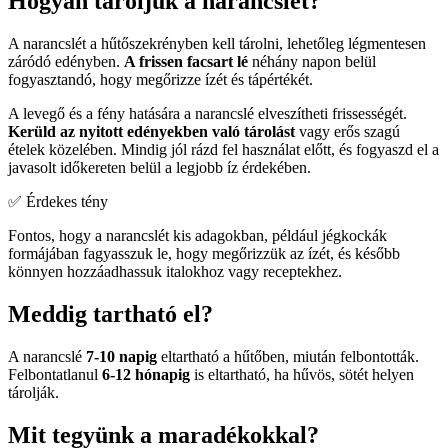
Hogyan tároljuk a narancslét?
A narancslét a hűtőszekrényben kell tárolni, lehetőleg légmentesen
záródó edényben.
A frissen facsart lé
néhány napon belül
fogyasztandó, hogy megőrizze ízét és tápértékét.
A levegő és a fény hatására a narancslé elveszítheti frissességét.
Kerüld az nyitott edényekben való tárolást
vagy erős szagú
ételek közelében. Mindig jól rázd fel használat előtt, és fogyaszd el a
javasolt időkereten belül a legjobb íz érdekében.
✅ Érdekes tény
Fontos, hogy a narancslét kis adagokban, például jégkockák
formájában fagyasszuk le, hogy megőrizzük az ízét, és később
könnyen hozzáadhassuk italokhoz vagy receptekhez.
Meddig tartható el?
A narancslé
7-10 napig
eltartható a hűtőben, miután felbontották.
Felbontatlanul
6-12 hónapig
is eltartható, ha hűvös, sötét helyen
tárolják.
Mit tegyünk a maradékokkal?