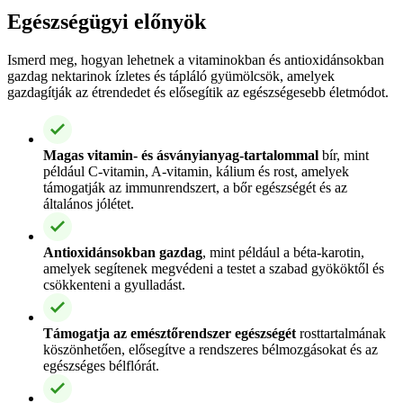
Egészségügyi előnyök
Ismerd meg, hogyan lehetnek a vitaminokban és antioxidánsokban
gazdag nektarinok ízletes és tápláló gyümölcsök, amelyek
gazdagítják az étrendedet és elősegítik az egészségesebb életmódot.
Magas vitamin- és ásványianyag-tartalommal
bír, mint
például C-vitamin, A-vitamin, kálium és rost, amelyek
támogatják az immunrendszert, a bőr egészségét és az
általános jólétet.
Antioxidánsokban gazdag
, mint például a béta-karotin,
amelyek segítenek megvédeni a testet a szabad gyököktől és
csökkenteni a gyulladást.
Támogatja az emésztőrendszer egészségét
rosttartalmának
köszönhetően, elősegítve a rendszeres bélmozgásokat és az
egészséges bélflórát.