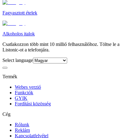
Fagyasztott ételek
Alkoholos italok
Csatlakozzon több mint 10 millió felhasználóhoz. Töltse le a
Listonic-ot a telefonjára.
Select language
Termék
Webes verzió
Funkciók
GYIK
Fordítási közösség
Cég
Rólunk
Reklám
Kapcsolatfelvétel