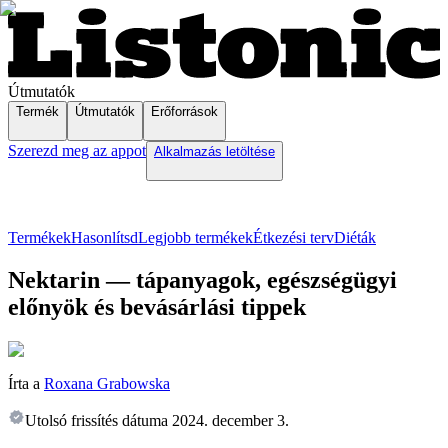
Útmutatók
Termék
Útmutatók
Erőforrások
Szerezd meg az appot
Alkalmazás letöltése
Termékek
Hasonlítsd
Legjobb termékek
Étkezési terv
Diéták
Nektarin — tápanyagok, egészségügyi
előnyök és bevásárlási tippek
Írta a
Roxana Grabowska
Utolsó frissítés dátuma
2024. december 3.