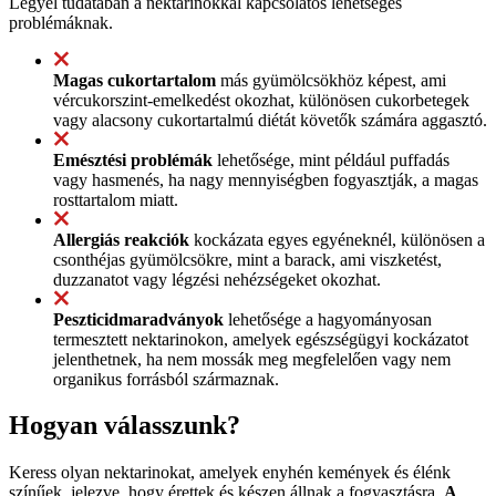
Legyél tudatában a nektarinokkal kapcsolatos lehetséges
problémáknak.
Magas cukortartalom
más gyümölcsökhöz képest, ami
vércukorszint-emelkedést okozhat, különösen cukorbetegek
vagy alacsony cukortartalmú diétát követők számára aggasztó.
Emésztési problémák
lehetősége, mint például puffadás
vagy hasmenés, ha nagy mennyiségben fogyasztják, a magas
rosttartalom miatt.
Allergiás reakciók
kockázata egyes egyéneknél, különösen a
csonthéjas gyümölcsökre, mint a barack, ami viszketést,
duzzanatot vagy légzési nehézségeket okozhat.
Peszticidmaradványok
lehetősége a hagyományosan
termesztett nektarinokon, amelyek egészségügyi kockázatot
jelenthetnek, ha nem mossák meg megfelelően vagy nem
organikus forrásból származnak.
Hogyan válasszunk?
Keress olyan nektarinokat, amelyek enyhén kemények és élénk
színűek, jelezve, hogy érettek és készen állnak a fogyasztásra.
A