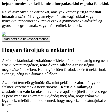
héjnak mentesnek kell lennie a horpadásoktól és puha foltoktól
.
Ne válassz olyan nektarinokat, amelyek
kemény, rugalmatlan
húsúak a szárnál
, vagy amelyek látható vágásokkal vagy
lyukakkal rendelkeznek, mivel ezek a gyümölcsök valószínűleg
gyorsan megromlanak, vagy már sérültek lehetnek.
Add hozzá a bevásárlólistához
Hogyan tároljuk a nektarint
A zöld nektarinokat szobahőmérsékleten tárolhatod, amíg meg nem
érnek. Amint megértek,
tedd őket a hűtőbe
a frissességük
megőrzése érdekében. Ha megfelelően tárolod, az érett nektarinok
akár egy hétig is elállnak a hűtőben.
Az etilént termelő gyümölcsök, mint például az alma, túl gyors
éréshez vezethetnek a nektarinoknál.
Kerüld a műanyag
zacskókban való tárolást
, mivel ez csapdába ejtheti a nedvességet
és penészedéshez vezethet. Győződj meg róla, hogy szárazok
legyenek, mielőtt a hűtőbe tennéd, hogy megőrizd a textúrájukat és
ízüket.