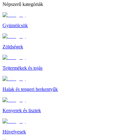
Népszerű kategóriák
Gyümölcsök
Zöldségek
Tejtermékek és tojás
Halak és tengeri herkentyűk
Kenyerek és lisztek
Hüvelyesek