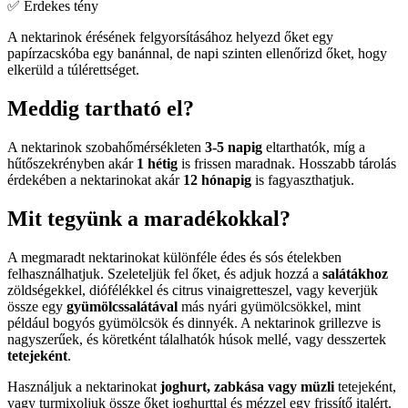
✅ Érdekes tény
A nektarinok érésének felgyorsításához helyezd őket egy
papírzacskóba egy banánnal, de napi szinten ellenőrizd őket, hogy
elkerüld a túlérettséget.
Meddig tartható el?
A nektarinok szobahőmérsékleten
3-5 napig
eltarthatók, míg a
hűtőszekrényben akár
1 hétig
is frissen maradnak. Hosszabb tárolás
érdekében a nektarinokat akár
12 hónapig
is fagyaszthatjuk.
Mit tegyünk a maradékokkal?
A megmaradt nektarinokat különféle édes és sós ételekben
felhasználhatjuk. Szeleteljük fel őket, és adjuk hozzá a
salátákhoz
zöldségekkel, diófélékkel és citrus vinaigretteszel, vagy keverjük
össze egy
gyümölcssalátával
más nyári gyümölcsökkel, mint
például bogyós gyümölcsök és dinnyék. A nektarinok grillezve is
nagyszerűek, és köretként tálalhatók húsok mellé, vagy desszertek
tetejeként
.
Használjuk a nektarinokat
joghurt, zabkása vagy müzli
tetejeként,
vagy turmixoljuk össze őket joghurttal és mézzel egy frissítő italért.