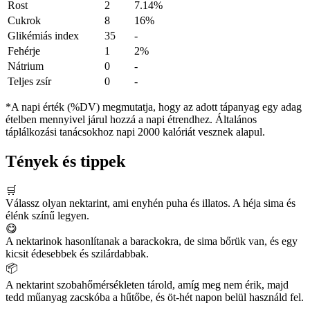
Rost
2
7.14%
Cukrok
8
16%
Glikémiás index
35
-
Fehérje
1
2%
Nátrium
0
-
Teljes zsír
0
-
*A napi érték (%DV) megmutatja, hogy az adott tápanyag egy adag
ételben mennyivel járul hozzá a napi étrendhez. Általános
táplálkozási tanácsokhoz napi 2000 kalóriát vesznek alapul.
Tények és tippek
🛒
Válassz olyan nektarint, ami enyhén puha és illatos. A héja sima és
élénk színű legyen.
😋
A nektarinok hasonlítanak a barackokra, de sima bőrük van, és egy
kicsit édesebbek és szilárdabbak.
📦
A nektarint szobahőmérsékleten tárold, amíg meg nem érik, majd
tedd műanyag zacskóba a hűtőbe, és öt-hét napon belül használd fel.