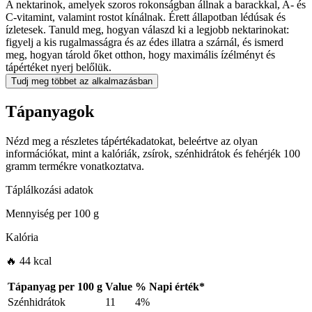
A nektarinok, amelyek szoros rokonságban állnak a barackkal, A- és
C-vitamint, valamint rostot kínálnak. Érett állapotban lédúsak és
ízletesek. Tanuld meg, hogyan válaszd ki a legjobb nektarinokat:
figyelj a kis rugalmasságra és az édes illatra a szárnál, és ismerd
meg, hogyan tárold őket otthon, hogy maximális ízélményt és
tápértéket nyerj belőlük.
Tudj meg többet az alkalmazásban
Tápanyagok
Nézd meg a részletes tápértékadatokat, beleértve az olyan
információkat, mint a kalóriák, zsírok, szénhidrátok és fehérjék 100
gramm termékre vonatkoztatva.
Táplálkozási adatok
Mennyiség per
100 g
Kalória
🔥 44 kcal
Tápanyag per
100 g
Value
%
Napi érték
*
Szénhidrátok
11
4%