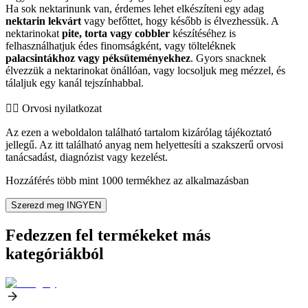
Ha sok nektarinunk van, érdemes lehet elkészíteni egy adag
nektarin lekvárt
vagy befőttet, hogy később is élvezhessük. A
nektarinokat
pite, torta vagy cobbler
készítéséhez is
felhasználhatjuk édes finomságként, vagy tölteléknek
palacsintákhoz vagy péksüteményekhez
. Gyors snacknek
élvezzük a nektarinokat önállóan, vagy locsoljuk meg mézzel, és
tálaljuk egy kanál tejszínhabbal.
👨‍⚕️️ Orvosi nyilatkozat
Az ezen a weboldalon található tartalom kizárólag tájékoztató
jellegű. Az itt található anyag nem helyettesíti a szakszerű orvosi
tanácsadást, diagnózist vagy kezelést.
Hozzáférés több mint 1000 termékhez az alkalmazásban
Szerezd meg INGYEN
Fedezzen fel termékeket más
kategóriákból