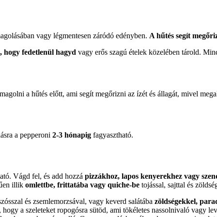
somagolásában vagy légmentesen záródó edényben.
A hűtés segít megőri
, hogy fedetlenül hagyd
vagy erős szagú ételek közelében tárold. Min
olni a hűtés előtt, ami segít megőrizni az ízét és állagát, mivel mega
lásra a pepperoni
2-3 hónapig
fagyasztható.
ható. Vágd fel, és add hozzá
pizzákhoz, lapos kenyerekhez vagy szen
en illik
omlettbe, frittatába vagy quiche-be
tojással, sajttal és zöldsé
 szósszal és zsemlemorzsával, vagy keverd salátába
zöldségekkel, para
, hogy a szeleteket ropogósra sütöd, ami tökéletes nassolnivaló vagy l