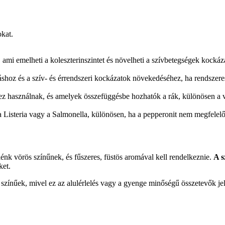
okat.
mi emelheti a koleszterinszintet és növelheti a szívbetegségek kockáza
shoz és a szív- és érrendszeri kockázatok növekedéséhez, ha rendszere
hez használnak, és amelyek összefüggésbe hozhatók a rák, különösen a
 Listeria vagy a Salmonella, különösen, ha a pepperonit nem megfelelő
énk vörös színűnek, és fűszeres, füstös aromával kell rendelkeznie.
A s
ket.
 színűek, mivel ez az alulérlelés vagy a gyenge minőségű összetevők jel