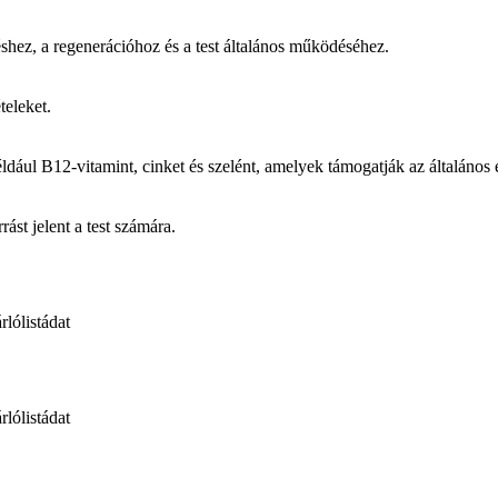
shez, a regenerációhoz és a test általános működéséhez.
teleket.
éldául B12-vitamint, cinket és szelént, amelyek támogatják az általános e
ást jelent a test számára.
rlólistádat
rlólistádat