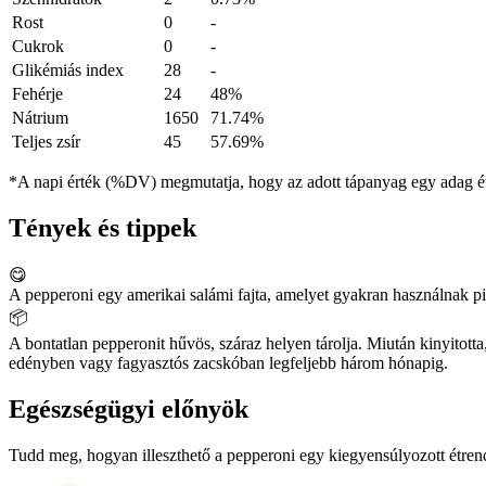
Rost
0
-
Cukrok
0
-
Glikémiás index
28
-
Fehérje
24
48%
Nátrium
1650
71.74%
Teljes zsír
45
57.69%
*A napi érték (%DV) megmutatja, hogy az adott tápanyag egy adag éte
Tények és tippek
😋
A pepperoni egy amerikai salámi fajta, amelyet gyakran használnak piz
📦
A bontatlan pepperonit hűvös, száraz helyen tárolja. Miután kinyitott
edényben vagy fagyasztós zacskóban legfeljebb három hónapig.
Egészségügyi előnyök
Tudd meg, hogyan illeszthető a pepperoni egy kiegyensúlyozott étrend