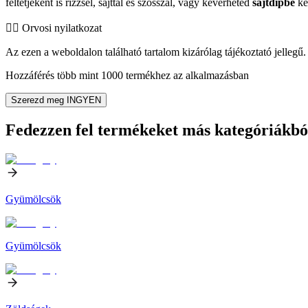
feltétjeként is rizzsel, sajttal és szósszal, vagy keverheted
sajtdipbe
ke
👨‍⚕️️ Orvosi nyilatkozat
Az ezen a weboldalon található tartalom kizárólag tájékoztató jellegű. 
Hozzáférés több mint 1000 termékhez az alkalmazásban
Szerezd meg INGYEN
Fedezzen fel termékeket más kategóriákbó
Gyümölcsök
Gyümölcsök