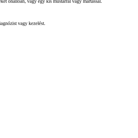
ket önállóan, vagy egy kis mustárral vagy mártással.
iagnózist vagy kezelést.