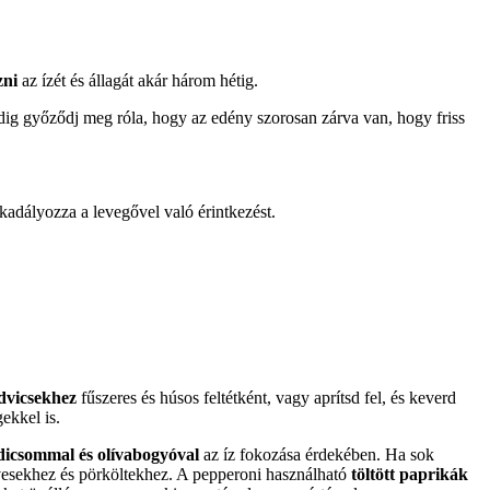
zni
az ízét és állagát akár három hétig.
dig győződj meg róla, hogy az edény szorosan zárva van, hogy friss
kadályozza a levegővel való érintkezést.
dvicsekhez
fűszeres és húsos feltétként, vagy aprítsd fel, és keverd
gekkel is.
dicsommal és olívabogyóval
az íz fokozása érdekében. Ha sok
evesekhez és pörköltekhez. A pepperoni használható
töltött paprikák