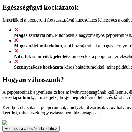
Egészségügyi kockázatok
Ismerjük el a pepperoni fogyasztásával kapcsolatos lehetséges aggály
Magas zsírtartalom
, különösen a hagyományos pepperoniban, a
Magas nátriumtartalom
, ami hozzájárulhat a magas vérnyomá
Nitrátok és nitritek jelenléte
, amelyeket a pepperoni érlelésé
Szennyeződés kockázata
káros baktériumokkal, mint például a
Hogyan válasszunk?
A pepperoninak egyenletes zsíros márványozottságúnak kell lennie, él
összetapadniuk
, ami azt jelzi, hogy megfelelően érlelték és tárolták ő
Kerüljük el azokat a pepperonikat, amelyek túl zsírosak vagy halvány
kerülni
, mivel ezek fogyasztásra nem biztonságosak.
Add hozzá a bevásárlólistához