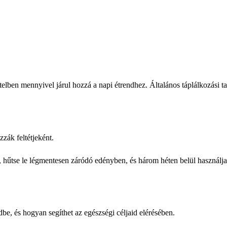
lben mennyivel járul hozzá a napi étrendhez. Általános táplálkozási t
zák feltétjeként.
a, hűtse le légmentesen záródó edényben, és három héten belül használj
be, és hogyan segíthet az egészségi céljaid elérésében.