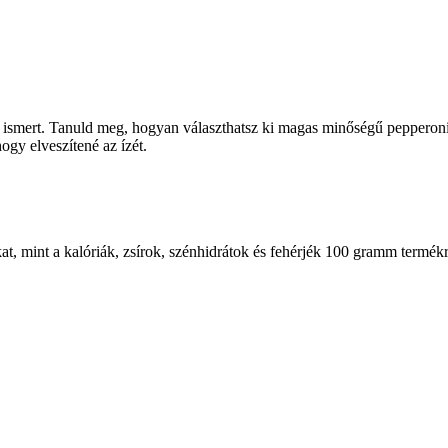
l ismert. Tanuld meg, hogyan választhatsz ki magas minőségű pepperonit
ogy elveszítené az ízét.
at, mint a kalóriák, zsírok, szénhidrátok és fehérjék 100 gramm termék