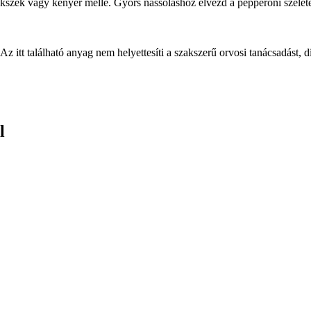
kszek vagy kenyér mellé. Gyors nassoláshoz élvezd a pepperoni szelete
Az itt található anyag nem helyettesíti a szakszerű orvosi tanácsadást, d
l