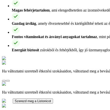
Magas fehérjetartalom
, ami elengedhetetlen az izomnövekedé
Gazdag ízvilág
, amely élvezetesebbé és kielégítőbbé teheti az é
Fontos vitaminokat és ásványi anyagokat tartalmaz
, mint p
Energiát biztosít
zsírokból és fehérjékből, így jó üzemanyagforr
Ha változtatni szeretnél étkezési szokásaidon, változtasd meg a bevásá
Ha változtatni szeretnél étkezési szokásaidon, változtasd meg a bevásá
Szerezd meg a Listonicot