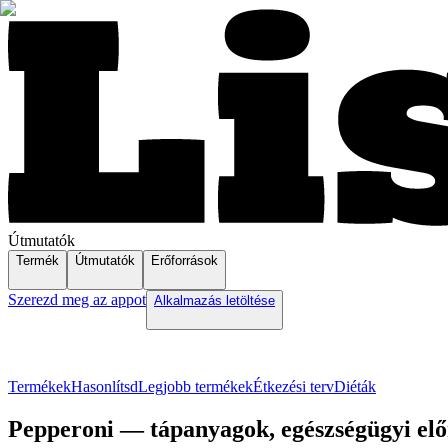
Útmutatók
Termék
Útmutatók
Erőforrások
Szerezd meg az appot
Alkalmazás letöltése
Termékek
Hasonlítsd
Legjobb termékek
Étkezési terv
Diéták
Pepperoni — tápanyagok, egészségügyi előn