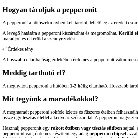
Hogyan tároljuk a pepperonit
A pepperonit a hűtőszekrényben kell tárolni, lehetőleg az eredeti c
A levegő hatására a pepperoni kiszáradhat és megromolhat.
Kerüld el
maradjon és elkerüld a szennyeződést.
✅ Érdekes tény
A hosszabb eltarthatóság érdekében érdemes a pepperonit vákuumcsomag
Meddig tartható el?
A megnyitott pepperoni a hűtőben
1-2 hétig
eltartható. Hosszabb táro
Mit tegyünk a maradékokkal?
A megmaradt pepperoni sokféle ízletes és fűszeres ételben felhasznál
össze egy
tésztás étellel
a kedvenc szószoddal. A pepperoni nagyszerű
Használj pepperonit egy
rakott ételben vagy tésztás sütiben
sajttal,
pepperonid van, érdemes készíteni egy adag
pepperoni chipset
azzal