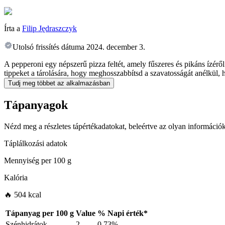
Írta a
Filip Jędraszczyk
Utolsó frissítés dátuma
2024. december 3.
A pepperoni egy népszerű pizza feltét, amely fűszeres és pikáns ízérő
tippeket a tárolására, hogy meghosszabbítsd a szavatosságát anélkül, h
Tudj meg többet az alkalmazásban
Tápanyagok
Nézd meg a részletes tápértékadatokat, beleértve az olyan információk
Táplálkozási adatok
Mennyiség per
100 g
Kalória
🔥 504 kcal
Tápanyag per
100 g
Value
%
Napi érték
*
Szénhidrátok
2
0.73%