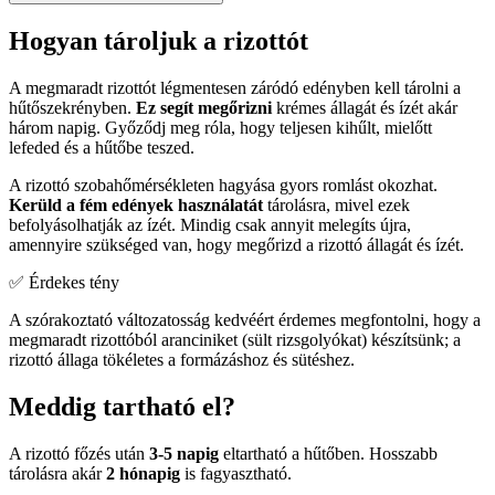
Hogyan tároljuk a rizottót
A megmaradt rizottót légmentesen záródó edényben kell tárolni a
hűtőszekrényben.
Ez segít megőrizni
krémes állagát és ízét akár
három napig. Győződj meg róla, hogy teljesen kihűlt, mielőtt
lefeded és a hűtőbe teszed.
A rizottó szobahőmérsékleten hagyása gyors romlást okozhat.
Kerüld a fém edények használatát
tárolásra, mivel ezek
befolyásolhatják az ízét. Mindig csak annyit melegíts újra,
amennyire szükséged van, hogy megőrizd a rizottó állagát és ízét.
✅ Érdekes tény
A szórakoztató változatosság kedvéért érdemes megfontolni, hogy a
megmaradt rizottóból aranciniket (sült rizsgolyókat) készítsünk; a
rizottó állaga tökéletes a formázáshoz és sütéshez.
Meddig tartható el?
A rizottó főzés után
3-5 napig
eltartható a hűtőben. Hosszabb
tárolásra akár
2 hónapig
is fagyasztható.