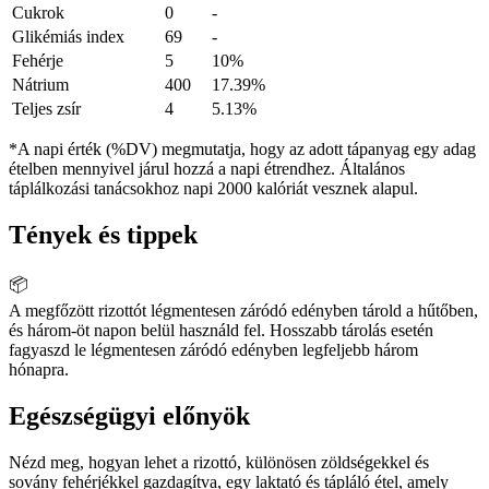
Cukrok
0
-
Glikémiás index
69
-
Fehérje
5
10%
Nátrium
400
17.39%
Teljes zsír
4
5.13%
*A napi érték (%DV) megmutatja, hogy az adott tápanyag egy adag
ételben mennyivel járul hozzá a napi étrendhez. Általános
táplálkozási tanácsokhoz napi 2000 kalóriát vesznek alapul.
Tények és tippek
📦
A megfőzött rizottót légmentesen záródó edényben tárold a hűtőben,
és három-öt napon belül használd fel. Hosszabb tárolás esetén
fagyaszd le légmentesen záródó edényben legfeljebb három
hónapra.
Egészségügyi előnyök
Nézd meg, hogyan lehet a rizottó, különösen zöldségekkel és
sovány fehérjékkel gazdagítva, egy laktató és tápláló étel, amely