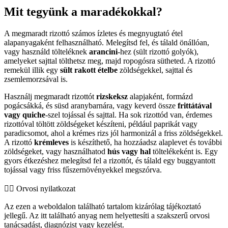
Mit tegyünk a maradékokkal?
A megmaradt rizottó számos ízletes és megnyugtató étel
alapanyagaként felhasználható. Melegítsd fel, és tálald önállóan,
vagy használd tölteléknek
arancini
-hez (sült rizottó golyók),
amelyeket sajttal tölthetsz meg, majd ropogósra sütheted. A rizottó
remekül illik egy
sült rakott ételbe
zöldségekkel, sajttal és
zsemlemorzsával is.
Használj megmaradt rizottót
rizskeksz
alapjaként, formázd
pogácsákká, és süsd aranybarnára, vagy keverd össze
frittátával
vagy quiche
-szel tojással és sajttal. Ha sok rizottód van, érdemes
rizottóval töltött zöldségeket készíteni, például paprikát vagy
paradicsomot, ahol a krémes rizs jól harmonizál a friss zöldségekkel.
A rizottó
krémleves
is készíthető, ha hozzáadsz alaplevet és további
zöldségeket, vagy használhatod
hús vagy hal
töltelékeként is. Egy
gyors étkezéshez melegítsd fel a rizottót, és tálald egy buggyantott
tojással vagy friss fűszernövényekkel megszórva.
👨‍⚕️️ Orvosi nyilatkozat
Az ezen a weboldalon található tartalom kizárólag tájékoztató
jellegű. Az itt található anyag nem helyettesíti a szakszerű orvosi
tanácsadást, diagnózist vagy kezelést.