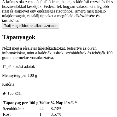
A krémes olasz rizottó tápláló lehet, ha teljes kiőrlésű rizzsel és friss
hozzávalókkal készítjük. Fedezd fel, hogyan válaszd ki a legjobb
rizst és alaplevet egy egészséges rizottóhoz, ismerd meg tápláló
tulajdonságait, és találj tippeket a megfelelő elkészítésére és
tárolására.
Tudj meg többet az alkalmazásban
Tápanyagok
Nézd meg a részletes tápértékadatokat, beleértve az olyan
információkat, mint a kalóriák, zsírok, szénhidrátok és fehérjék 100
gramm termékre vonatkoztatva.
Táplálkozási adatok
Mennyiség per
100 g
Kalória
🔥 153 kcal
Tápanyag per
100 g
Value
%
Napi érték
*
Szénhidrátok
24
8.73%
Rost
1
3.57%