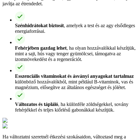
javítja az étrendedet.
Szénhidrátokat biztosít
, amelyek a test és az agy elsődleges
energiaforrásai.
Fehérjében gazdag lehet
, ha olyan hozzávalókkal készítjük,
mint a sajt, hús vagy tenger gyümölcsei, támogatva az
izomnövekedést és a regenerációt.
Esszenciális vitaminokat és ásványi anyagokat tartalmaz
különböző hozzávalókból, mint például B-vitaminok, vas és
magnézium, elősegítve az általános egészséget és jólétet.
Változatos és tápláló
, ha különféle zöldségekkel, sovány
fehérjékkel és teljes kiőrlésű gabonákkal készítjük.
Ha változtatni szeretnél étkezési szokásaidon, változtasd meg a