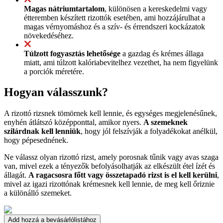
Magas nátriumtartalom
, különösen a kereskedelmi vagy
étteremben készített rizottók esetében, ami hozzájárulhat a
magas vérnyomáshoz és a szív- és érrendszeri kockázatok
növekedéséhez.
Túlzott fogyasztás lehetősége
a gazdag és krémes állaga
miatt, ami túlzott kalóriabevitelhez vezethet, ha nem figyelünk
a porciók méretére.
Hogyan válasszunk?
A rizottó rizsnek tömörnek kell lennie, és egységes megjelenésűnek,
enyhén átlátszó középponttal, amikor nyers.
A szemeknek
szilárdnak kell lenniük
, hogy jól felszívják a folyadékokat anélkül,
hogy pépesednének.
Ne válassz olyan rizottó rizst, amely porosnak tűnik vagy avas szaga
van, mivel ezek a tényezők befolyásolhatják az elkészült étel ízét és
állagát.
A ragacsosra főtt vagy összetapadó rizst is el kell kerülni
,
mivel az igazi rizottónak krémesnek kell lennie, de meg kell őriznie
a különálló szemeket.
Add hozzá a bevásárlólistához