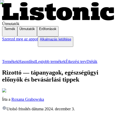
Útmutatók
Termék
Útmutatók
Erőforrások
Szerezd meg az appot
Alkalmazás letöltése
Termékek
Hasonlítsd
Legjobb termékek
Étkezési terv
Diéták
Rizottó — tápanyagok, egészségügyi
előnyök és bevásárlási tippek
Írta a
Roxana Grabowska
Utolsó frissítés dátuma
2024. december 3.