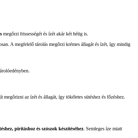
s
megőrzi frissességét és ízét akár két hétig is.
osan. A megfelelő tárolás megőrzi krémes állagát és ízét, így mindig
tárolóedényben.
t megőrizni az ízét és állagát, így tökéletes sütéshez és főzéshez.
téshez, pirításhoz és szószok készítéséhez
. Semleges íze miatt