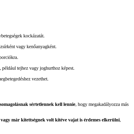
ívbetegségek kockázatát.
őzsírként vagy kenőanyagként.
porciókra.
, például tejhez vagy joghurthoz képest.
 megbetegedéshez vezethet.
somagolásnak sértetlennek kell lennie
, hogy megakadályozza más
vagy már kitettségnek volt kitéve vajat is érdemes elkerülni
,