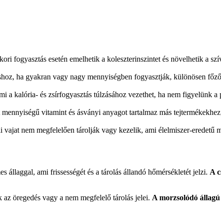
kori fogyasztás esetén emelhetik a koleszterinszintet és növelhetik a sz
áshoz, ha gyakran vagy nagy mennyiségben fogyasztják, különösen főz
ami a kalória- és zsírfogyasztás túlzásához vezethet, ha nem figyelünk a 
ott mennyiségű vitamint és ásványi anyagot tartalmaz más tejtermékekhez
i vajat nem megfelelően tárolják vagy kezelik, ami élelmiszer-eredetű
 állaggal, ami frissességét és a tárolás állandó hőmérsékletét jelzi.
A c
k az öregedés vagy a nem megfelelő tárolás jelei.
A morzsolódó állagú 