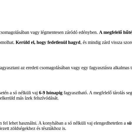
eti csomagolásában vagy légmentesen záródó edényben.
A megfelelő hűté
romolhat.
Kerüld el, hogy fedetlenül hagyd
, és mindig zárd vissza szor
efagyasztani az eredeti csomagolásában vagy egy fagyasztásra alkalmas 
setén a só nélküli vaj
6-9 hónapig
fagyasztható. A megfelelő tárolás segí
lkerüld más ízek felszívódását.
 fel lehet használni. A konyhában a só nélküli vaj elengedhetetlen a
sü
llezett zöldségekhez és tésztákhoz is.