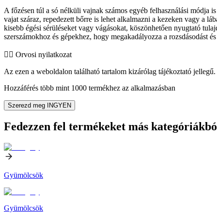
A főzésen túl a só nélküli vajnak számos egyéb felhasználási módja 
vajat száraz, repedezett bőrre is lehet alkalmazni a kezeken vagy a 
kisebb égési sérüléseket vagy vágásokat, köszönhetően nyugtató tulaj
szerszámokhoz és gépekhez, hogy megakadályozza a rozsdásodást és 
👨‍⚕️️ Orvosi nyilatkozat
Az ezen a weboldalon található tartalom kizárólag tájékoztató jellegű. 
Hozzáférés több mint 1000 termékhez az alkalmazásban
Szerezd meg INGYEN
Fedezzen fel termékeket más kategóriákbó
Gyümölcsök
Gyümölcsök