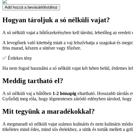
Add hozzá a bevásárlólistához
Hogyan tároljuk a só nélküli vajat?
A só nélküli vajat a hűtőszekrényben kell tárolni, lehetőleg az ered
A levegőnek való kitettség miatt a vaj felszívhatja a szagokat és meg
friss marad, készen a sütésre vagy főzésre.
✅ Érdekes tény
Ha nem fogod használni a só nélküli vajat két héten belül, érdemes l
Meddig tartható el?
A só nélküli vaj a hűtőben
1-2 hónapig
eltartható. Hosszabb tárolás e
Győződj meg róla, hogy légmentesen záródó edényben tárolod, hogy e
Mit tegyünk a maradékokkal?
A megmaradt só nélküli vajat számos kulináris és nem kulináris módon
tökéletes mind édes, mind sós ételekhez, a sütik és torták mellett a gri