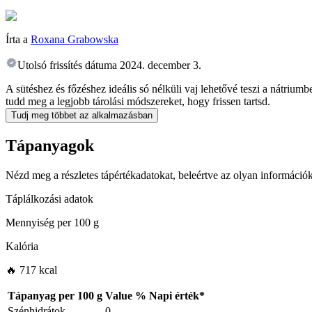
Írta a
Roxana Grabowska
Utolsó frissítés dátuma
2024. december 3.
A sütéshez és főzéshez ideális só nélküli vaj lehetővé teszi a nátrium
tudd meg a legjobb tárolási módszereket, hogy frissen tartsd.
Tudj meg többet az alkalmazásban
Tápanyagok
Nézd meg a részletes tápértékadatokat, beleértve az olyan információk
Táplálkozási adatok
Mennyiség per
100 g
Kalória
🔥 717 kcal
Tápanyag per
100 g
Value
%
Napi érték
*
Szénhidrátok
0
-