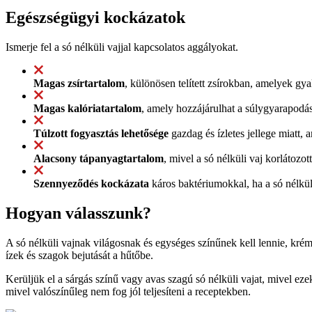
Egészségügyi kockázatok
Ismerje fel a só nélküli vajjal kapcsolatos aggályokat.
Magas zsírtartalom
, különösen telített zsírokban, amelyek gya
Magas kalóriatartalom
, amely hozzájárulhat a súlygyarapod
Túlzott fogyasztás lehetősége
gazdag és ízletes jellege miatt, 
Alacsony tápanyagtartalom
, mivel a só nélküli vaj korlátoz
Szennyeződés kockázata
káros baktériumokkal, ha a só nélkül
Hogyan válasszunk?
A só nélküli vajnak világosnak és egységes színűnek kell lennie, krémes
ízek és szagok bejutását a hűtőbe.
Kerüljük el a sárgás színű vagy avas szagú só nélküli vajat, mivel eze
mivel valószínűleg nem fog jól teljesíteni a receptekben.