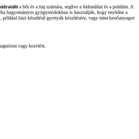
hidratáló
a bőr és a haj számára, segítve a hidratálást és a puhítást. A
at néha hagyományos gyógymódokban is használják, hogy enyhítse a
, például házi készítésű gyertyák készítésére, vagy mint kenőanyagot
iagnózist vagy kezelést.