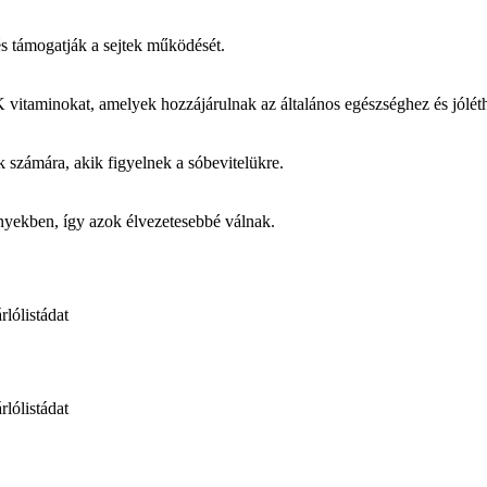
és támogatják a sejtek működését.
K vitaminokat, amelyek hozzájárulnak az általános egészséghez és jólét
ok számára, akik figyelnek a sóbevitelükre.
nyekben, így azok élvezetesebbé válnak.
rlólistádat
rlólistádat