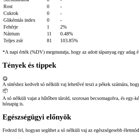
Rost
0
-
Cukrok
0
-
Glikémiás index
0
-
Fehérje
1
2%
Nátrium
11
0.48%
Teljes zsír
81
103.85%
*A napi érték (%DV) megmutatja, hogy az adott tápanyag egy adag éte
Tények és tippek
😋
A sütéshez kedvelt só nélküli vaj lehetővé teszi a pékek számára, ho
📦
A só nélküli vajat a hűtőben tárold, szorosan becsomagolva, és egy-k
hónapig is.
Egészségügyi előnyök
Fedezd fel, hogyan segíthet a só nélküli vaj az egészségesebb életmód 