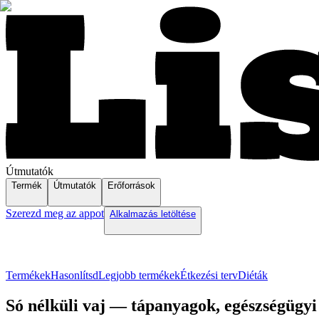
Útmutatók
Termék
Útmutatók
Erőforrások
Szerezd meg az appot
Alkalmazás letöltése
Termékek
Hasonlítsd
Legjobb termékek
Étkezési terv
Diéták
Só nélküli vaj — tápanyagok, egészségügyi 