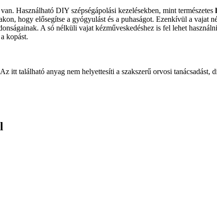
is van. Használható DIY szépségápolási kezelésekben, mint természetes
lábakon, hogy elősegítse a gyógyulást és a puhaságot. Ezenkívül a vaj
donságainak. A só nélküli vajat kézműveskedéshez is fel lehet használni
a kopást.
Az itt található anyag nem helyettesíti a szakszerű orvosi tanácsadást, d
l