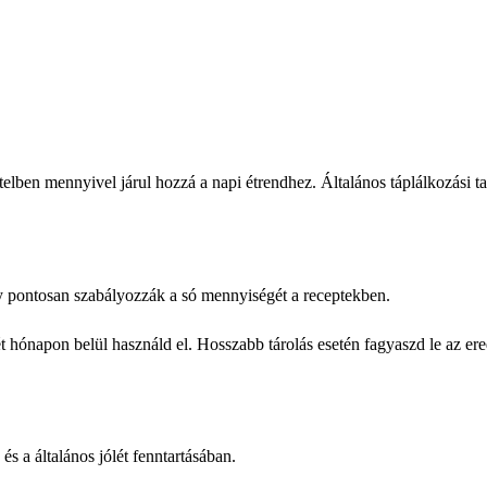
lben mennyivel járul hozzá a napi étrendhez. Általános táplálkozási t
gy pontosan szabályozzák a só mennyiségét a receptekben.
ét hónapon belül használd el. Hosszabb tárolás esetén fagyaszd le az 
és a általános jólét fenntartásában.