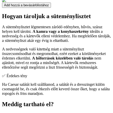
Add hozzá a bevásárlólistához
Hogyan tároljuk a süteménylisztet
A süteménylisztet légmentesen záródó edényben, hűvös, száraz
helyen kell tárolni.
A kamra vagy a konyhaszekrény
ideális a
nedvesség és a kártevők elleni védelemhez. Ha megfelelően tárolják,
a süteményliszt akár egy évig is eltartható.
A nedvességnek való kitettség miatt a süteményliszt
összecsomósodhat és megromolhat, ezért ezeket a körülményeket
érdemes elkerülni.
A hőforrások közelében való tárolás
nem
ajánlott, mivel ez rontja a minőségét. A kártevők rendszeres
ellenőrzése segít megőrizni a liszt frissességét és biztonságát.
✅ Érdekes tény
Ha Caesar salátát kell szállítanod, a salátát és a dresszinget külön
csomagold be, és csak étkezés előtt keverd össze őket, hogy a saláta
ropogós és friss maradjon.
Meddig tartható el?