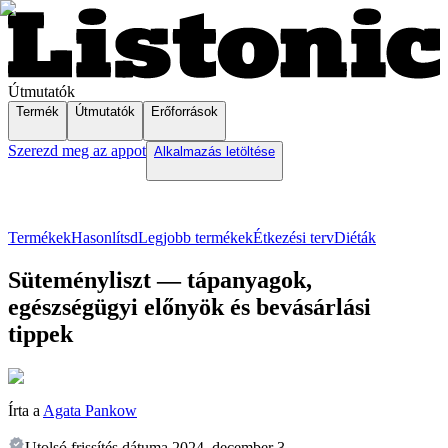
Útmutatók
Termék
Útmutatók
Erőforrások
Szerezd meg az appot
Alkalmazás letöltése
Termékek
Hasonlítsd
Legjobb termékek
Étkezési terv
Diéták
Süteményliszt — tápanyagok,
egészségügyi előnyök és bevásárlási
tippek
Írta a
Agata Pankow
Utolsó frissítés dátuma
2024. december 3.