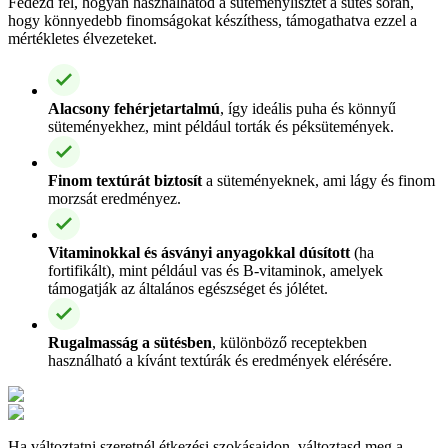
Fedezd fel, hogyan használhatod a süteménylisztet a sütés során,
hogy könnyedebb finomságokat készíthess, támogathatva ezzel a
mértékletes élvezeteket.
Alacsony fehérjetartalmú
, így ideális puha és könnyű
süteményekhez, mint például torták és péksütemények.
Finom textúrát biztosít
a süteményeknek, ami lágy és finom
morzsát eredményez.
Vitaminokkal és ásványi anyagokkal dúsított
(ha
fortifikált), mint például vas és B-vitaminok, amelyek
támogatják az általános egészséget és jólétet.
Rugalmasság a sütésben
, különböző receptekben
használható a kívánt textúrák és eredmények elérésére.
Ha változtatni szeretnél étkezési szokásaidon, változtasd meg a