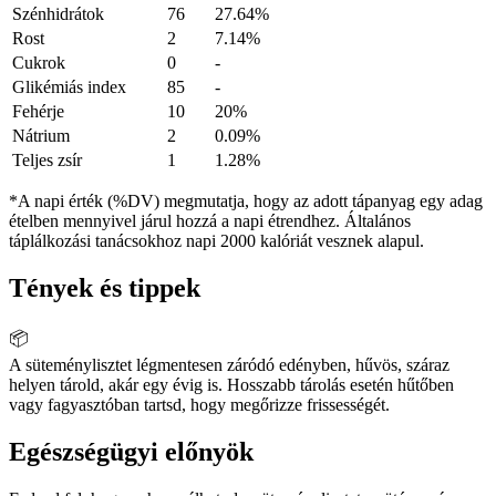
Szénhidrátok
76
27.64%
Rost
2
7.14%
Cukrok
0
-
Glikémiás index
85
-
Fehérje
10
20%
Nátrium
2
0.09%
Teljes zsír
1
1.28%
*A napi érték (%DV) megmutatja, hogy az adott tápanyag egy adag
ételben mennyivel járul hozzá a napi étrendhez. Általános
táplálkozási tanácsokhoz napi 2000 kalóriát vesznek alapul.
Tények és tippek
📦
A süteménylisztet légmentesen záródó edényben, hűvös, száraz
helyen tárold, akár egy évig is. Hosszabb tárolás esetén hűtőben
vagy fagyasztóban tartsd, hogy megőrizze frissességét.
Egészségügyi előnyök