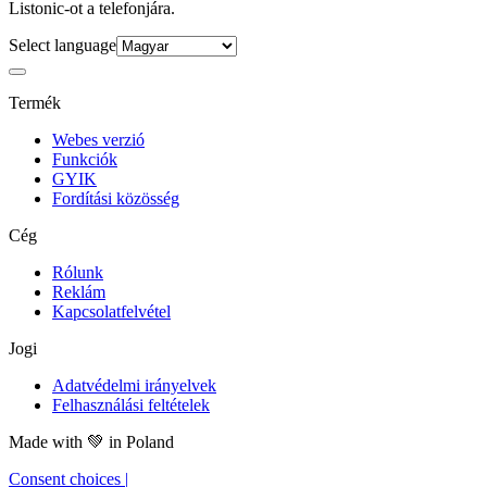
Listonic-ot a telefonjára.
Select language
Termék
Webes verzió
Funkciók
GYIK
Fordítási közösség
Cég
Rólunk
Reklám
Kapcsolatfelvétel
Jogi
Adatvédelmi irányelvek
Felhasználási feltételek
Made with
💚
in Poland
Consent choices
|