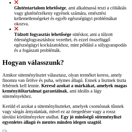
Gluténtartalom lehetősége
, ami alkalmassá teszi a cöliákiás
vagy gluténérzékeny egyének számára, emésztési
kellemetlenségeket és egyéb egészségügyi problémákat
okozva.
Túlzott fogyasztás lehetősége
sütéskor, ami a túlzott
édességfogyasztáshoz vezethet, és ezzel összefüggő
egészségügyi kockázatokhoz, mint például a súlygyarapodás
és a fogászati problémák.
Hogyan válasszunk?
Amikor süteménylisztet választasz, olyan terméket keress, amely
finomra van őrölve és puha, selymes állagú. Ennek a lisztnek tiszta
fehérnek kell lennie.
Keresd azokat a márkákat, amelyek magas
keményítőtartalmat garantálnak
, ami ideális a lágy
süteményekhez.
Kerüld el azokat a süteményliszteket, amelyek csomósnak tűnnek
vagy sárgás árnyalatúak, mivel ez az öregedésre vagy a rossz
tárolási körülményekre utalhat.
Egy jó minőségű süteményliszt
egyenletes állagú és mentes minden idegen szagtól
.