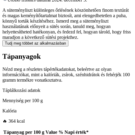
A süteményliszt különleges őrlésének köszönhetően finom textúrát
és magas keményítőtartalmat biztosít, ami elengedhetetlen a puha,
könnyű torták készítéséhez. Ismerd meg a süteményliszt
használatának előnyeit a sütés során, tanuld meg, hogyan
helyettesítheted hatékonyan, és fedezd fel, hogyan tárold, hogy friss
maradjon a következő sütési projekthez.
Tudj meg többet az alkalmazásban
Tápanyagok
Nézd meg a részletes tápértékadatokat, beleértve az olyan
információkat, mint a kalóriák, zsírok, szénhidrátok és fehérjék 100
gramm termékre vonatkoztatva.
Táplálkozási adatok
Mennyiség per
100 g
Kalória
🔥 364 kcal
Tápanyag per
100 g
Value
%
Napi érték
*