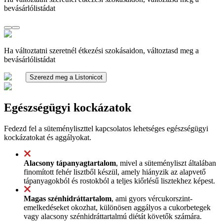
bevásárlólistádat
Ha változtatni szeretnél étkezési szokásaidon, változtasd meg a
bevásárlólistádat
Szerezd meg a Listonicot
Egészségügyi kockázatok
Fedezd fel a süteményliszttel kapcsolatos lehetséges egészségügyi
kockázatokat és aggályokat.
Alacsony tápanyagtartalom
, mivel a süteményliszt általában
finomított fehér lisztből készül, amely hiányzik az alapvető
tápanyagokból és rostokból a teljes kiőrlésű lisztekhez képest.
Magas szénhidráttartalom
, ami gyors vércukorszint-
emelkedéseket okozhat, különösen aggályos a cukorbetegek
vagy alacsony szénhidráttartalmú diétát követők számára.