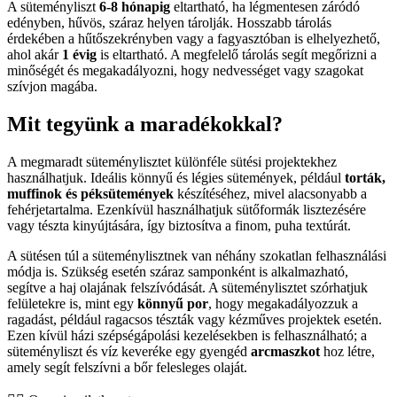
A süteményliszt
6-8 hónapig
eltartható, ha légmentesen záródó
edényben, hűvös, száraz helyen tárolják. Hosszabb tárolás
érdekében a hűtőszekrényben vagy a fagyasztóban is elhelyezhető,
ahol akár
1 évig
is eltartható. A megfelelő tárolás segít megőrizni a
minőségét és megakadályozni, hogy nedvességet vagy szagokat
szívjon magába.
Mit tegyünk a maradékokkal?
A megmaradt süteménylisztet különféle sütési projektekhez
használhatjuk. Ideális könnyű és légies sütemények, például
torták,
muffinok és péksütemények
készítéséhez, mivel alacsonyabb a
fehérjetartalma. Ezenkívül használhatjuk sütőformák lisztezésére
vagy tészta kinyújtására, így biztosítva a finom, puha textúrát.
A sütésen túl a süteménylisztnek van néhány szokatlan felhasználási
módja is. Szükség esetén száraz samponként is alkalmazható,
segítve a haj olajának felszívódását. A süteménylisztet szórhatjuk
felületekre is, mint egy
könnyű por
, hogy megakadályozzuk a
ragadást, például ragacsos tészták vagy kézműves projektek esetén.
Ezen kívül házi szépségápolási kezelésekben is felhasználható; a
süteményliszt és víz keveréke egy gyengéd
arcmaszkot
hoz létre,
amely segít felszívni a bőr felesleges olaját.