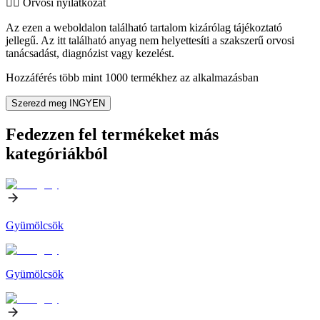
👨‍⚕️️ Orvosi nyilatkozat
Az ezen a weboldalon található tartalom kizárólag tájékoztató
jellegű. Az itt található anyag nem helyettesíti a szakszerű orvosi
tanácsadást, diagnózist vagy kezelést.
Hozzáférés több mint 1000 termékhez az alkalmazásban
Szerezd meg INGYEN
Fedezzen fel termékeket más
kategóriákból
Gyümölcsök
Gyümölcsök