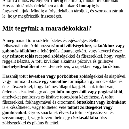
A tofu a hűtőszekrényben
1 hétig
eltartható, miután felbontották.
Hosszabb tárolás érdekében a tofut akár
3 hónapig
is
fagyaszthatjuk. Mindig a folyadékában tároljuk, és szorosan zárjuk
le, hogy megőrizzük frissességét.
Mit tegyünk a maradékokkal?
A megmaradt tofu sokféle ízletes és egészséges ételben
felhasználható. Add hozzá
rántott zöldségekhez, salátákhoz vagy
gabonás tálakhoz
a fehérjedús tápanyagokért, vagy keverd össze
egy
rántott tojás
recepttel zöldségekkel és fűszerekkel, hogy vegán
reggelit készíts. A tofu kiválóan alkalmas pácolva és grillezve
húshelyettesítőként
szendvicsekben, wrapekben vagy tacókban.
Használj tofut
levesben vagy pörköltben
zöldségekkel és alaplével,
vagy turmixold össze egy
smoothie
formájában gyümölcsökkel és
édesítőszerekkel, hogy krémes állagot kapj. Ha sok tofud van,
érdemes készíteni egy adagot
tofu nuggetsből vagy pogácsákból
,
amelyeket panírozva és kisütve ropogósra készíthetsz. A tofut
fűszerekkel, fokhagymával és citrommal
öntetként vagy krémként
is elkészítheted, vagy töltheted vele
töltött zöldségeket vagy
gombócokat
. Gyors snacknek élvezd a tofut szójaszósszal és
szezámmaggal, vagy keverd bele egy
tésztasalátába
friss
zöldségekkel és pikáns öntettel.