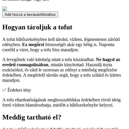
Add hozzá a bevásárlólistához
Hogyan tároljuk a tofut
A tofut hűtőszekrényben kell tárolni, vízben, légmentesen záródó
edényben.
Ez megőrzi
frissességét akár egy hétig is. Naponta
cseréld a vizet, hogy a tofu friss maradjon.
A levegőnek való kitettség miatt a tofu kiszáradhat.
Ne hagyd az
eredeti csomagolásában
, miután kinyitottad. Használj tiszta
eszközöket, és zárd le szorosan az edényt a minőség megőrzése
érdekében. A megfelelő tárolás segít, hogy a tofu szilárd és ízletes
maradjon.
✅ Érdekes tény
A tofu eltarthatóságának meghosszabbítása érdekében rövid ideig
forró vízben blansírozhatja, mielőtt a hűtőszekrénybe helyezi.
Meddig tartható el?