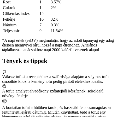
Rost
1
3.57%
Cukrok
1
2%
Glikémiás index
15
-
Fehérje
16
32%
Nátrium
7
0.3%
Teljes zsír
9
11.54%
*A napi érték (%DV) megmutatja, hogy az adott tápanyag egy adag
ételben mennyivel járul hozzá a napi étrendhez. Általános
táplálkozási tanácsokhoz napi 2000 kalóriát vesznek alapul.
Tények és tippek
🛒
Válassz tofu-t a receptekhez a szilárdsága alapján: a selymes tofu
smoothie-khoz, a kemény tofu pedig pirított ételekhez ideális.
😋
A tofut, amelyet alvadékony szójatejből készítenek, sokoldalú
növényi fehérje.
📦
A bontatlan tofut a hűtőben tárold, és használd fel a csomagoláson
feltüntetett lejárati dátumig. Miután kinyitottad, tedd a tofut egy
légmentesen záródó edénybe vízben, és naponta cseréld a vizet.