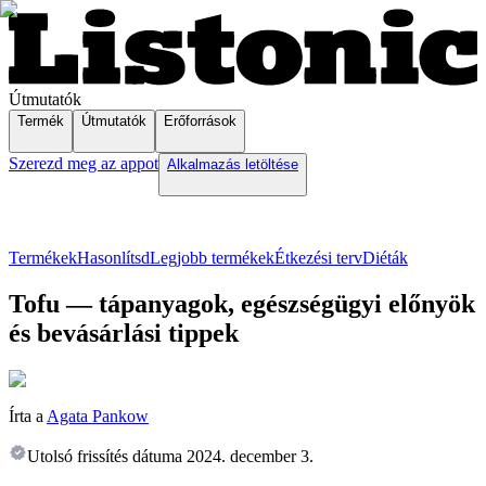
Útmutatók
Termék
Útmutatók
Erőforrások
Szerezd meg az appot
Alkalmazás letöltése
Termékek
Hasonlítsd
Legjobb termékek
Étkezési terv
Diéták
Tofu — tápanyagok, egészségügyi előnyök
és bevásárlási tippek
Írta a
Agata Pankow
Utolsó frissítés dátuma
2024. december 3.