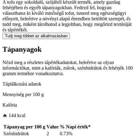
A tofu egy sokoldalú, szójából készült termék, amely gazdag
fehérjében és egyéb tápanyagokban. Fedezd fel, hogyan
választhatsz ki kiváló minőségű tofut, ismerd meg egészségügyi
előnyeit, beleértve a növényi alapú étrendben betöltött szerepét, és
tudd meg, miként tárolhatod a legjobban, hogy megőrizd textúráját
és tápértékét.
Tudj meg többet az alkalmazásban
Tápanyagok
Nézd meg a részletes tápértékadatokat, beleértve az olyan
információkat, mint a kalóriák, zsírok, szénhidrátok és fehérjék 100
gramm termékre vonatkoztatva.
Táplálkozási adatok
Mennyiség per
100 g
Kalória
🔥 144 kcal
Tápanyag per
100 g
Value
%
Napi érték
*
Szénhidrátok
2
0.73%