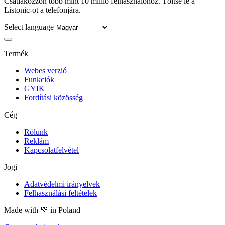
Csatlakozzon több mint 10 millió felhasználóhoz. Töltse le a
Listonic-ot a telefonjára.
Select language
Termék
Webes verzió
Funkciók
GYIK
Fordítási közösség
Cég
Rólunk
Reklám
Kapcsolatfelvétel
Jogi
Adatvédelmi irányelvek
Felhasználási feltételek
Made with
💚
in Poland