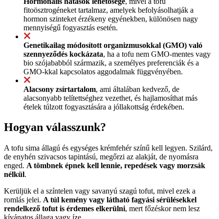
Hormonális hatások lehetősége
, mivel a tofu
fitoösztrogéneket tartalmaz, amelyek befolyásolhatják a
hormon szinteket érzékeny egyénekben, különösen nagy
mennyiségű fogyasztás esetén.
Genetikailag módosított organizmusokkal (GMO) való
szennyeződés kockázata
, ha a tofu nem GMO-mentes vagy
bio szójababból származik, a személyes preferenciák és a
GMO-kkal kapcsolatos aggodalmak függvényében.
Alacsony zsírtartalom
, ami általában kedvező, de
alacsonyabb telítettséghez vezethet, és hajlamosíthat más
ételek túlzott fogyasztására a jóllakottság érdekében.
Hogyan válasszunk?
A tofu sima állagú és egységes krémfehér színű kell legyen. Szilárd,
de enyhén szivacsos tapintású, megőrzi az alakját, de nyomásra
enged.
A tömbnek épnek kell lennie, repedések vagy morzsák
nélkül
.
Kerüljük el a színtelen vagy savanyú szagú tofut, mivel ezek a
romlás jelei.
A túl kemény vagy látható fagyási sérülésekkel
rendelkező tofut is érdemes elkerülni
, mert főzéskor nem lesz
kívánatos állaga vagy íze.