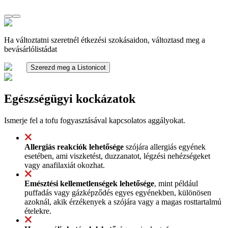
Ha változtatni szeretnél étkezési szokásaidon, változtasd meg a
bevásárlólistádat
Szerezd meg a Listonicot
Egészségügyi kockázatok
Ismerje fel a tofu fogyasztásával kapcsolatos aggályokat.
Allergiás reakciók lehetősége
szójára allergiás egyének
esetében, ami viszketést, duzzanatot, légzési nehézségeket
vagy anafilaxiát okozhat.
Emésztési kellemetlenségek lehetősége
, mint például
puffadás vagy gázképződés egyes egyénekben, különösen
azoknál, akik érzékenyek a szójára vagy a magas rosttartalmú
ételekre.