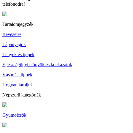
telefonodra!
Tartalomjegyzék
Bevezetés
Tápanyagok
Tények és tippek
Egészségügyi előnyök és kockázatok
Vásárlási tippek
Hogyan tároljuk
Népszerű kategóriák
Gyümölcsök