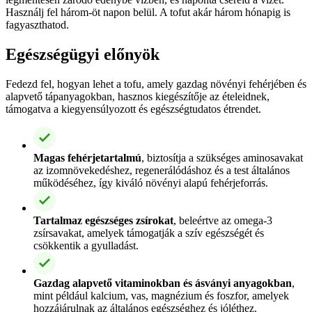
Használj fel három-öt napon belül. A tofut akár három hónapig is
fagyaszthatod.
Egészségügyi előnyök
Fedezd fel, hogyan lehet a tofu, amely gazdag növényi fehérjében és
alapvető tápanyagokban, hasznos kiegészítője az ételeidnek,
támogatva a kiegyensúlyozott és egészségtudatos étrendet.
Magas fehérjetartalmú
, biztosítja a szükséges aminosavakat
az izomnövekedéshez, regenerálódáshoz és a test általános
működéséhez, így kiváló növényi alapú fehérjeforrás.
Tartalmaz egészséges zsírokat
, beleértve az omega-3
zsírsavakat, amelyek támogatják a szív egészségét és
csökkentik a gyulladást.
Gazdag alapvető vitaminokban és ásványi anyagokban
,
mint például kalcium, vas, magnézium és foszfor, amelyek
hozzájárulnak az általános egészséghez és jóléthez.