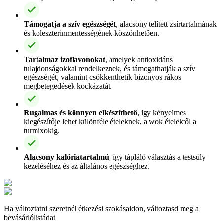
Támogatja a szív egészségét
, alacsony telített zsírtartalmának
és koleszterinmentességének köszönhetően.
Tartalmaz izoflavonokat
, amelyek antioxidáns
tulajdonságokkal rendelkeznek, és támogathatják a szív
egészségét, valamint csökkenthetik bizonyos rákos
megbetegedések kockázatát.
Rugalmas és könnyen elkészíthető
, így kényelmes
kiegészítője lehet különféle ételeknek, a wok ételektől a
turmixokig.
Alacsony kalóriatartalmú
, így tápláló választás a testsúly
kezeléséhez és az általános egészséghez.
Ha változtatni szeretnél étkezési szokásaidon, változtasd meg a
bevásárlólistádat