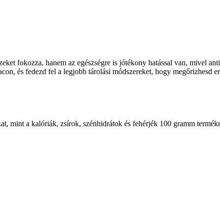
eket fokozza, hanem az egészségre is jótékony hatással van, mivel ant
con, és fedezd fel a legjobb tárolási módszereket, hogy megőrizhesd erő
at, mint a kalóriák, zsírok, szénhidrátok és fehérjék 100 gramm termék