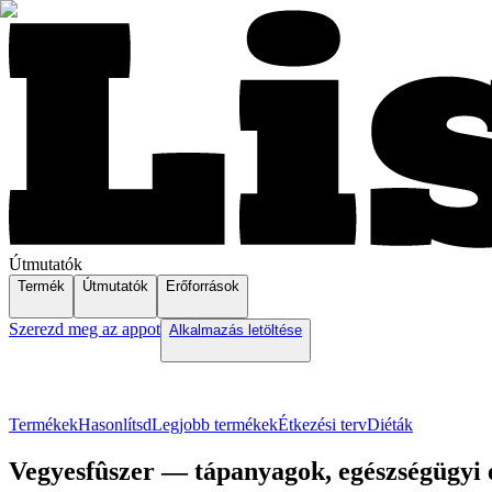
Útmutatók
Termék
Útmutatók
Erőforrások
Szerezd meg az appot
Alkalmazás letöltése
Termékek
Hasonlítsd
Legjobb termékek
Étkezési terv
Diéták
Vegyesfûszer — tápanyagok, egészségügyi e