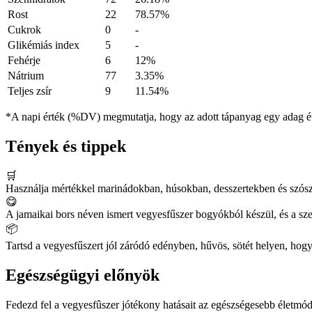
Rost
22
78.57%
Cukrok
0
-
Glikémiás index
5
-
Fehérje
6
12%
Nátrium
77
3.35%
Teljes zsír
9
11.54%
*A napi érték (%DV) megmutatja, hogy az adott tápanyag egy adag éte
Tények és tippek
🛒
Használja mértékkel marinádokban, húsokban, desszertekben és szósz
😋
A jamaikai bors néven ismert vegyesfűszer bogyókból készül, és a sze
📦
Tartsd a vegyesfűszert jól záródó edényben, hűvös, sötét helyen, hog
Egészségügyi előnyök
Fedezd fel a vegyesfûszer jótékony hatásait az egészségesebb életmód