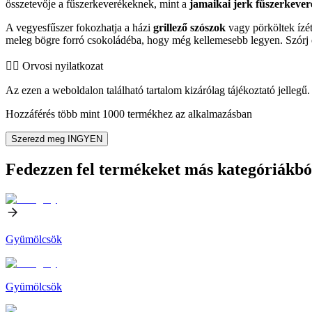
összetevője a fűszerkeverékeknek, mint a
jamaikai jerk fűszerkever
A vegyesfűszer fokozhatja a házi
grillező szószok
vagy pörköltek ízét
meleg bögre forró csokoládéba, hogy még kellemesebb legyen. Szórj 
👨‍⚕️️ Orvosi nyilatkozat
Az ezen a weboldalon található tartalom kizárólag tájékoztató jellegű. 
Hozzáférés több mint 1000 termékhez az alkalmazásban
Szerezd meg INGYEN
Fedezzen fel termékeket más kategóriákbó
Gyümölcsök
Gyümölcsök