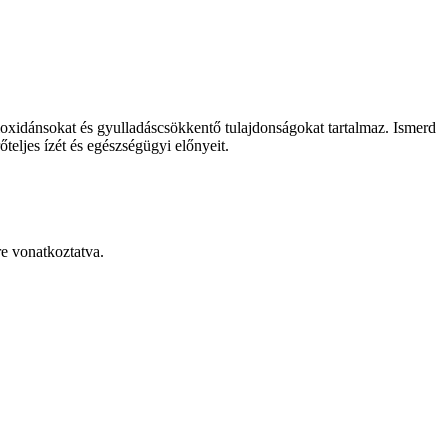
ioxidánsokat és gyulladáscsökkentő tulajdonságokat tartalmaz. Ismerd
teljes ízét és egészségügyi előnyeit.
re vonatkoztatva.