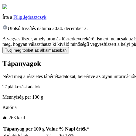
Írta a
Filip Jędraszczyk
Utolsó frissítés dátuma
2024. december 3.
A vegyesfűszer, amely aromás fűszerkeverékéről ismert, nemcsak az íz
meg, hogyan választhatsz ki kiváló minőségű vegyesfűszert a helyi pia
Tudj meg többet az alkalmazásban
Tápanyagok
Nézd meg a részletes tápértékadatokat, beleértve az olyan információk
Táplálkozási adatok
Mennyiség per
100 g
Kalória
🔥 263 kcal
Tápanyag per
100 g
Value
%
Napi érték
*
Szénhidrátok
72
26.18%