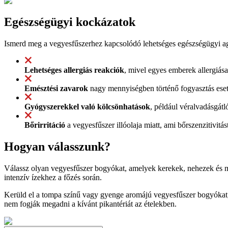
Egészségügyi kockázatok
Ismerd meg a vegyesfűszerhez kapcsolódó lehetséges egészségügyi ag
Lehetséges allergiás reakciók
, mivel egyes emberek allergiása
Emésztési zavarok
nagy mennyiségben történő fogyasztás eset
Gyógyszerekkel való kölcsönhatások
, például véralvadásgátl
Bőrirritáció
a vegyesfűszer illóolaja miatt, ami bőrszenzitivit
Hogyan válasszunk?
Válassz olyan vegyesfűszer bogyókat, amelyek kerekek, nehezek és m
intenzív ízekhez a főzés során.
Kerüld el a tompa színű vagy gyenge aromájú vegyesfűszer bogyókat, 
nem fogják megadni a kívánt pikantériát az ételekben.