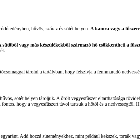
ródó edényben, hűvös, száraz és sötét helyen.
A kamra vagy a fűszere
A sütőből vagy más készülékekből származó hő csökkentheti a fűsz
ét.
ócsomaggal tárolni a tartályban, hogy felszívja a fennmaradó nedvessé
űvös, sötét helyen tároljuk. A őrölt vegyesfûszer eltarthatósága rövide
ontos, hogy a vegyesfûszert távol tartsuk a hőtől és a nedvességtől. Ha
 egyaránt. Add hozzá süteményekhez, mint például kekszek, torták vag