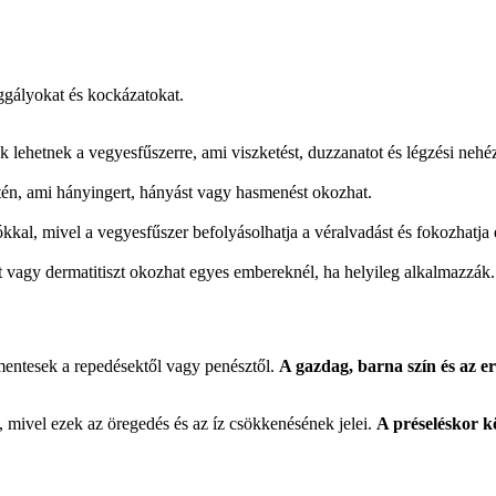
gályokat és kockázatokat.
k lehetnek a vegyesfűszerre, ami viszketést, duzzanatot és légzési neh
én, ami hányingert, hányást vagy hasmenést okozhat.
ókkal, mivel a vegyesfűszer befolyásolhatja a véralvadást és fokozhatja
ást vagy dermatitiszt okozhat egyes embereknél, ha helyileg alkalmazzák.
entesek a repedésektől vagy penésztől.
A gazdag, barna szín és az erős,
mivel ezek az öregedés és az íz csökkenésének jelei.
A préseléskor k