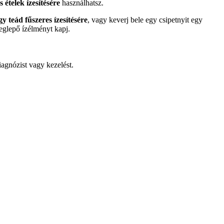
 ételek ízesítésére
használhatsz.
y teád fűszeres ízesítésére
, vagy keverj bele egy csipetnyit egy
eglepő ízélményt kapj.
iagnózist vagy kezelést.