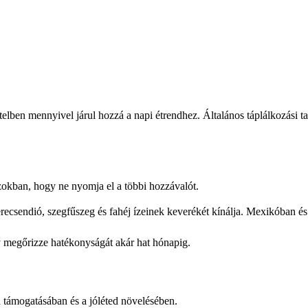
lben mennyivel járul hozzá a napi étrendhez. Általános táplálkozási t
okban, hogy ne nyomja el a többi hozzávalót.
recsendió, szegfűszeg és fahéj ízeinek keverékét kínálja. Mexikóban és
y megőrizze hatékonyságát akár hat hónapig.
 támogatásában és a jóléted növelésében.