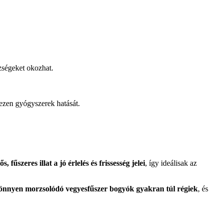
ézségeket okozhat.
 ezen gyógyszerek hatását.
 fűszeres illat a jó érlelés és frissesség jelei
, így ideálisak az
önnyen morzsolódó vegyesfűszer bogyók gyakran túl régiek
, és