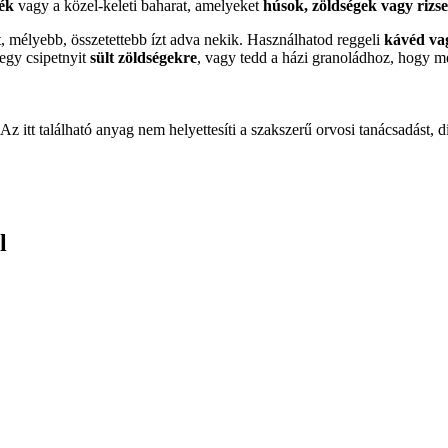
ék
vagy a közel-keleti baharat, amelyeket
húsok, zöldségek vagy rizses
, mélyebb, összetettebb ízt adva nekik. Használhatod reggeli
kávéd vag
egy csipetnyit
sült zöldségekre
, vagy tedd a házi granoládhoz, hogy m
Az itt található anyag nem helyettesíti a szakszerű orvosi tanácsadást, d
l