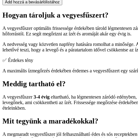
Add hozzá a bevásárlólistához
Hogyan tároljuk a vegyesfűszert?
A vegyesfűszer optimális frissessége érdekében tárold légmentesen zá
hőforrástól. Ez segít megőrizni az ízét és aromáját akár egy évig is.
A nedvesség vagy közvetlen napfény hatására romolhat a minősége.
lehetővé teszi, hogy a levegő és a páratartalom idővel csökkentse az íz
✅ Érdekes tény
A maximális ízmegőrzés érdekében érdemes a vegyesfűszert egy szárít
Meddig tartható el?
A vegyesfûszer
3-4 évig
eltartható, ha légmentesen záródó edényben, h
levegőnek, ami csökkentheti az ízét. Frissessége megőrzése érdekében f
ételeinkben.
Mit tegyünk a maradékokkal?
A megmaradt vegyesfűszer jól felhasználható édes és sós receptekben