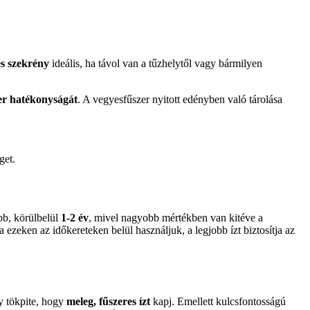
s szekrény
ideális, ha távol van a tűzhelytől vagy bármilyen
er hatékonyságát
. A vegyesfűszer nyitott edényben való tárolása
get.
bb, körülbelül
1-2 év
, mivel nagyobb mértékben van kitéve a
 ezeken az időkereteken belül használjuk, a legjobb ízt biztosítja az
y tökpite, hogy
meleg, fűszeres ízt
kapj. Emellett kulcsfontosságú