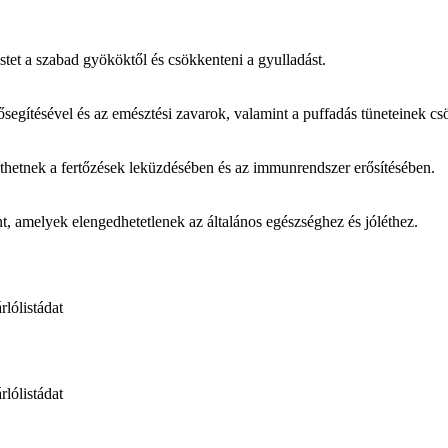
stet a szabad gyököktől és csökkenteni a gyulladást.
segítésével és az emésztési zavarok, valamint a puffadás tüneteinek cs
íthetnek a fertőzések leküzdésében és az immunrendszer erősítésében.
nt, amelyek elengedhetetlenek az általános egészséghez és jóléthez.
rlólistádat
rlólistádat