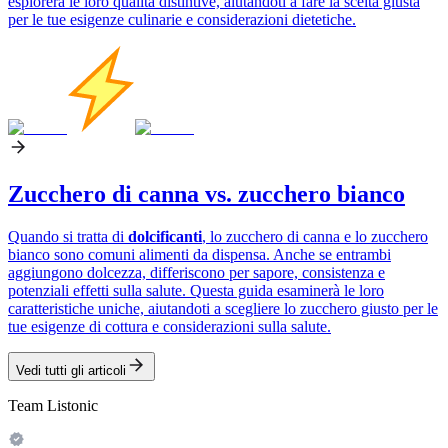
esplorerà le loro qualità distintive, aiutandoti a fare la scelta giusta
per le tue esigenze culinarie e considerazioni dietetiche.
Zucchero di canna vs. zucchero bianco
Quando si tratta di
dolcificanti
, lo zucchero di canna e lo zucchero
bianco sono comuni alimenti da dispensa. Anche se entrambi
aggiungono dolcezza, differiscono per sapore, consistenza e
potenziali effetti sulla salute. Questa guida esaminerà le loro
caratteristiche uniche, aiutandoti a scegliere lo zucchero giusto per le
tue esigenze di cottura e considerazioni sulla salute.
Vedi tutti gli articoli
Team Listonic