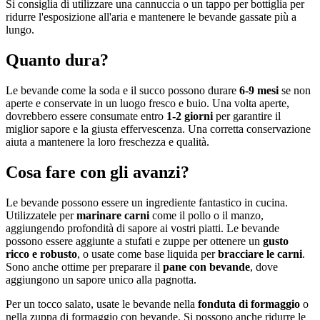
Si consiglia di utilizzare una cannuccia o un tappo per bottiglia per
ridurre l'esposizione all'aria e mantenere le bevande gassate più a
lungo.
Quanto dura?
Le bevande come la soda e il succo possono durare
6-9 mesi
se non
aperte e conservate in un luogo fresco e buio. Una volta aperte,
dovrebbero essere consumate entro
1-2 giorni
per garantire il
miglior sapore e la giusta effervescenza. Una corretta conservazione
aiuta a mantenere la loro freschezza e qualità.
Cosa fare con gli avanzi?
Le bevande possono essere un ingrediente fantastico in cucina.
Utilizzatele per
marinare carni
come il pollo o il manzo,
aggiungendo profondità di sapore ai vostri piatti. Le bevande
possono essere aggiunte a stufati e zuppe per ottenere un
gusto
ricco e robusto
, o usate come base liquida per
bracciare le carni
.
Sono anche ottime per preparare il
pane con bevande
, dove
aggiungono un sapore unico alla pagnotta.
Per un tocco salato, usate le bevande nella
fonduta di formaggio
o
nella zuppa di formaggio con bevande. Si possono anche ridurre le