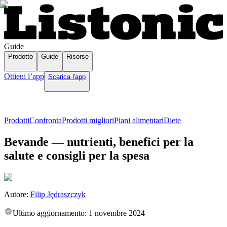
Guide
Prodotto
Guide
Risorse
Ottieni l’app
Scarica l'app
Prodotti
Confronta
Prodotti migliori
Piani alimentari
Diete
Bevande — nutrienti, benefici per la
salute e consigli per la spesa
Autore:
Filip Jędraszczyk
Ultimo aggiornamento:
1 novembre 2024