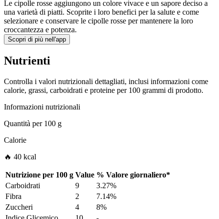
Le cipolle rosse aggiungono un colore vivace e un sapore deciso a
una varietà di piatti. Scoprite i loro benefici per la salute e come
selezionare e conservare le cipolle rosse per mantenere la loro
croccantezza e potenza.
Scopri di più nell'app
Nutrienti
Controlla i valori nutrizionali dettagliati, inclusi informazioni come
calorie, grassi, carboidrati e proteine per 100 grammi di prodotto.
Informazioni nutrizionali
Quantità per
100 g
Calorie
🔥 40 kcal
Nutrizione per
100 g
Value
%
Valore giornaliero
*
Carboidrati
9
3.27%
Fibra
2
7.14%
Zuccheri
4
8%
Indice Glicemico
10
-