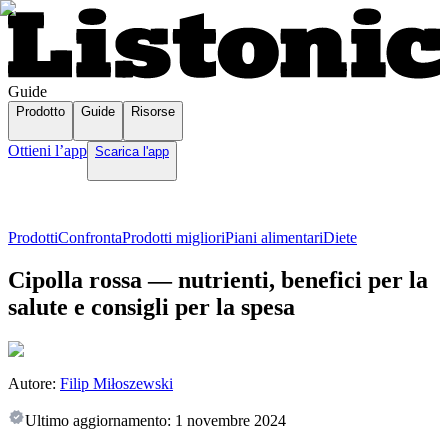
Guide
Prodotto
Guide
Risorse
Ottieni l’app
Scarica l'app
Prodotti
Confronta
Prodotti migliori
Piani alimentari
Diete
Cipolla rossa — nutrienti, benefici per la
salute e consigli per la spesa
Autore:
Filip Miłoszewski
Ultimo aggiornamento:
1 novembre 2024