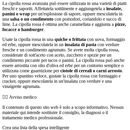
La cipolla rossa avanzata può essere utilizzata in una varietà di piatti
freschi e saporiti. Affettatela sottilmente e aggiungetela a
insalate,
panini o wrap
per un'esplosione di sapore, oppure mescolatela in
una
salsa o un condimento
con pomodori, coriandolo e succo di
lime. La cipolla rossa è ottima anche caramellata e aggiunta a
pizze,
focacce o hamburger
.
Usate la cipolla rossa in una
quiche o frittata
con uova, formaggio
ed erbe, oppure mescolatela in un
insalata di pasta
con verdure
fresche e un condimento agrumato. Se avete molta cipolla rossa,
considerate di sott'aceto con aceto, zucchero e spezie per un
condimento piccante per tacos o panini. La cipolla rossa può anche
essere arrostita con olio d'oliva ed erbe per un contorno semplice o
utilizzata come guarnizione per
ciotole di cereali o carni arrosto
.
Per uno spuntino veloce, gustate la cipolla rossa con formaggio e
cracker, oppure mescolatela in un'insalata con verdure e una
vinaigrette agrumata.
👨‍⚕️️ Avviso medico
Il contenuto di questo sito web è solo a scopo informativo. Nessun
materiale qui intende sostituire il consiglio, la diagnosi o il
trattamento medico professionale.
Crea una lista della spesa intelligente