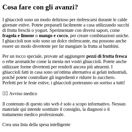
Cosa fare con gli avanzi?
I ghiaccioli sono un modo delizioso per rinfrescarsi durante le calde
giornate estive. Potete prepararli facilmente a casa utilizzando succhi
di frutta freschi o yogurt. Sperimentate con diversi sapori, come
fragola e limone
o
mango e cocco
, per creare combinazioni uniche.
I ghiaccioli non solo sono un dolce rinfrescante, ma possono anche
essere un modo divertente per far mangiare la frutta ai bambini.
Per un tocco speciale, provate ad aggiungere
pezzi di frutta fresca
o erbe aromatiche come la menta nei vostri ghiaccioli. Potete anche
utilizzare forme divertenti per renderli ancora più attraenti. I
ghiaccioli fatti in casa sono un'ottima alternativa ai gelati industriali,
poiché potete controllare gli ingredienti e ridurre lo zucchero.
Perfetti per le feste estive, i ghiaccioli porteranno un sorriso a tutti!
👨‍⚕️️ Avviso medico
Il contenuto di questo sito web è solo a scopo informativo. Nessun
materiale qui intende sostituire il consiglio, la diagnosi o il
trattamento medico professionale.
Crea una lista della spesa intelligente