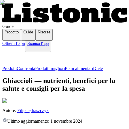
Guide
Prodotto
Guide
Risorse
Ottieni l’app
Scarica l'app
Prodotti
Confronta
Prodotti migliori
Piani alimentari
Diete
Ghiaccioli — nutrienti, benefici per la
salute e consigli per la spesa
Autore:
Filip Jędraszczyk
Ultimo aggiornamento:
1 novembre 2024