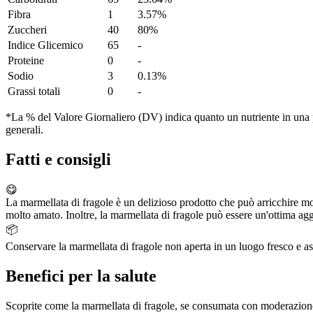
Fibra
1
3.57%
Zuccheri
40
80%
Indice Glicemico
65
-
Proteine
0
-
Sodio
3
0.13%
Grassi totali
0
-
*La % del Valore Giornaliero (DV) indica quanto un nutriente in una po
generali.
Fatti e consigli
😋
La marmellata di fragole è un delizioso prodotto che può arricchire mol
molto amato. Inoltre, la marmellata di fragole può essere un'ottima agg
📦
Conservare la marmellata di fragole non aperta in un luogo fresco e asc
Benefici per la salute
Scoprite come la marmellata di fragole, se consumata con moderazione, 