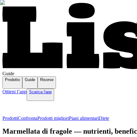
Guide
Prodotto
Guide
Risorse
Ottieni l’app
Scarica l'app
Prodotti
Confronta
Prodotti migliori
Piani alimentari
Diete
Marmellata di fragole — nutrienti, benefici 