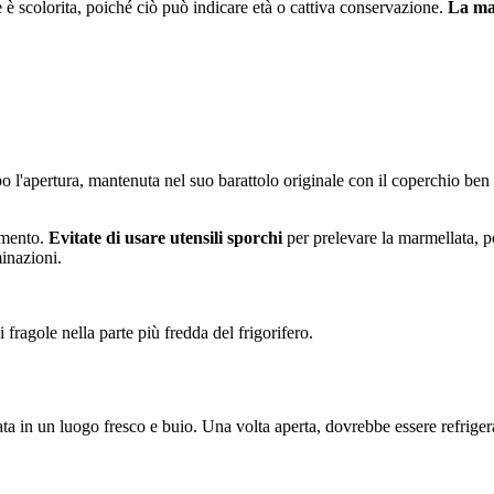
e è scolorita, poiché ciò può indicare età o cattiva conservazione.
La mar
o l'apertura, mantenuta nel suo barattolo originale con il coperchio ben
amento.
Evitate di usare utensili sporchi
per prelevare la marmellata, p
minazioni.
 fragole nella parte più fredda del frigorifero.
ta in un luogo fresco e buio. Una volta aperta, dovrebbe essere refrige