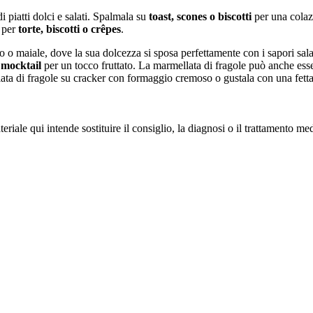
i piatti dolci e salati. Spalmala su
toast, scones o biscotti
per una colaz
o per
torte, biscotti o crêpes
.
 o maiale, dove la sua dolcezza si sposa perfettamente con i sapori sala
 mocktail
per un tocco fruttato. La marmellata di fragole può anche es
ata di fragole su cracker con formaggio cremoso o gustala con una fett
iale qui intende sostituire il consiglio, la diagnosi o il trattamento me