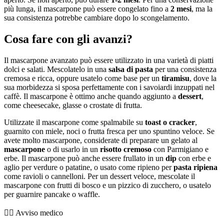
più lunga, il mascarpone può essere congelato fino a
2 mesi
, ma la
sua consistenza potrebbe cambiare dopo lo scongelamento.
Cosa fare con gli avanzi?
Il mascarpone avanzato può essere utilizzato in una varietà di piatti
dolci e salati. Mescolatelo in una
salsa di pasta
per una consistenza
cremosa e ricca, oppure usatelo come base per un
tiramisu
, dove la
sua morbidezza si sposa perfettamente con i savoiardi inzuppati nel
caffè. Il mascarpone è ottimo anche quando aggiunto a
dessert
,
come cheesecake, glasse o crostate di frutta.
Utilizzate il mascarpone come spalmabile su
toast o cracker
,
guarnito con miele, noci o frutta fresca per uno spuntino veloce. Se
avete molto mascarpone, considerate di preparare un gelato al
mascarpone
o di usarlo in un
risotto cremoso
con Parmigiano e
erbe. Il mascarpone può anche essere frullato in un
dip
con erbe e
aglio per verdure o patatine, o usato come ripieno per
pasta ripiena
come ravioli o cannelloni. Per un dessert veloce, mescolate il
mascarpone con frutti di bosco e un pizzico di zucchero, o usatelo
per guarnire pancake o waffle.
👨‍⚕️️ Avviso medico