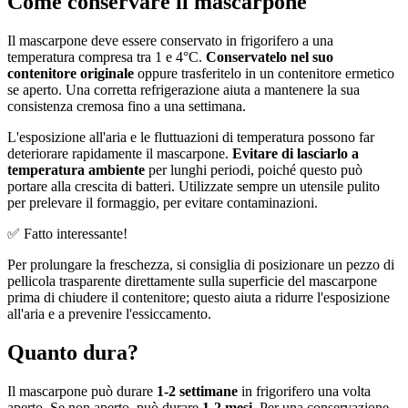
Come conservare il mascarpone
Il mascarpone deve essere conservato in frigorifero a una
temperatura compresa tra 1 e 4°C.
Conservatelo nel suo
contenitore originale
oppure trasferitelo in un contenitore ermetico
se aperto. Una corretta refrigerazione aiuta a mantenere la sua
consistenza cremosa fino a una settimana.
L'esposizione all'aria e le fluttuazioni di temperatura possono far
deteriorare rapidamente il mascarpone.
Evitare di lasciarlo a
temperatura ambiente
per lunghi periodi, poiché questo può
portare alla crescita di batteri. Utilizzate sempre un utensile pulito
per prelevare il formaggio, per evitare contaminazioni.
✅ Fatto interessante!
Per prolungare la freschezza, si consiglia di posizionare un pezzo di
pellicola trasparente direttamente sulla superficie del mascarpone
prima di chiudere il contenitore; questo aiuta a ridurre l'esposizione
all'aria e a prevenire l'essiccamento.
Quanto dura?
Il mascarpone può durare
1-2 settimane
in frigorifero una volta
aperto. Se non aperto, può durare
1-2 mesi
. Per una conservazione