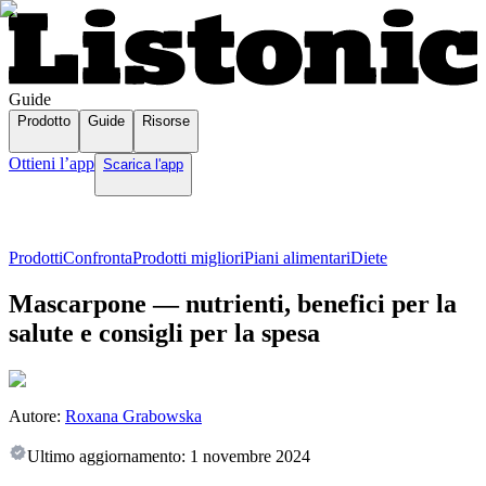
Guide
Prodotto
Guide
Risorse
Ottieni l’app
Scarica l'app
Prodotti
Confronta
Prodotti migliori
Piani alimentari
Diete
Mascarpone — nutrienti, benefici per la
salute e consigli per la spesa
Autore:
Roxana Grabowska
Ultimo aggiornamento:
1 novembre 2024