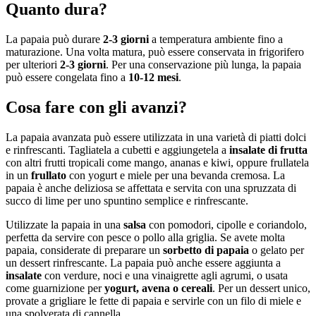
Quanto dura?
La papaia può durare
2-3 giorni
a temperatura ambiente fino a
maturazione. Una volta matura, può essere conservata in frigorifero
per ulteriori
2-3 giorni
. Per una conservazione più lunga, la papaia
può essere congelata fino a
10-12 mesi
.
Cosa fare con gli avanzi?
La papaia avanzata può essere utilizzata in una varietà di piatti dolci
e rinfrescanti. Tagliatela a cubetti e aggiungetela a
insalate di frutta
con altri frutti tropicali come mango, ananas e kiwi, oppure frullatela
in un
frullato
con yogurt e miele per una bevanda cremosa. La
papaia è anche deliziosa se affettata e servita con una spruzzata di
succo di lime per uno spuntino semplice e rinfrescante.
Utilizzate la papaia in una
salsa
con pomodori, cipolle e coriandolo,
perfetta da servire con pesce o pollo alla griglia. Se avete molta
papaia, considerate di preparare un
sorbetto di papaia
o gelato per
un dessert rinfrescante. La papaia può anche essere aggiunta a
insalate
con verdure, noci e una vinaigrette agli agrumi, o usata
come guarnizione per
yogurt, avena o cereali
. Per un dessert unico,
provate a grigliare le fette di papaia e servirle con un filo di miele e
una spolverata di cannella.