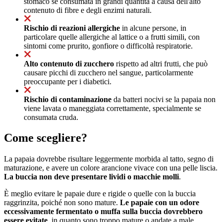
stomaco se consumata in grandi quantità a causa dell'alto
contenuto di fibre e degli enzimi naturali.
Rischio di reazioni allergiche
in alcune persone, in
particolare quelle allergiche al lattice o a frutti simili, con
sintomi come prurito, gonfiore o difficoltà respiratorie.
Alto contenuto di zucchero
rispetto ad altri frutti, che può
causare picchi di zucchero nel sangue, particolarmente
preoccupante per i diabetici.
Rischio di contaminazione
da batteri nocivi se la papaia non
viene lavata o maneggiata correttamente, specialmente se
consumata cruda.
Come scegliere?
La papaia dovrebbe risultare leggermente morbida al tatto, segno di
maturazione, e avere un colore arancione vivace con una pelle liscia.
La buccia non deve presentare lividi o macchie molli
.
È meglio evitare le papaie dure e rigide o quelle con la buccia
raggrinzita, poiché non sono mature.
Le papaie con un odore
eccessivamente fermentato o muffa sulla buccia dovrebbero
essere evitate
, in quanto sono troppo mature o andate a male.