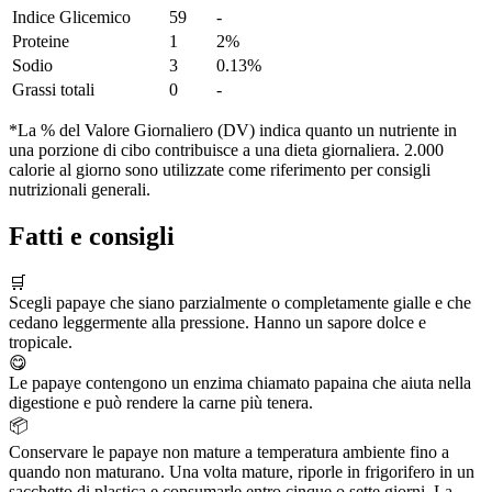
Indice Glicemico
59
-
Proteine
1
2%
Sodio
3
0.13%
Grassi totali
0
-
*La % del Valore Giornaliero (DV) indica quanto un nutriente in
una porzione di cibo contribuisce a una dieta giornaliera. 2.000
calorie al giorno sono utilizzate come riferimento per consigli
nutrizionali generali.
Fatti e consigli
🛒
Scegli papaye che siano parzialmente o completamente gialle e che
cedano leggermente alla pressione. Hanno un sapore dolce e
tropicale.
😋
Le papaye contengono un enzima chiamato papaina che aiuta nella
digestione e può rendere la carne più tenera.
📦
Conservare le papaye non mature a temperatura ambiente fino a
quando non maturano. Una volta mature, riporle in frigorifero in un
sacchetto di plastica e consumarle entro cinque o sette giorni. La