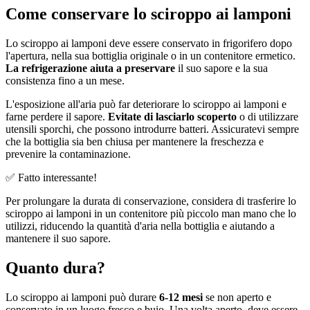
Come conservare lo sciroppo ai lamponi
Lo sciroppo ai lamponi deve essere conservato in frigorifero dopo
l'apertura, nella sua bottiglia originale o in un contenitore ermetico.
La refrigerazione aiuta a preservare
il suo sapore e la sua
consistenza fino a un mese.
L'esposizione all'aria può far deteriorare lo sciroppo ai lamponi e
farne perdere il sapore.
Evitate di lasciarlo scoperto
o di utilizzare
utensili sporchi, che possono introdurre batteri. Assicuratevi sempre
che la bottiglia sia ben chiusa per mantenere la freschezza e
prevenire la contaminazione.
✅ Fatto interessante!
Per prolungare la durata di conservazione, considera di trasferire lo
sciroppo ai lamponi in un contenitore più piccolo man mano che lo
utilizzi, riducendo la quantità d'aria nella bottiglia e aiutando a
mantenere il suo sapore.
Quanto dura?
Lo sciroppo ai lamponi può durare
6-12 mesi
se non aperto e
conservato in un luogo fresco e buio. Una volta aperto, deve essere