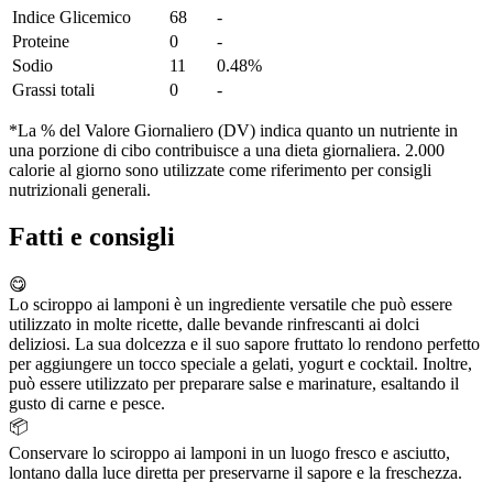
Indice Glicemico
68
-
Proteine
0
-
Sodio
11
0.48%
Grassi totali
0
-
*La % del Valore Giornaliero (DV) indica quanto un nutriente in
una porzione di cibo contribuisce a una dieta giornaliera. 2.000
calorie al giorno sono utilizzate come riferimento per consigli
nutrizionali generali.
Fatti e consigli
😋
Lo sciroppo ai lamponi è un ingrediente versatile che può essere
utilizzato in molte ricette, dalle bevande rinfrescanti ai dolci
deliziosi. La sua dolcezza e il suo sapore fruttato lo rendono perfetto
per aggiungere un tocco speciale a gelati, yogurt e cocktail. Inoltre,
può essere utilizzato per preparare salse e marinature, esaltando il
gusto di carne e pesce.
📦
Conservare lo sciroppo ai lamponi in un luogo fresco e asciutto,
lontano dalla luce diretta per preservarne il sapore e la freschezza.