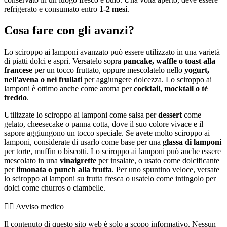
refrigerato e consumato entro
1-2 mesi
.
Cosa fare con gli avanzi?
Lo sciroppo ai lamponi avanzato può essere utilizzato in una varietà
di piatti dolci e aspri. Versatelo sopra
pancake, waffle o toast alla
francese
per un tocco fruttato, oppure mescolatelo nello
yogurt,
nell'avena o nei frullati
per aggiungere dolcezza. Lo sciroppo ai
lamponi è ottimo anche come aroma per
cocktail, mocktail o tè
freddo
.
Utilizzate lo sciroppo ai lamponi come salsa per
dessert
come
gelato, cheesecake o panna cotta, dove il suo colore vivace e il
sapore aggiungono un tocco speciale. Se avete molto sciroppo ai
lamponi, considerate di usarlo come base per una
glassa di lamponi
per torte, muffin o biscotti. Lo sciroppo ai lamponi può anche essere
mescolato in una
vinaigrette
per insalate, o usato come dolcificante
per
limonata o punch alla frutta
. Per uno spuntino veloce, versate
lo sciroppo ai lamponi su frutta fresca o usatelo come intingolo per
dolci come churros o ciambelle.
👨‍⚕️️ Avviso medico
Il contenuto di questo sito web è solo a scopo informativo. Nessun