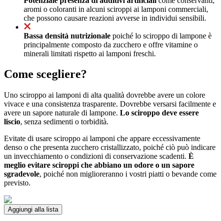
Potenziale presenza di additivi artificiali
come conservanti,
aromi o coloranti in alcuni sciroppi ai lamponi commerciali,
che possono causare reazioni avverse in individui sensibili.
Bassa densità nutrizionale
poiché lo sciroppo di lampone è
principalmente composto da zucchero e offre vitamine o
minerali limitati rispetto ai lamponi freschi.
Come scegliere?
Uno sciroppo ai lamponi di alta qualità dovrebbe avere un colore
vivace e una consistenza trasparente. Dovrebbe versarsi facilmente e
avere un sapore naturale di lampone.
Lo sciroppo deve essere
liscio
, senza sedimenti o torbidità.
Evitate di usare sciroppo ai lamponi che appare eccessivamente
denso o che presenta zucchero cristallizzato, poiché ciò può indicare
un invecchiamento o condizioni di conservazione scadenti.
È
meglio evitare sciroppi che abbiano un odore o un sapore
sgradevole
, poiché non miglioreranno i vostri piatti o bevande come
previsto.
Aggiungi alla lista