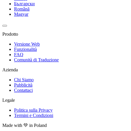
Български
Română
Magyar
Prodotto
Versione Web
Funzionalità
FAQ
Comunità di Traduzione
Azienda
Chi Siamo
Pubblicità
Contattaci
Legale
Politica sulla Privacy
Termini e Condizioni
Made with
💚
in Poland