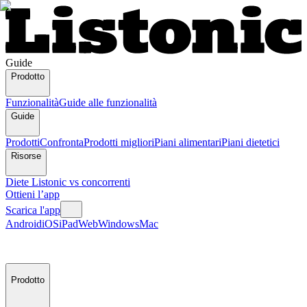
Guide
Prodotto
Funzionalità
Guide alle funzionalità
Guide
Prodotti
Confronta
Prodotti migliori
Piani alimentari
Piani dietetici
Risorse
Diete
Listonic vs concorrenti
Ottieni l’app
Scarica l'app
Android
iOS
iPad
Web
Windows
Mac
Prodotto