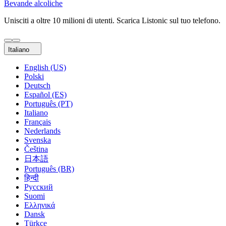
Bevande alcoliche
Unisciti a oltre 10 milioni di utenti. Scarica Listonic sul tuo telefono.
Italiano
English (US)
Polski
Deutsch
Español (ES)
Português (PT)
Italiano
Français
Nederlands
Svenska
Čeština
日本語
Português (BR)
हिन्दी
Русский
Suomi
Ελληνικά
Dansk
Türkçe