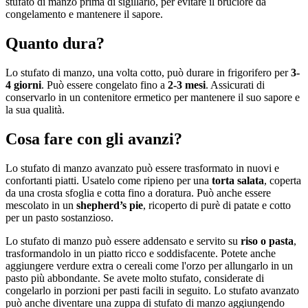
stufato di manzo prima di sigillarlo, per evitare il bruciore da
congelamento e mantenere il sapore.
Quanto dura?
Lo stufato di manzo, una volta cotto, può durare in frigorifero per
3-
4 giorni
. Può essere congelato fino a
2-3 mesi
. Assicurati di
conservarlo in un contenitore ermetico per mantenere il suo sapore e
la sua qualità.
Cosa fare con gli avanzi?
Lo stufato di manzo avanzato può essere trasformato in nuovi e
confortanti piatti. Usatelo come ripieno per una
torta salata
, coperta
da una crosta sfoglia e cotta fino a doratura. Può anche essere
mescolato in un
shepherd’s pie
, ricoperto di purè di patate e cotto
per un pasto sostanzioso.
Lo stufato di manzo può essere addensato e servito su
riso o pasta
,
trasformandolo in un piatto ricco e soddisfacente. Potete anche
aggiungere verdure extra o cereali come l'orzo per allungarlo in un
pasto più abbondante. Se avete molto stufato, considerate di
congelarlo in porzioni per pasti facili in seguito. Lo stufato avanzato
può anche diventare una zuppa di stufato di manzo aggiungendo