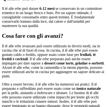
Il tè alle erbe può durare
6-12 mesi
se conservato in un contenitore
ermetico in un luogo fresco e buio. Per un sapore ottimale, è
consigliabile consumarlo entro questi termini. È fondamentale
conservarlo lontano dalla luce, dal calore e dall'umidità per
mantenere la sua qualità.
Cosa fare con gli avanzi?
Il tè alle erbe avanzato può essere utilizzato in diversi modi, sia in
cucina che al di fuori di essa. In cucina, il tè alle erbe può essere
gustato caldo o freddo, oppure usato come base per
frullati, tè
freddi e cocktail
. Il tè alle erbe preparato può anche essere
impiegato per dare sapore a
dessert come torte, gelatine o sorbetti
.
Alcuni tè alle erbe, come la camomilla o la menta piperita, possono
essere utilizzati anche in cucina per aggiungere un sapore delicato ai
piatti.
Oltre a essere bevuto, il tè alle erbe ha numerosi usi pratici. Il tè
preparato e raffreddato può essere usato come un
tonico naturale
per la pelle, aiutando a rinfrescare e idratare. Le bustine di tè alle
erbe possono essere utilizzate come impacchi per lenire gli occhi
stanchi o le irritazioni cutanee minori. Inoltre, il tè alle erbe può
essere impiegato in un bagno rilassante, dove le proprietà naturali