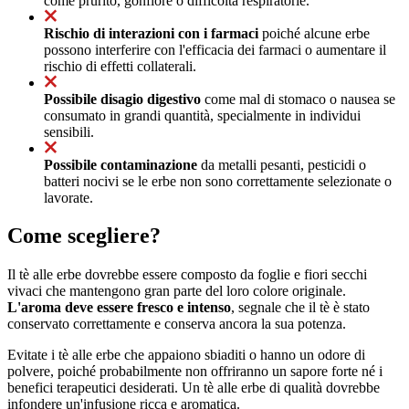
come prurito, gonfiore o difficoltà respiratorie.
Rischio di interazioni con i farmaci
poiché alcune erbe
possono interferire con l'efficacia dei farmaci o aumentare il
rischio di effetti collaterali.
Possibile disagio digestivo
come mal di stomaco o nausea se
consumato in grandi quantità, specialmente in individui
sensibili.
Possibile contaminazione
da metalli pesanti, pesticidi o
batteri nocivi se le erbe non sono correttamente selezionate o
lavorate.
Come scegliere?
Il tè alle erbe dovrebbe essere composto da foglie e fiori secchi
vivaci che mantengono gran parte del loro colore originale.
L'aroma deve essere fresco e intenso
, segnale che il tè è stato
conservato correttamente e conserva ancora la sua potenza.
Evitate i tè alle erbe che appaiono sbiaditi o hanno un odore di
polvere, poiché probabilmente non offriranno un sapore forte né i
benefici terapeutici desiderati. Un tè alle erbe di qualità dovrebbe
infondere un'infusione ricca e aromatica.