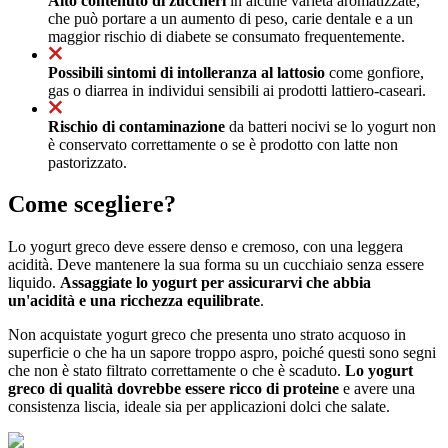
Alto contenuto di zuccheri
in alcune varietà aromatizzate,
che può portare a un aumento di peso, carie dentale e a un
maggior rischio di diabete se consumato frequentemente.
Possibili sintomi di intolleranza al lattosio
come gonfiore,
gas o diarrea in individui sensibili ai prodotti lattiero-caseari.
Rischio di contaminazione
da batteri nocivi se lo yogurt non
è conservato correttamente o se è prodotto con latte non
pastorizzato.
Come scegliere?
Lo yogurt greco deve essere denso e cremoso, con una leggera
acidità. Deve mantenere la sua forma su un cucchiaio senza essere
liquido.
Assaggiate lo yogurt per assicurarvi che abbia
un'acidità e una ricchezza equilibrate
.
Non acquistate yogurt greco che presenta uno strato acquoso in
superficie o che ha un sapore troppo aspro, poiché questi sono segni
che non è stato filtrato correttamente o che è scaduto.
Lo yogurt
greco di qualità dovrebbe essere ricco di proteine
e avere una
consistenza liscia, ideale sia per applicazioni dolci che salate.