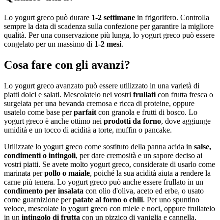
Lo yogurt greco può durare
1-2 settimane
in frigorifero. Controlla
sempre la data di scadenza sulla confezione per garantire la migliore
qualità. Per una conservazione più lunga, lo yogurt greco può essere
congelato per un massimo di
1-2 mesi
.
Cosa fare con gli avanzi?
Lo yogurt greco avanzato può essere utilizzato in una varietà di
piatti dolci e salati. Mescolatelo nei vostri
frullati
con frutta fresca o
surgelata per una bevanda cremosa e ricca di proteine, oppure
usatelo come base per
parfait
con granola e frutti di bosco. Lo
yogurt greco è anche ottimo nei
prodotti da forno
, dove aggiunge
umidità e un tocco di acidità a torte, muffin o pancake.
Utilizzate lo yogurt greco come sostituto della panna acida in
salse,
condimenti o intingoli
, per dare cremosità e un sapore deciso ai
vostri piatti. Se avete molto yogurt greco, considerate di usarlo come
marinata per
pollo o maiale
, poiché la sua acidità aiuta a rendere la
carne più tenera. Lo yogurt greco può anche essere frullato in un
condimento per insalata
con olio d'oliva, aceto ed erbe, o usato
come guarnizione per
patate al forno o chili
. Per uno spuntino
veloce, mescolate lo yogurt greco con miele e noci, oppure frullatelo
in un
intingolo di frutta
con un pizzico di vaniglia e cannella.