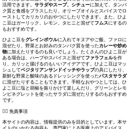
活用できます。
サラダやスープ、シチュー
に加えて、タンパ
ク質と食感をプラスしたり、オリーブオイルとスパイスでロ
ーストしてカリカリのおやつにしたりできます。また、ひよ
こ豆はガーリック、レモン、タヒニと混ぜて
フムス
にするの
もおすすめです。
ひよこ豆を
グレインボウル
に入れてキヌアやご飯、ファロに
混ぜたり、野菜とお好みのタンパク質を使った
カレーや炒め
物
に加えたりするのも良いでしょう。たくさんのひよこ豆が
ある場合は、ハーブやスパイスと混ぜて
ファラフェル
を作
り、カリッと揚げるのもいいアイデアです。ひよこ豆はマッ
シュして
ベジタリアンサンドイッチやラップ
の具にしたり、
新鮮な野菜と酸味のあるドレッシングを使った
パスタサラダ
に混ぜたりすることもできます。手軽なおやつとしては、ひ
よこ豆に塩と胡椒を振りかけて楽しんだり、グリーンとレモ
ンビネグレットを使ったサラダに混ぜたりするのもおすすめ
です。
👨‍⚕️️ 免責事項
本サイトの内容は、情報提供のみを目的としています。本サ
イトのいかなる内容も、専門家による医療上のアドバイス、