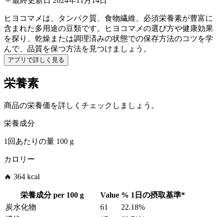
最終更新日
2024年11月14日
ヒヨコマメは、タンパク質、食物繊維、必須栄養素が豊富に
含まれた多用途の豆類です。ヒヨコマメの選び方や健康効果
を探り、乾燥または調理済みの状態での保存方法のコツを学
んで、品質を保つ方法を見つけましょう。
アプリで詳しく見る
栄養素
商品の栄養価を詳しくチェックしましょう。
栄養成分
1回あたりの量
100 g
カロリー
🔥 364 kcal
栄養成分 per
100 g
Value
%
1日の摂取基準
*
炭水化物
61
22.18%