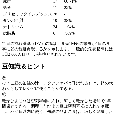
繊維
17
60.71%
糖分
11
22%
グリセミックインデックス
28
-
タンパク質
19
38%
ナトリウム
24
1.04%
総脂肪
6
7.69%
*1日の摂取基準（DV）の%は、食品1回分の栄養が1日の食
事にどの程度貢献するかを示します。一般的な栄養指導には
1日2,000カロリーが基準とされています。
豆知識＆ヒント
😋
ひよこ豆の缶詰の汁（アクアファバと呼ばれる）は、卵の代
わりとしてレシピに使うことができる。
📦
乾燥ひよこ豆は密閉容器に入れ、涼しく乾燥した場所で1年
間保存できる。調理したひよこ豆は密閉容器に入れて冷蔵
し、3～5日以内に使う。缶詰のひよこ豆は、涼しく乾燥した