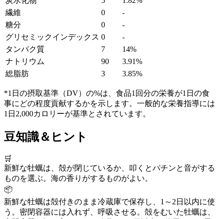
炭水化物
5
1.82%
繊維
0
-
糖分
0
-
グリセミックインデックス
0
-
タンパク質
7
14%
ナトリウム
90
3.91%
総脂肪
3
3.85%
*1日の摂取基準（DV）の%は、食品1回分の栄養が1日の食
事にどの程度貢献するかを示します。一般的な栄養指導には
1日2,000カロリーが基準とされています。
豆知識＆ヒント
🛒
新鮮な牡蠣は、殻が閉じているか、叩くとパチンと音がする
ものを選ぶ。海の香りがするものがよい。
📦
新鮮な牡蠣は殻付きのまま冷蔵庫で保存し、1～2日以内に使
う。密閉容器には入れず、呼吸させる。殻をむいた牡蠣は、