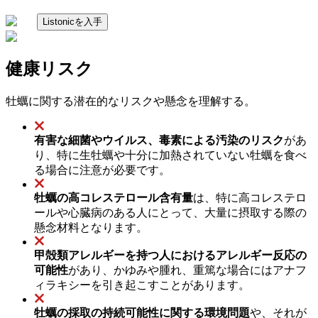
Listonicを入手
健康リスク
牡蠣に関する潜在的なリスクや懸念を理解する。
有害な細菌やウイルス、毒素による汚染のリスク
があ
り、特に生牡蠣や十分に加熱されていない牡蠣を食べ
る場合に注意が必要です。
牡蠣の高コレステロール含有量
は、特に高コレステロ
ールや心臓病のある人にとって、大量に摂取する際の
懸念材料となります。
甲殻類アレルギーを持つ人におけるアレルギー反応の
可能性
があり、かゆみや腫れ、重篤な場合にはアナフ
ィラキシーを引き起こすことがあります。
牡蠣の採取の持続可能性に関する環境問題
や、それが