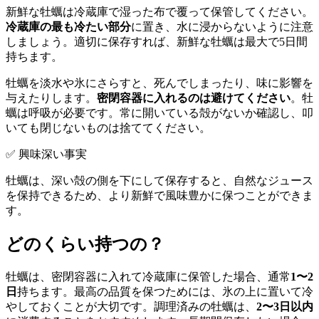
新鮮な牡蠣は冷蔵庫で湿った布で覆って保管してください。
冷蔵庫の最も冷たい部分
に置き、水に浸からないように注意
しましょう。適切に保存すれば、新鮮な牡蠣は最大で5日間
持ちます。
牡蠣を淡水や氷にさらすと、死んでしまったり、味に影響を
与えたりします。
密閉容器に入れるのは避けてください
。牡
蠣は呼吸が必要です。常に開いている殻がないか確認し、叩
いても閉じないものは捨ててください。
✅ 興味深い事実
牡蠣は、深い殻の側を下にして保存すると、自然なジュース
を保持できるため、より新鮮で風味豊かに保つことができま
す。
どのくらい持つの？
牡蠣は、密閉容器に入れて冷蔵庫に保管した場合、通常
1〜2
日
持ちます。最高の品質を保つためには、氷の上に置いて冷
やしておくことが大切です。調理済みの牡蠣は、
2〜3日以内