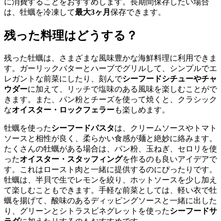
に消費することをおすすめします。長期間保存したい場合
は、牡蠣を冷凍して
最大3ヶ月
保存できます。
残った料理はどうする？
残った牡蠣は、さまざまな風味豊かな海鮮料理に利用できま
す。ガーリックバターとハーブでグリルして、シンプルでエ
レガントな前菜にしたり、刻んで
シーフードシチューやチャ
ウダー
に加えて、リッチで塩味のある風味を楽しむことがで
きます。また、パン粉とチーズを使って焼くと、クラシック
な
オイスター・ロックフェラー
も楽しめます。
牡蠣を使った
シーフードパスタ
は、クリームソースやトマト
ソースと相性が良く、柔らかい食感が麺と絶妙に絡みます。
たくさんの牡蠣がある場合は、パン粉、玉ねぎ、セロリを使
った
オイスター・スタッフィング
を作るのも良いアイデアで
す。これはロースト肉と一緒に提供するのにぴったりです。
牡蠣は、半貝で生でレモンを絞り、ホットソースを少し加え
て楽しむこともできます。手軽な前菜としては、軽い衣で牡
蠣を揚げて、酸味のあるディッピングソースと一緒に出した
り、グリーンとシトラスビネグレットを使った
シーフードサ