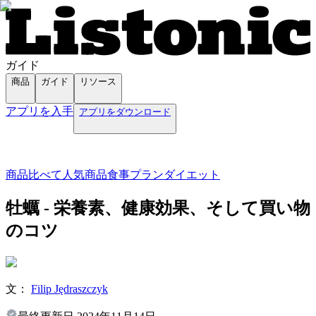
ガイド
商品
ガイド
リソース
アプリを入手
アプリをダウンロード
商品
比べて
人気商品
食事プラン
ダイエット
牡蠣 - 栄養素、健康効果、そして買い物
のコツ
文：
Filip Jędraszczyk