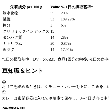
栄養成分 per
100 g
Value
%
1日の摂取基準
*
炭水化物
55
20%
繊維
53
189.29%
糖分
3
6%
グリセミックインデックス
15
-
タンパク質
14
28%
ナトリウム
20
0.87%
総脂肪
14
17.95%
*1日の摂取基準（DV）の%は、食品1回分の栄養が1日の食
豆知識＆ヒント
😋
お弁当を詰めるときは、シチュー・カレーを下に、ご飯を上
📦
カレーは密閉容器に入れて冷蔵庫で保存し、3～4日以内に使