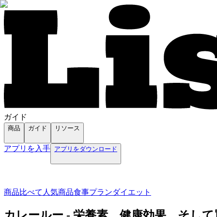
ガイド
商品
ガイド
リソース
アプリを入手
アプリをダウンロード
商品
比べて
人気商品
食事プラン
ダイエット
カレールー - 栄養素、健康効果、そし