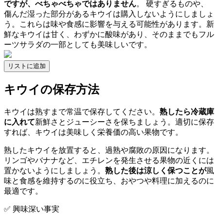
ですが、べちゃべちゃではありません
。 硬すぎるものや、
傷んだ湿った部分があるキウイは購入しないようにしましょ
う。これらは味や食感に影響を与える可能性があります。新
鮮なキウイは甘く、わずかに酸味があり、そのままでもフル
ーツサラダの一部としても美味しいです。
リストに追加
キウイの保存方法
キウイは熟すまで常温で保存してください。
熟したら冷蔵庫
に入れて
新鮮さとジューシーさを保ちましょう。適切に保存
すれば、キウイは美味しく栄養価の高い果物です。
熟したキウイを放置すると、過熟や腐敗の原因になります。
リンゴやバナナなど、エチレンを発生させる果物の近くには
置かないようにしましょう。
熟した後は涼しく保つことが
風
味と食感を維持するのに役立ち、おやつや料理に加えるのに
最適です。
✅ 興味深い事実