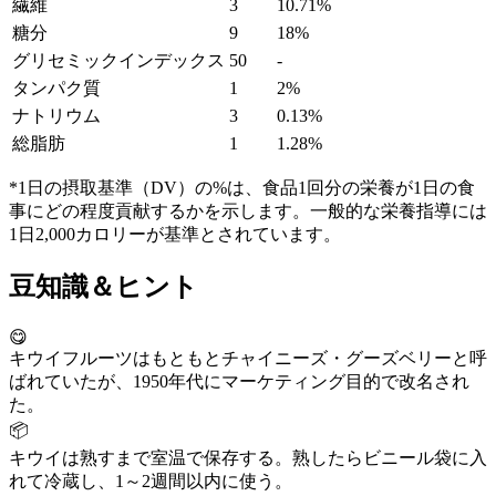
繊維
3
10.71%
糖分
9
18%
グリセミックインデックス
50
-
タンパク質
1
2%
ナトリウム
3
0.13%
総脂肪
1
1.28%
*1日の摂取基準（DV）の%は、食品1回分の栄養が1日の食
事にどの程度貢献するかを示します。一般的な栄養指導には
1日2,000カロリーが基準とされています。
豆知識＆ヒント
😋
キウイフルーツはもともとチャイニーズ・グーズベリーと呼
ばれていたが、1950年代にマーケティング目的で改名され
た。
📦
キウイは熟すまで室温で保存する。熟したらビニール袋に入
れて冷蔵し、1～2週間以内に使う。