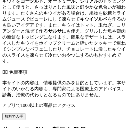
キウイを
ヨーグルト、オートミール、シリアル
のトッピング
として使うと、さっぱりとした風味と鮮やかな色合いが加わ
ります。たくさんのキウイがある場合は、果物を砂糖とライ
ムジュースでピューレにして凍らせて
キウイソルベ
を作るの
も良いアイデアです。また、キウイはトマト、玉ねぎ、コリ
アンダーと混ぜて作る
サルサ
にも使え、グリルした魚や鶏肉
の新鮮なトッピングになります。簡単なデザートには、スラ
イスしたキウイをホイップクリームと砕いたクッキーで重ね
てシンプルなパフェにしたり、チョコレートに浸したキウイ
のスライスを凍らせて冷たいおやつにするのもおすすめで
す。
👨‍⚕️️ 免責事項
本サイトの内容は、情報提供のみを目的としています。本サ
イトのいかなる内容も、専門家による医療上のアドバイス、
診断、治療の代わりとなるものではありません。
アプリで1000以上の商品にアクセス
無料で入手