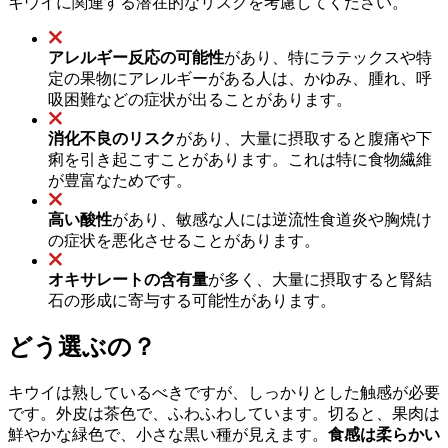
キウイに関連する潜在的なリスクを考慮してください。
アレルギー反応の可能性
があり、特にラテックスや特
定の果物にアレルギーがある人は、かゆみ、腫れ、呼
吸困難などの症状が出ることがあります。
消化不良のリスク
があり、大量に摂取すると腹痛や下
痢を引き起こすことがあります。これは特に食物繊維
が豊富なためです。
高い酸性
があり、敏感な人には逆流性食道炎や胸焼け
の症状を悪化させることがあります。
オキサレートの含有量
が多く、大量に摂取すると腎結
石の形成に寄与する可能性があります。
どう選ぶの？
キウイは熟しているべきですが、しっかりとした触感が必要
です。外皮は茶色で、ふわふわしています。切ると、果肉は
鮮やかな緑色で、小さな黒い種が見えます。
食感は柔らかい