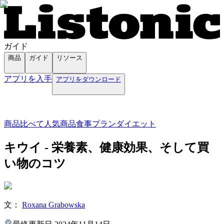
ガイド
商品
ガイド
リソース
アプリを入手
アプリをダウンロード
商品
比べて
人気商品
食事プラン
ダイエット
キウイ - 栄養素、健康効果、そして買
い物のコツ
文：
Roxana Grabowska