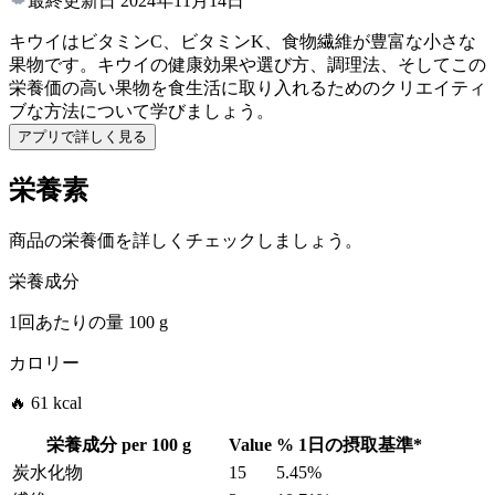
最終更新日
2024年11月14日
キウイはビタミンC、ビタミンK、食物繊維が豊富な小さな
果物です。キウイの健康効果や選び方、調理法、そしてこの
栄養価の高い果物を食生活に取り入れるためのクリエイティ
ブな方法について学びましょう。
アプリで詳しく見る
栄養素
商品の栄養価を詳しくチェックしましょう。
栄養成分
1回あたりの量
100 g
カロリー
🔥 61 kcal
栄養成分 per
100 g
Value
%
1日の摂取基準
*
炭水化物
15
5.45%