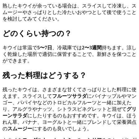
熟したキウイが余っている場合は、スライスして冷凍し、ス
ムージーやさっぱりとした冷たいおやつとして後で使うこと
を検討してみてください。
どのくらい持つの？
キウイは常温で
5〜7日
、冷蔵庫では
2〜3週間
持ちます。涼し
く乾燥した場所で適切に保管することで、新鮮さを保つこと
ができます。
残った料理はどうする？
残ったキウイは、さまざまな甘くてさっぱりとした料理に使
えます。スライスして
フルーツサラダ
にパイナップルやマン
ゴー、パパイヤなどのトロピカルフルーツと一緒に加えた
り、アルグラやナッツ、シトラスビネグレットと混ぜて
グリ
ーンサラダ
にしたりするのもおすすめです。キウイは、ほう
れん草、バナナ、ヨーグルトと一緒にブレンドして栄養満点
の
スムージー
にするのも良いでしょう。