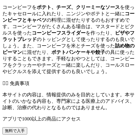
コーンビーフを
ポテト、チーズ、クリーミーなソース
を使っ
たキャセロールに入れたり、ニンジンやポテトと一緒に
コー
ンビーフとキャベツ
の料理に混ぜたりするのもおすすめで
す。コーンビーフがたくさんある場合は、マスタードとピク
ルスを使った
コーンビーフスライダー
を作ったり、
ピザやフ
ラットブレッド
のトッピングとして使ったりするのも良いで
しょう。また、コーンビーフを米とチーズを使った
詰め物の
ピーマン
に混ぜたり、
ポテトパンケーキや餃子
の具に使った
りすることもできます。手軽なおやつとしては、コーンビー
フをクラッカーやチーズと一緒に楽しんだり、コールスロー
やピクルスを添えて提供するのも良いでしょう。
👨‍⚕️️ 免責事項
本サイトの内容は、情報提供のみを目的としています。本サ
イトのいかなる内容も、専門家による医療上のアドバイス、
診断、治療の代わりとなるものではありません。
アプリで1000以上の商品にアクセス
無料で入手