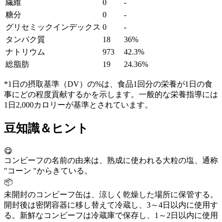
繊維
0
-
糖分
0
-
グリセミックインデックス
0
-
タンパク質
18
36%
ナトリウム
973
42.3%
総脂肪
19
24.36%
*1日の摂取基準（DV）の%は、食品1回分の栄養が1日の食
事にどの程度貢献するかを示します。一般的な栄養指導には
1日2,000カロリーが基準とされています。
豆知識＆ヒント
😋
コンビーフの名前の由来は、熟成に使われる大粒の塩、通称
"コーン "からきている。
📦
未開封のコンビーフ缶は、涼しく乾燥した場所に保管する。
開封後は密閉容器に移し替えて冷蔵し、3～4日以内に使用す
る。新鮮なコンビーフは冷蔵庫で保存し、1～2日以内に使用