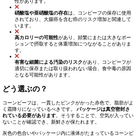
性があります。
硝酸塩や亜硝酸塩の存在
は、コンビーフの保存に使用
されており、大腸癌を含む癌のリスク増加と関連して
います。
高カロリーの可能性
があり、頻繁にまたは大きなポー
ションで摂取すると体重増加につながることがありま
す。
有害な細菌による汚染のリスク
があり、コンビーフが
適切に保存または取り扱われない場合、食中毒の原因
となる可能性があります。
どう選ぶの？
コーンビーフは、一貫したピンクがかった赤色で、脂肪がよ
く霜降りになっているべきです。
パッケージは真空密封さ
れている必要があります
。そうすることで、空気が入ってい
ないことが確認でき、新鮮さが保たれます。
灰色の色合いやパッケージ内に液体がたまっているコーンビ