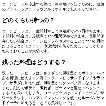
コーンビーフを冷凍する際は、冷凍焼けを防ぐために、追加
のプラスチックラップやアルミホイルで包んでください。
どのくらい持つの？
コーンビーフは、一度開封すると冷蔵庫で
5〜7日
持ちます。
未開封の場合は、冷蔵庫で
1〜2週間
保存できます。長期間保
存したい場合は、コーンビーフを冷凍することで
2〜3ヶ月
持
たせることができます。冷凍焼けを防ぐために、しっかりと
包んでおくことが大切です。
残った料理はどうする？
残ったコーンビーフは、さまざまな風味豊かでボリュームの
ある料理に使えます。薄くスライスして
サンドイッチやラッ
プ、サラダ
に加えれば、風味豊かなタンパク源になります。
また、刻んで
ポテト、玉ねぎ、ピーマン
と混ぜてハッシュに
するのも良いでしょう。コーンビーフは、スイスチーズ、ザ
ワークラウト、ロシアンドレッシングを使った
ルーベンサン
ドイッチ
に加えると、とても美味しいです。