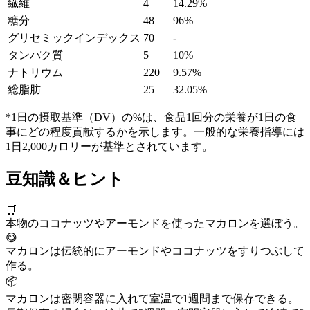
繊維
4
14.29%
糖分
48
96%
グリセミックインデックス
70
-
タンパク質
5
10%
ナトリウム
220
9.57%
総脂肪
25
32.05%
*1日の摂取基準（DV）の%は、食品1回分の栄養が1日の食
事にどの程度貢献するかを示します。一般的な栄養指導には
1日2,000カロリーが基準とされています。
豆知識＆ヒント
🛒
本物のココナッツやアーモンドを使ったマカロンを選ぼう。
😋
マカロンは伝統的にアーモンドやココナッツをすりつぶして
作る。
📦
マカロンは密閉容器に入れて室温で1週間まで保存できる。