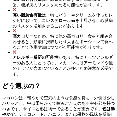
歯、糖尿病のリスクを高める可能性があります。
高い脂肪含有量
は、特にバターやクリームを使ったレ
シピにおいて、コレステロール値を上昇させ、心臓病
のリスクを増加させることがあります。
高カロリー
なため、特に他の高カロリー食材と組み合
わせると、頻繁に摂取したり大きなポーションで食べ
ることで体重増加につながる可能性があります。
アレルギー反応の可能性
があり、特にナッツアレルギ
ーのある人にとっては、マカロンにはアーモンドや他
のナッツが含まれていることが多いため注意が必要で
す。
どう選ぶの？
マカロンは、軽やかで空気のような食感を持ち、外側は少し
パリッとし、中は柔らかくて噛みごたえのある中心部を持つ
べきです。サイズと形は均一であることが重要です。
色は鮮
やかで
、チョコレート、バニラ、または果物の風味を反映し