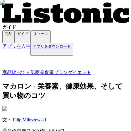
ガイド
商品
ガイド
リソース
アプリを入手
アプリをダウンロード
商品
比べて
人気商品
食事プラン
ダイエット
マカロン - 栄養素、健康効果、そして
買い物のコツ
文：
Filip Miłoszewski