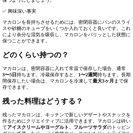
保つようにしましょう。
✅ 興味深い事実
マカロンを長持ちさせるためには、密閉容器にパンのスライ
スや砂糖のキューブをいくつか入れておくと良いです。これ
により余分な湿気を吸収し、マカロンをパリッとした状態に
保つことができます。
どのくらい持つの？
マカロンは、密閉容器に入れて常温で保存した場合、通常
3〜5日
持ちます。冷蔵保存すると、
1〜2週間
持ちます。長期
間保存したい場合は、マカロンを冷凍して
最大3ヶ月
まで保
存できます。
残った料理はどうする？
残ったマカロンは、キッチンで新しいデザートやスナックを
作るためにクリエイティブに活用できます。マカロンは砕い
て
アイスクリームやヨーグルト、フルーツサラダ
のトッピン