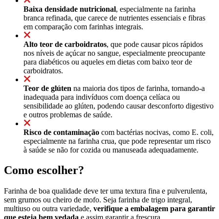
Baixa densidade nutricional
, especialmente na farinha
branca refinada, que carece de nutrientes essenciais e fibras
em comparação com farinhas integrais.
Alto teor de carboidratos
, que pode causar picos rápidos
nos níveis de açúcar no sangue, especialmente preocupante
para diabéticos ou aqueles em dietas com baixo teor de
carboidratos.
Teor de glúten
na maioria dos tipos de farinha, tornando-a
inadequada para indivíduos com doença celíaca ou
sensibilidade ao glúten, podendo causar desconforto digestivo
e outros problemas de saúde.
Risco de contaminação
com bactérias nocivas, como E. coli,
especialmente na farinha crua, que pode representar um risco
à saúde se não for cozida ou manuseada adequadamente.
Como escolher?
Farinha de boa qualidade deve ter uma textura fina e pulverulenta,
sem grumos ou cheiro de mofo. Seja farinha de trigo integral,
multiuso ou outra variedade,
verifique a embalagem para garantir
que esteja bem vedada
e assim garantir a frescura.