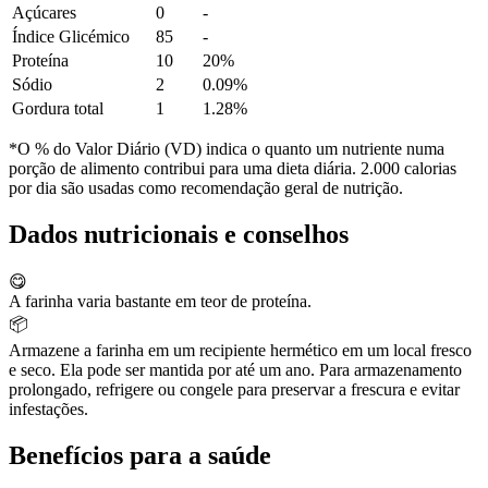
Açúcares
0
-
Índice Glicémico
85
-
Proteína
10
20%
Sódio
2
0.09%
Gordura total
1
1.28%
*O % do Valor Diário (VD) indica o quanto um nutriente numa
porção de alimento contribui para uma dieta diária. 2.000 calorias
por dia são usadas como recomendação geral de nutrição.
Dados nutricionais e conselhos
😋
A farinha varia bastante em teor de proteína.
📦
Armazene a farinha em um recipiente hermético em um local fresco
e seco. Ela pode ser mantida por até um ano. Para armazenamento
prolongado, refrigere ou congele para preservar a frescura e evitar
infestações.
Benefícios para a saúde