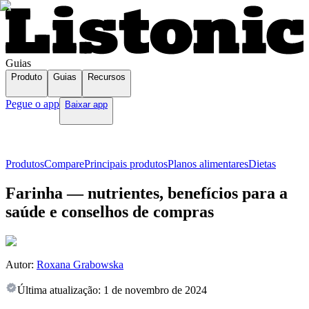
Guias
Produto
Guias
Recursos
Pegue o app
Baixar app
Produtos
Compare
Principais produtos
Planos alimentares
Dietas
Farinha — nutrientes, benefícios para a
saúde e conselhos de compras
Autor:
Roxana Grabowska
Última atualização:
1 de novembro de 2024