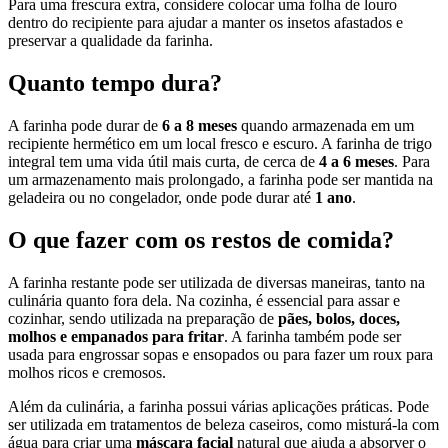
Para uma frescura extra, considere colocar uma folha de louro
dentro do recipiente para ajudar a manter os insetos afastados e
preservar a qualidade da farinha.
Quanto tempo dura?
A farinha pode durar de
6 a 8 meses
quando armazenada em um
recipiente hermético em um local fresco e escuro. A farinha de trigo
integral tem uma vida útil mais curta, de cerca de
4 a 6 meses
. Para
um armazenamento mais prolongado, a farinha pode ser mantida na
geladeira ou no congelador, onde pode durar até
1 ano
.
O que fazer com os restos de comida?
A farinha restante pode ser utilizada de diversas maneiras, tanto na
culinária quanto fora dela. Na cozinha, é essencial para assar e
cozinhar, sendo utilizada na preparação de
pães, bolos, doces,
molhos e empanados para fritar
. A farinha também pode ser
usada para engrossar sopas e ensopados ou para fazer um roux para
molhos ricos e cremosos.
Além da culinária, a farinha possui várias aplicações práticas. Pode
ser utilizada em tratamentos de beleza caseiros, como misturá-la com
água para criar uma
máscara facial
natural que ajuda a absorver o