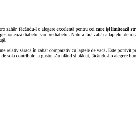
ero zahăr, făcându-l o alegere excelentă pentru cei
care își limitează st
 gestionează diabetul sau prediabetul. Natura fără zahăr a laptelui de mi
ață.
iune relativ săracă în zahăr comparativ cu laptele de vacă. Este potrivit 
e de soia contribuie la gustul său blând și plăcut, făcându-l o alegere bu