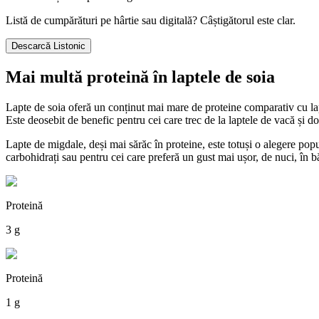
Listă de cumpărături pe hârtie sau digitală? Câștigătorul este clar.
Descarcă Listonic
Mai multă proteină în laptele de soia
Lapte de soia oferă un conținut mai mare de proteine comparativ cu lap
Este deosebit de benefic pentru cei care trec de la laptele de vacă și dor
Lapte de migdale, deși mai sărăc în proteine, este totuși o alegere popu
carbohidrați sau pentru cei care preferă un gust mai ușor, de nuci, în bău
Proteină
3 g
Proteină
1 g