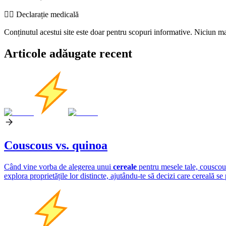
👨‍⚕️️ Declarație medicală
Conținutul acestui site este doar pentru scopuri informative. Niciun mat
Articole adăugate recent
Couscous vs. quinoa
Când vine vorba de alegerea unui
cereale
pentru mesele tale, couscousu
explora proprietățile lor distincte, ajutându-te să decizi care cereală se 