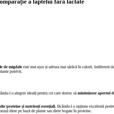
omparație a laptelui fără lactate
le de migdale
este mai ușor și adesea mai sărăcă în calorii. Indiferent da
lante potrivit.
cându-l o alegere ideală pentru cei care doresc să
minimizeze aportul de
te proteine și nutrienți esențiali
, făcându-l o opțiune excelentă pentru
mează diete pe bază de plante sau diete bogate în proteine.