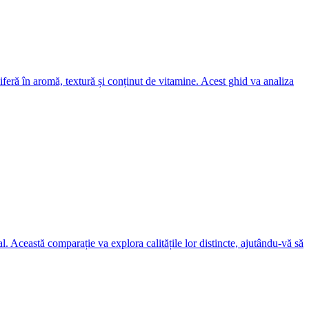
diferă în aromă, textură și conținut de vitamine. Acest ghid va analiza
nal. Această comparație va explora calitățile lor distincte, ajutându-vă să