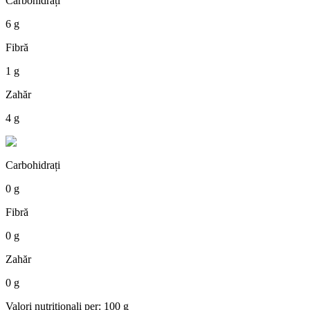
Carbohidrați
6 g
Fibră
1 g
Zahăr
4 g
Carbohidrați
0 g
Fibră
0 g
Zahăr
0 g
Valori nutriționali per: 100 g