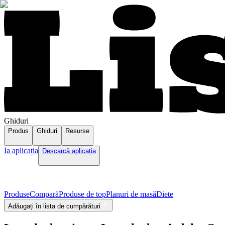
Ghiduri
Produs
Ghiduri
Resurse
Ia aplicația
Descarcă aplicația
Produse
Compară
Produse de top
Planuri de masă
Diete
Adăugați în lista de cumpărături