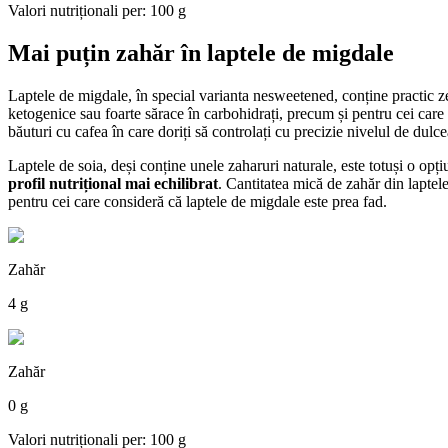
Valori nutriționali per: 100 g
Mai puțin zahăr în laptele de migdale
Laptele de migdale, în special varianta nesweetened, conține practic z
ketogenice sau foarte sărace în carbohidrați, precum și pentru cei care
băuturi cu cafea în care doriți să controlați cu precizie nivelul de dulce
Laptele de soia, deși conține unele zaharuri naturale, este totuși o opț
profil nutrițional mai echilibrat
. Cantitatea mică de zahăr din laptel
pentru cei care consideră că laptele de migdale este prea fad.
Zahăr
4 g
Zahăr
0 g
Valori nutriționali per: 100 g