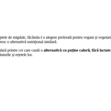
tele de migdale, făcându-l o alegere preferată pentru vegani și vegetar
esc o alternativă nutrițional similară.
lară printre cei care caută o
alternativă cu puține calorii, fără lactate
turile și rețetele lor.