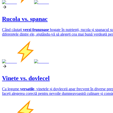
Rucola vs. spanac
Când căutați
verzi frunzoase
bogate în nutrienți, rucola și spanacul su
diferențele dintre ele, ajutându-vă să alegeți cea mai bună verdeață pe
Vinete vs. dovlecel
Ca legume
versatile
, vinetele și dovleceii apar frecvent în diverse pre
faceți alegerea corectă pentru nevoile dumneavoastră culinare și conside