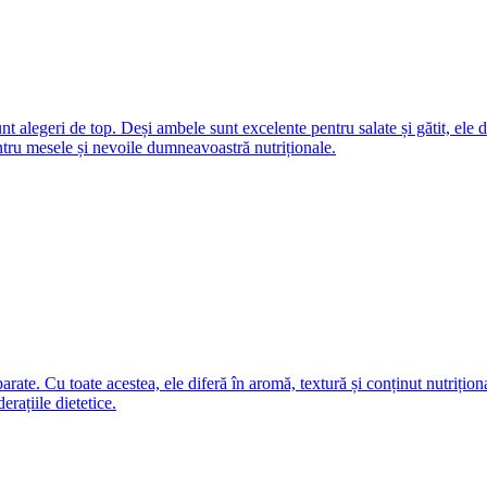
nt alegeri de top. Deși ambele sunt excelente pentru salate și gătit, ele 
ntru mesele și nevoile dumneavoastră nutriționale.
parate. Cu toate acestea, ele diferă în aromă, textură și conținut nutrițio
rațiile dietetice.