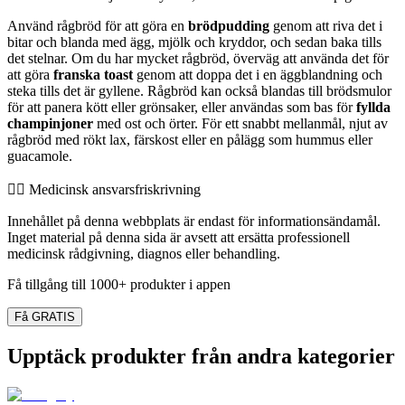
Använd rågbröd för att göra en
brödpudding
genom att riva det i
bitar och blanda med ägg, mjölk och kryddor, och sedan baka tills
det stelnar. Om du har mycket rågbröd, överväg att använda det för
att göra
franska toast
genom att doppa det i en äggblandning och
steka tills det är gyllene. Rågbröd kan också blandas till brödsmulor
för att panera kött eller grönsaker, eller användas som bas för
fyllda
champinjoner
med ost och örter. För ett snabbt mellanmål, njut av
rågbröd med rökt lax, färskost eller en pålägg som hummus eller
guacamole.
👨‍⚕️️ Medicinsk ansvarsfriskrivning
Innehållet på denna webbplats är endast för informationsändamål.
Inget material på denna sida är avsett att ersätta professionell
medicinsk rådgivning, diagnos eller behandling.
Få tillgång till 1000+ produkter i appen
Få GRATIS
Upptäck produkter från andra kategorier