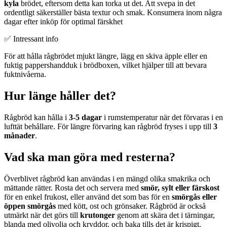
kyla
brödet, eftersom detta kan torka ut det. Att svepa in det
ordentligt säkerställer bästa textur och smak. Konsumera inom några
dagar efter inköp för optimal färskhet
✅ Intressant info
För att hålla rågbrödet mjukt längre, lägg en skiva äpple eller en
fuktig pappershandduk i brödboxen, vilket hjälper till att bevara
fuktnivåerna.
Hur länge håller det?
Rågbröd kan hålla i
3-5 dagar
i rumstemperatur när det förvaras i en
lufttät behållare. För längre förvaring kan rågbröd fryses i upp till
3
månader
.
Vad ska man göra med resterna?
Överblivet rågbröd kan användas i en mängd olika smakrika och
mättande rätter. Rosta det och servera med
smör, sylt eller färskost
för en enkel frukost, eller använd det som bas för en
smörgås eller
öppen smörgås
med kött, ost och grönsaker. Rågbröd är också
utmärkt när det görs till
krutonger
genom att skära det i tärningar,
blanda med olivolja och kryddor, och baka tills det är krispigt.