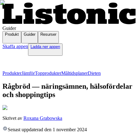
Guider
Produkt
Guider
Resurser
Skaffa appen
Ladda ner appen
Produkter
Jämför
Topprodukter
Måltidsplaner
Dieten
Rågbröd — näringsämnen, hälsofördelar
och shoppingtips
Skrivet av
Roxana Grabowska
Senast uppdaterad den
1 november 2024