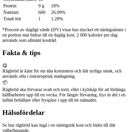
Protein
9 g
18%
Natrium
600
26.09%
Totalt fett
1
1.28%
*Procent av dagligt värde (DV) visar hur mycket ett näringsämne i
en portion mat bidrar till en daglig kost. 2 000 kalorier per dag
används som allmänt kostråd.
Fakta & tips
😋
Rågbröd är känt för sin täta konsistens och lätt syrliga smak, och
används ofta i östeuropeisk matlagning.
📦
Rågbröd ska förvaras svalt och torrt, eller i kylskåp för att förlänga
hållbarheten upp till en vecka. För längre förvaring, frys in det i en
lufttät behållare eller fryspåse i upp till tre månader.
Hälsofördelar
Se hur rågbröd kan ingå i en näringsrik kost och bidra till ditt
välbefinnande.