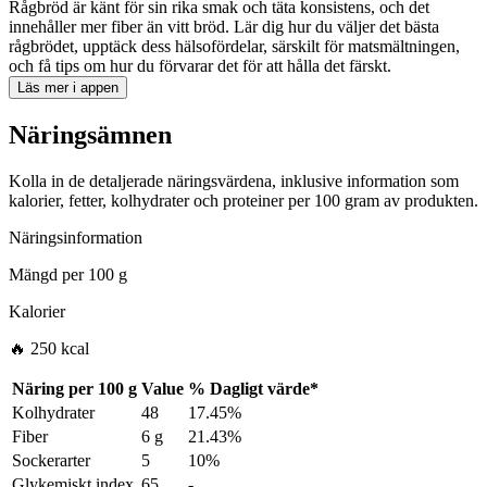
Rågbröd är känt för sin rika smak och täta konsistens, och det
innehåller mer fiber än vitt bröd. Lär dig hur du väljer det bästa
rågbrödet, upptäck dess hälsofördelar, särskilt för matsmältningen,
och få tips om hur du förvarar det för att hålla det färskt.
Läs mer i appen
Näringsämnen
Kolla in de detaljerade näringsvärdena, inklusive information som
kalorier, fetter, kolhydrater och proteiner per 100 gram av produkten.
Näringsinformation
Mängd per
100 g
Kalorier
🔥 250 kcal
Näring per
100 g
Value
%
Dagligt värde
*
Kolhydrater
48
17.45%
Fiber
6 g
21.43%
Sockerarter
5
10%
Glykemiskt index
65
-