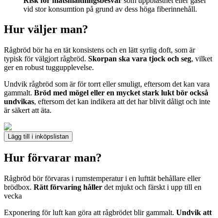
Risk för matsmältningsbesvär
som uppblåsthet eller gaser
vid stor konsumtion på grund av dess höga fiberinnehåll.
Hur väljer man?
Rågbröd bör ha en tät konsistens och en lätt syrlig doft, som är
typisk för välgjort rågbröd.
Skorpan ska vara tjock och seg
, vilket
ger en robust tuggupplevelse.
Undvik rågbröd som är för torrt eller smuligt, eftersom det kan vara
gammalt.
Bröd med mögel eller en mycket stark lukt bör också
undvikas
, eftersom det kan indikera att det har blivit dåligt och inte
är säkert att äta.
Lägg till i inköpslistan
Hur förvarar man?
Rågbröd bör förvaras i rumstemperatur i en lufttät behållare eller
brödbox.
Rätt förvaring håller
det mjukt och färskt i upp till en
vecka
Exponering för luft kan göra att rågbrödet blir gammalt.
Undvik att