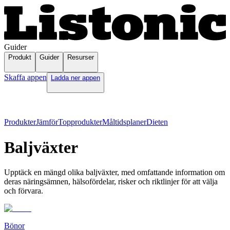
Guider
Produkt
Guider
Resurser
Skaffa appen
Ladda ner appen
Produkter
Jämför
Topprodukter
Måltidsplaner
Dieten
Baljväxter
Upptäck en mängd olika baljväxter, med omfattande information om
deras näringsämnen, hälsofördelar, risker och riktlinjer för att välja
och förvara.
Bönor