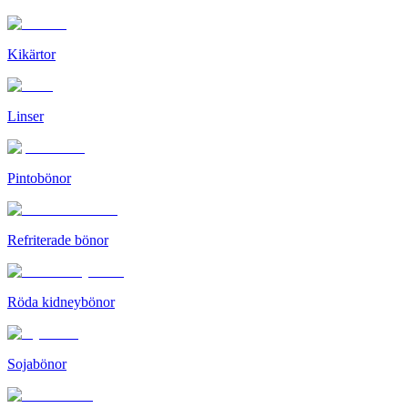
Kikärtor
Linser
Pintobönor
Refriterade bönor
Röda kidneybönor
Sojabönor