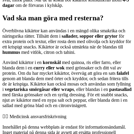
dagar
om de förvaras i kylskåp.
Vad ska man göra med resterna?
Överblivna kikärtor kan användas i en mängd olika smakrika och
näringsrika rätter. Tillsätt dem i
sallader, soppor eller grytor
för
extra protein och textur, eller rosta dem med olivolja och kryddor för
ett krispigt snacks. Kikärtor är också utmärkta när de blandas till
hummus
med vitlök, citron och tahini.
Använd kikärtor i en
kornskål
med quinoa, ris eller farro, eller
blanda dem i en
curry eller wok
med grönsaker och ditt val av
protein. Om du har mycket kikärtor, överväg att göra en sats
falafel
genom att blanda dem med örter och kryddor, och sedan fritera tills
de är krispiga. Kikärtor kan också mosas och användas som fyllning
i
vegetariska smörgåsar eller wraps
, eller blandas i en
pastasallad
med färska grönsaker och en syrlig dressing. För ett snabbt snacks,
njut av kikärtor med en nypa salt och peppar, eller blanda dem i en
sallad med gröna blad och en citronvinägrett.
👨‍⚕️️ Medicinsk ansvarsfriskrivning
Innehållet på denna webbplats är endast för informationsändamål.
Inget material på denna sida är avsett att ersätta professionell