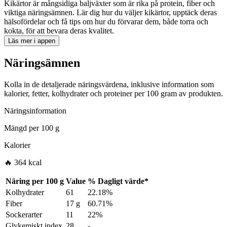
Kikärtor är mångsidiga baljväxter som är rika på protein, fiber och
viktiga näringsämnen. Lär dig hur du väljer kikärtor, upptäck deras
hälsofördelar och få tips om hur du förvarar dem, både torra och
kokta, för att bevara deras kvalitet.
Läs mer i appen
Näringsämnen
Kolla in de detaljerade näringsvärdena, inklusive information som
kalorier, fetter, kolhydrater och proteiner per 100 gram av produkten.
Näringsinformation
Mängd per
100 g
Kalorier
🔥 364 kcal
Näring per
100 g
Value
%
Dagligt värde
*
Kolhydrater
61
22.18%
Fiber
17 g
60.71%
Sockerarter
11
22%
Glykemiskt index
28
-