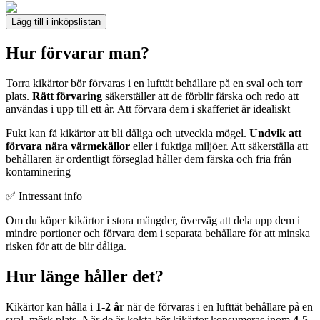
Lägg till i inköpslistan
Hur förvarar man?
Torra kikärtor bör förvaras i en lufttät behållare på en sval och torr
plats.
Rätt förvaring
säkerställer att de förblir färska och redo att
användas i upp till ett år. Att förvara dem i skafferiet är idealiskt
Fukt kan få kikärtor att bli dåliga och utveckla mögel.
Undvik att
förvara nära värmekällor
eller i fuktiga miljöer. Att säkerställa att
behållaren är ordentligt förseglad håller dem färska och fria från
kontaminering
✅ Intressant info
Om du köper kikärtor i stora mängder, överväg att dela upp dem i
mindre portioner och förvara dem i separata behållare för att minska
risken för att de blir dåliga.
Hur länge håller det?
Kikärtor kan hålla i
1-2 år
när de förvaras i en lufttät behållare på en
sval, mörk plats. När de är kokta bör kikärtor konsumeras inom
4-5