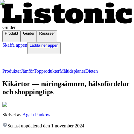
Guider
Produkt
Guider
Resurser
Skaffa appen
Ladda ner appen
Produkter
Jämför
Topprodukter
Måltidsplaner
Dieten
Kikärtor — näringsämnen, hälsofördelar
och shoppingtips
Skrivet av
Agata Pankow
Senast uppdaterad den
1 november 2024