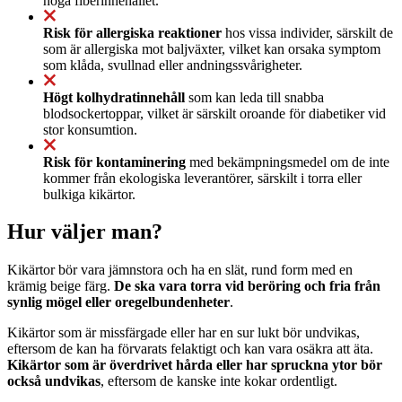
höga fiberinnehållet.
Risk för allergiska reaktioner
hos vissa individer, särskilt de
som är allergiska mot baljväxter, vilket kan orsaka symptom
som klåda, svullnad eller andningssvårigheter.
Högt kolhydratinnehåll
som kan leda till snabba
blodsockertoppar, vilket är särskilt oroande för diabetiker vid
stor konsumtion.
Risk för kontaminering
med bekämpningsmedel om de inte
kommer från ekologiska leverantörer, särskilt i torra eller
bulkiga kikärtor.
Hur väljer man?
Kikärtor bör vara jämnstora och ha en slät, rund form med en
krämig beige färg.
De ska vara torra vid beröring och fria från
synlig mögel eller oregelbundenheter
.
Kikärtor som är missfärgade eller har en sur lukt bör undvikas,
eftersom de kan ha förvarats felaktigt och kan vara osäkra att äta.
Kikärtor som är överdrivet hårda eller har spruckna ytor bör
också undvikas
, eftersom de kanske inte kokar ordentligt.