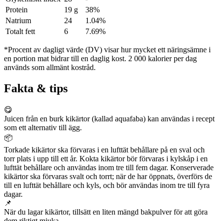
Protein
19 g
38%
Natrium
24
1.04%
Totalt fett
6
7.69%
*Procent av dagligt värde (DV) visar hur mycket ett näringsämne i
en portion mat bidrar till en daglig kost. 2 000 kalorier per dag
används som allmänt kostråd.
Fakta & tips
😋
Juicen från en burk kikärtor (kallad aquafaba) kan användas i recept
som ett alternativ till ägg.
📦
Torkade kikärtor ska förvaras i en lufttät behållare på en sval och
torr plats i upp till ett år. Kokta kikärtor bör förvaras i kylskåp i en
lufttät behållare och användas inom tre till fem dagar. Konserverade
kikärtor ska förvaras svalt och torrt; när de har öppnats, överförs de
till en lufttät behållare och kyls, och bör användas inom tre till fyra
dagar.
📌
När du lagar kikärtor, tillsätt en liten mängd bakpulver för att göra
dem riktigt mjuka.