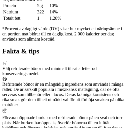
Protein
5 g
10%
Natrium
322
14%
Totalt fett
1
1.28%
*Procent av dagligt värde (DV) visar hur mycket ett näringsämne i
en portion mat bidrar till en daglig kost. 2 000 kalorier per dag
används som allmänt kostråd.
Fakta & tips
🛒
Välj refriterade bönor med minimalt tillsatta fetter och
konserveringsmedel.
😋
Refriterade bönor är en mångsidig ingrediens som används i många
rätter. De är särskilt populära i mexikansk matlagning, där de ofta
serveras som tillbehör eller i tacos. Deras krämiga konsistens och
rika smak gör dem till ett utmärkt val för att förhöja smaken på olika
maträtter.
📦
Förvara oöppnade burkar med refriterade bönor på en sval och torr
plats. När burken har öppnats, överför bönorna till en lufttät
behållare och förvara i kylskåp, och använd inom tre till fyra dagar.