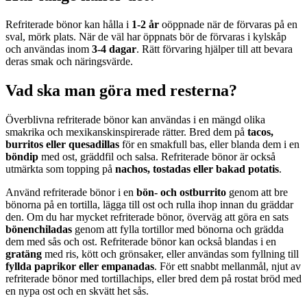
Refriterade bönor kan hålla i
1-2 år
oöppnade när de förvaras på en
sval, mörk plats. När de väl har öppnats bör de förvaras i kylskåp
och användas inom
3-4 dagar
. Rätt förvaring hjälper till att bevara
deras smak och näringsvärde.
Vad ska man göra med resterna?
Överblivna refriterade bönor kan användas i en mängd olika
smakrika och mexikanskinspirerade rätter. Bred dem på
tacos,
burritos eller quesadillas
för en smakfull bas, eller blanda dem i en
böndip
med ost, gräddfil och salsa. Refriterade bönor är också
utmärkta som topping på
nachos, tostadas eller bakad potatis
.
Använd refriterade bönor i en
bön- och ostburrito
genom att bre
bönorna på en tortilla, lägga till ost och rulla ihop innan du gräddar
den. Om du har mycket refriterade bönor, överväg att göra en sats
bönenchiladas
genom att fylla tortillor med bönorna och grädda
dem med sås och ost. Refriterade bönor kan också blandas i en
gratäng
med ris, kött och grönsaker, eller användas som fyllning till
fyllda paprikor eller empanadas
. För ett snabbt mellanmål, njut av
refriterade bönor med tortillachips, eller bred dem på rostat bröd med
en nypa ost och en skvätt het sås.