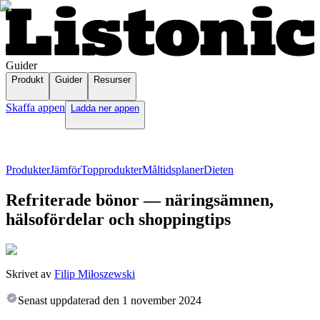
Guider
Produkt
Guider
Resurser
Skaffa appen
Ladda ner appen
Produkter
Jämför
Topprodukter
Måltidsplaner
Dieten
Refriterade bönor — näringsämnen,
hälsofördelar och shoppingtips
Skrivet av
Filip Miłoszewski
Senast uppdaterad den
1 november 2024