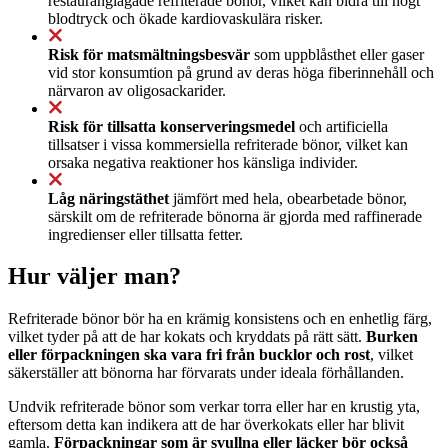
restauranglagade refriterade bönor, vilket kan bidra till högt
blodtryck och ökade kardiovaskulära risker.
Risk för matsmältningsbesvär
som uppblåsthet eller gaser
vid stor konsumtion på grund av deras höga fiberinnehåll och
närvaron av oligosackarider.
Risk för tillsatta konserveringsmedel
och artificiella
tillsatser i vissa kommersiella refriterade bönor, vilket kan
orsaka negativa reaktioner hos känsliga individer.
Låg näringstäthet
jämfört med hela, obearbetade bönor,
särskilt om de refriterade bönorna är gjorda med raffinerade
ingredienser eller tillsatta fetter.
Hur väljer man?
Refriterade bönor bör ha en krämig konsistens och en enhetlig färg,
vilket tyder på att de har kokats och kryddats på rätt sätt.
Burken
eller förpackningen ska vara fri från bucklor och rost
, vilket
säkerställer att bönorna har förvarats under ideala förhållanden.
Undvik refriterade bönor som verkar torra eller har en krustig yta,
eftersom detta kan indikera att de har överkokats eller har blivit
gamla.
Förpackningar som är svullna eller läcker bör också