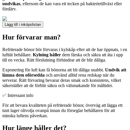
undvikas
, eftersom de kan vara ett tecken på bakterietillväxt eller
fördärv.
Lägg till i inköpslistan
Hur förvarar man?
Refriterade bönor bör förvaras i kylskåp efter att de har öppnats, i en
lufttät behållare.
Kylning håller
dem färska och säkra att äta i upp
till en vecka. Rätt förslutning förhindrar att de blir dåliga.
Exponering för luft kan få bönorna att bli dåliga snabbt.
Undvik att
lämna dem oförsedda
och använd alltid rena redskap när du
serverar. Rätt förvaring bevarar deras smak och konsistens, vilket
säkerställer att de förblir säkra och välsmakande för måltider.
✅ Intressant info
För att bevara kvaliteten på refriterade bönor, överväg att lägga ett
tunt lager olivolja ovanpå innan du förseglar behållaren för att
minska luftens påverkan.
Hur länge håller det?