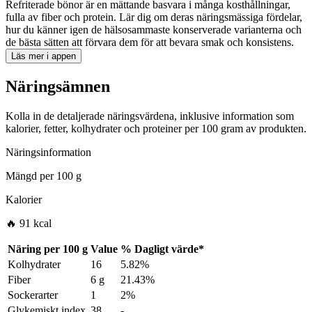
Refriterade bönor är en mättande basvara i många kosthållningar,
fulla av fiber och protein. Lär dig om deras näringsmässiga fördelar,
hur du känner igen de hälsosammaste konserverade varianterna och
de bästa sätten att förvara dem för att bevara smak och konsistens.
Läs mer i appen
Näringsämnen
Kolla in de detaljerade näringsvärdena, inklusive information som
kalorier, fetter, kolhydrater och proteiner per 100 gram av produkten.
Näringsinformation
Mängd per
100 g
Kalorier
🔥 91 kcal
Näring per
100 g
Value
%
Dagligt värde
*
Kolhydrater
16
5.82%
Fiber
6 g
21.43%
Sockerarter
1
2%
Glykemiskt index
38
-