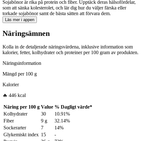
Sojabönor är rika på protein och fiber. Upptäck deras hälsofördelar,
som att sänka kolesterolet, och lär dig hur du väljer färska eller
torkade sojabönor samt de bästa sätten att förvara dem.
Läs mer i appen
Näringsämnen
Kolla in de detaljerade näringsvärdena, inklusive information som
kalorier, fetter, kolhydrater och proteiner per 100 gram av produkten.
Näringsinformation
Mängd per
100 g
Kalorier
🔥 446 kcal
Näring per
100 g
Value
%
Dagligt värde
*
Kolhydrater
30
10.91%
Fiber
9 g
32.14%
Sockerarter
7
14%
Glykemiskt index
15
-