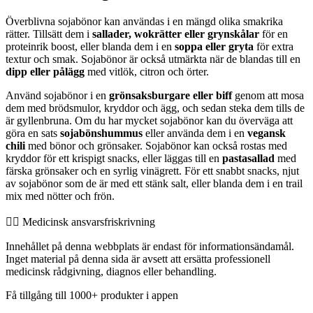
Överblivna sojabönor kan användas i en mängd olika smakrika
rätter. Tillsätt dem i
sallader, wokrätter eller grynskålar
för en
proteinrik boost, eller blanda dem i en
soppa eller gryta
för extra
textur och smak. Sojabönor är också utmärkta när de blandas till en
dipp eller pålägg
med vitlök, citron och örter.
Använd sojabönor i en
grönsaksburgare eller biff
genom att mosa
dem med brödsmulor, kryddor och ägg, och sedan steka dem tills de
är gyllenbruna. Om du har mycket sojabönor kan du överväga att
göra en sats
sojabönshummus
eller använda dem i en
vegansk
chili
med bönor och grönsaker. Sojabönor kan också rostas med
kryddor för ett krispigt snacks, eller läggas till en
pastasallad
med
färska grönsaker och en syrlig vinägrett. För ett snabbt snacks, njut
av sojabönor som de är med ett stänk salt, eller blanda dem i en trail
mix med nötter och frön.
👨‍⚕️️ Medicinsk ansvarsfriskrivning
Innehållet på denna webbplats är endast för informationsändamål.
Inget material på denna sida är avsett att ersätta professionell
medicinsk rådgivning, diagnos eller behandling.
Få tillgång till 1000+ produkter i appen