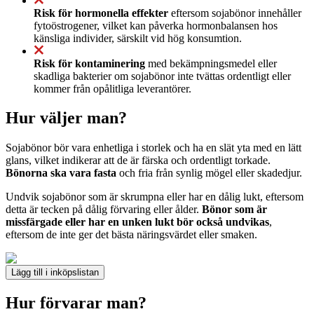
Risk för hormonella effekter
eftersom sojabönor innehåller
fytoöstrogener, vilket kan påverka hormonbalansen hos
känsliga individer, särskilt vid hög konsumtion.
Risk för kontaminering
med bekämpningsmedel eller
skadliga bakterier om sojabönor inte tvättas ordentligt eller
kommer från opålitliga leverantörer.
Hur väljer man?
Sojabönor bör vara enhetliga i storlek och ha en slät yta med en lätt
glans, vilket indikerar att de är färska och ordentligt torkade.
Bönorna ska vara fasta
och fria från synlig mögel eller skadedjur.
Undvik sojabönor som är skrumpna eller har en dålig lukt, eftersom
detta är tecken på dålig förvaring eller ålder.
Bönor som är
missfärgade eller har en unken lukt bör också undvikas
,
eftersom de inte ger det bästa näringsvärdet eller smaken.
Lägg till i inköpslistan
Hur förvarar man?