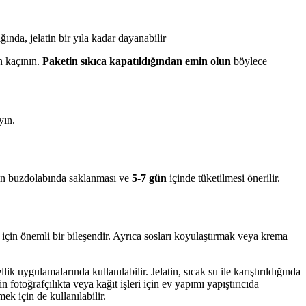
ında, jelatin bir yıla kadar dayanabilir
n kaçının.
Paketin sıkıca kapatıldığından emin olun
böylece
yın.
rının buzdolabında saklanması ve
5-7 gün
içinde tüketilmesi önerilir.
çin önemli bir bileşendir. Ayrıca sosları koyulaştırmak veya krema
ik uygulamalarında kullanılabilir. Jelatin, sıcak su ile karıştırıldığında
n fotoğrafçılıkta veya kağıt işleri için ev yapımı yapıştırıcıda
mek için de kullanılabilir.