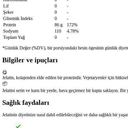
Lif
0
-
Şeker
0
-
Glisemik İndeks
0
-
Protein
86 g
172%
Sodyum
110
4.78%
Toplam Yağ
0
-
*Günlük Değer (%DV), bir porsiyondaki besin ögesinin günlük diyete n
Bilgiler ve ipuçları
😋
Jelatin, kolajenden elde edilen bir proteindir. Vejetaryenler için bitkise
📦
Jelatini serin ve kuru bir yerde, hava geçirmez bir kapta saklayın. Bir y
Sağlık faydaları
Jelatinin diyetinize nasıl dahil edilebileceğini ve daha sağlıklı bir yaş