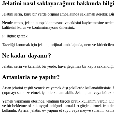
Jelatini nasıl saklayacağınız hakkında bilgi
Jelatini serin, kuru bir yerde orijinal ambalajında saklamak gerekir.
Bi
Nemle temas, jelatinin topaklanmasına ve etkisini kaybetmesine neden
kalitesini korur ve kontaminasyonu önlersiniz
✅ İlginç gerçek
Tazeliği korumak için jelatini, orijinal ambalajında, nem ve kirleticil
Ne kadar dayanır?
Jelatin, serin ve karanlık bir yerde, hava geçirmez bir kapta saklandığ
Artanlarla ne yapılır?
Artan jelatini çeşitli yemek ve yemek dışı şekillerde kullanabilirsiniz. 
çırpmayı stabilize etmek için de kullanılabilir. Jelatin, tart veya börek i
Yemek yapmanın ötesinde, jelatinin birçok pratik kullanımı vardır. Cilt
ve bir bekletme olarak uygulandığında tırnakları güçlendirmek için de kul
kullanılır. Ayrıca, jelatin, ev yapımı et suyu veya meyve sularını, katıl