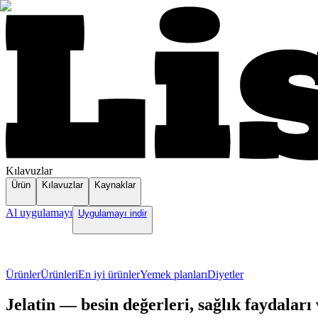
Kılavuzlar
Ürün
Kılavuzlar
Kaynaklar
Al uygulamayı
Uygulamayı indir
Ürünler
Ürünleri
En iyi ürünler
Yemek planları
Diyetler
Jelatin — besin değerleri, sağlık faydaları v