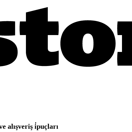
e alışveriş i̇puçları