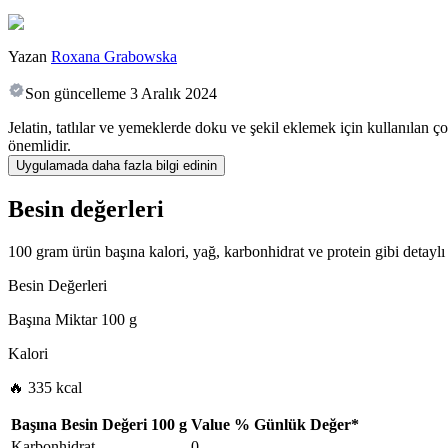
Yazan
Roxana Grabowska
Son güncelleme
3 Aralık 2024
Jelatin, tatlılar ve yemeklerde doku ve şekil eklemek için kullanılan ço
önemlidir.
Uygulamada daha fazla bilgi edinin
Besin değerleri
100 gram ürün başına kalori, yağ, karbonhidrat ve protein gibi detaylı 
Besin Değerleri
Başına Miktar
100 g
Kalori
🔥 335 kcal
Başına Besin Değeri
100 g
Value
%
Günlük Değer
*
Karbonhidrat
0
-