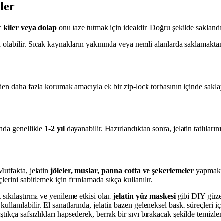
ler
r kiler veya dolap
onu taze tutmak için idealdir. Doğru şekilde saklandığ
 olabilir. Sıcak kaynakların yakınında veya nemli alanlarda saklamakta
erden daha fazla korumak amacıyla ek bir zip-lock torbasının içinde sakla
ında genellikle
1-2 yıl
dayanabilir. Hazırlandıktan sonra, jelatin tatlıla
Mutfakta, jelatin
jöleler, muslar, panna cotta ve şekerlemeler
yapmak i
çlerini sabitlemek için fırınlamada sıkça kullanılır.
 sıkılaştırma ve yenileme etkisi olan
jelatin yüz maskesi
gibi DIY güzell
lanılabilir. El sanatlarında, jelatin bazen geleneksel baskı süreçleri içi
aştıkça safsızlıkları hapsederek, berrak bir sıvı bırakacak şekilde temizle