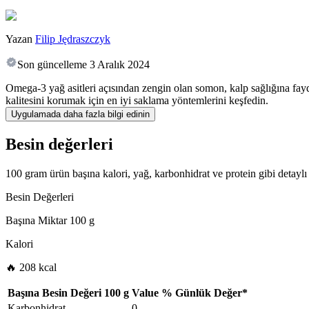
Yazan
Filip Jędraszczyk
Son güncelleme
3 Aralık 2024
Omega-3 yağ asitleri açısından zengin olan somon, kalp sağlığına fayda
kalitesini korumak için en iyi saklama yöntemlerini keşfedin.
Uygulamada daha fazla bilgi edinin
Besin değerleri
100 gram ürün başına kalori, yağ, karbonhidrat ve protein gibi detaylı 
Besin Değerleri
Başına Miktar
100 g
Kalori
🔥 208 kcal
Başına Besin Değeri
100 g
Value
%
Günlük Değer
*
Karbonhidrat
0
-