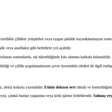
zellikle çiftlikte yetiştirilen veya uygun şekilde kaynaklanmayan somonla
şlik veya anafilaksi gibi belirtilere yol açabilir.
ırlanan somonlarda, sık tüketildiğinde kilo alımına katkıda bulunabilir.
liği ve çiftlik uygulamalarının çevre üzerindeki etkileri ile ilgili endi
iz, deniz kokusu yaymalıdır.
Etinin dokusu sert
olmalı ve bastırıldığınd
yin, çünkü bunlar yaşlanma veya kötü işleme belirtileridir.
Solmuş vey