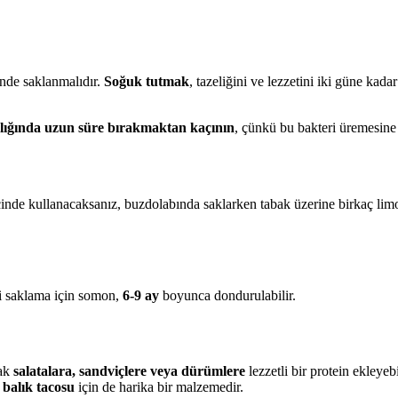
nde saklanmalıdır.
Soğuk tutmak
, tazeliğini ve lezzetini iki güne ka
lığında uzun süre bırakmaktan kaçının
, çünkü bu bakteri üremesin
içinde kullanacaksanız, buzdolabında saklarken tabak üzerine birkaç lim
i saklama için somon,
6-9 ay
boyunca dondurulabilir.
rak
salatalara, sandviçlere veya dürümlere
lezzetli bir protein ekleyeb
n
balık tacosu
için de harika bir malzemedir.