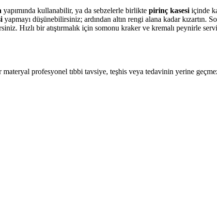
a
yapımında kullanabilir, ya da sebzelerle birlikte
pirinç kasesi
içinde ka
i
yapmayı düşünebilirsiniz; ardından altın rengi alana kadar kızartın. So
niz. Hızlı bir atıştırmalık için somonu kraker ve kremalı peynirle servis 
ir materyal profesyonel tıbbi tavsiye, teşhis veya tedavinin yerine geçme