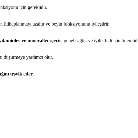
onksiyonu için gereklidir.
er, iltihaplanmayı azaltır ve beyin fonksiyonunu iyileştirir.
itaminler ve mineraller içerir
, genel sağlık ve iyilik hali için önemlidi
ını düşürmeye yardımcı olur.
ığını teşvik eder
.