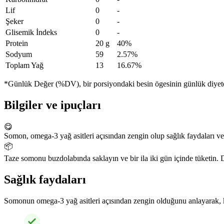
Lif
0
-
Şeker
0
-
Glisemik İndeks
0
-
Protein
20 g
40%
Sodyum
59
2.57%
Toplam Yağ
13
16.67%
*Günlük Değer (%DV), bir porsiyondaki besin ögesinin günlük diyete n
Bilgiler ve ipuçları
😋
Somon, omega-3 yağ asitleri açısından zengin olup sağlık faydaları ve 
📦
Taze somonu buzdolabında saklayın ve bir ila iki gün içinde tüketin.
Sağlık faydaları
Somonun omega-3 yağ asitleri açısından zengin olduğunu anlayarak, kal