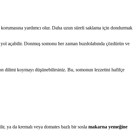
dar korumasına yardımcı olur. Daha uzun süreli saklama için dondurmak
e yol açabilir. Donmuş somonu her zaman buzdolabında çözdürün ve
on dilimi koymayı düşünebilirsiniz. Bu, somonun lezzetini hafifçe
ilir, ya da kremalı veya domates bazlı bir sosla
makarna yemeğine