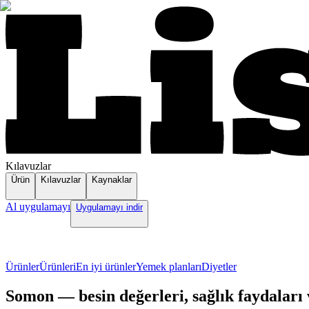
Kılavuzlar
Ürün
Kılavuzlar
Kaynaklar
Al uygulamayı
Uygulamayı indir
Ürünler
Ürünleri
En iyi ürünler
Yemek planları
Diyetler
Somon — besin değerleri, sağlık faydaları ve