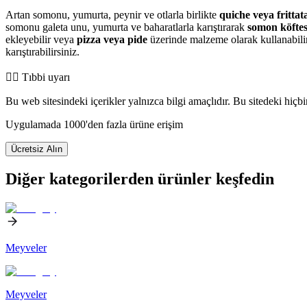
Artan somonu, yumurta, peynir ve otlarla birlikte
quiche veya frittat
somonu galeta unu, yumurta ve baharatlarla karıştırarak
somon köftes
ekleyebilir veya
pizza veya pide
üzerinde malzeme olarak kullanabilirsi
karıştırabilirsiniz.
👨‍⚕️️ Tıbbi uyarı
Bu web sitesindeki içerikler yalnızca bilgi amaçlıdır. Bu sitedeki hiçb
Uygulamada 1000'den fazla ürüne erişim
Ücretsiz Alın
Diğer kategorilerden ürünler keşfedin
Meyveler
Meyveler