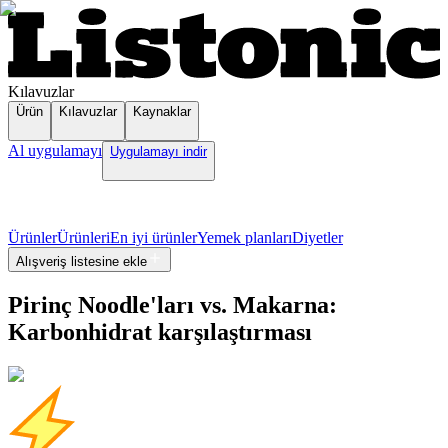
Kılavuzlar
Ürün
Kılavuzlar
Kaynaklar
Al uygulamayı
Uygulamayı indir
Ürünler
Ürünleri
En iyi ürünler
Yemek planları
Diyetler
Alışveriş listesine ekle
Pirinç Noodle'ları vs. Makarna:
Karbonhidrat karşılaştırması