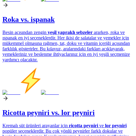
Roka vs. ispanak
Besin açısından zengin
yeşil yapraklı sebzeler
ararken, roka ve
ıspanak en iyi seçeneklerdir. Her ikisi de salatalar ve yemekler için
mükemmel olmasına rağmen, tat, doku ve vitamin içeriği açısından
farklılık gösterirler. Bu kılavuz, aralarındaki farkları açıklayarak,
yemekleriniz ve beslenme ihtiyaçlarınız için en iyi yeşili seçmenize
yardımcı olacaktır.
Ricotta peyniri vs. lor peyniri
Kremalı süt ürünleri arayanlar için
ricotta peyniri
ve
lor peyniri
popüler seçeneklerdir. Bu çok yönlü peynirler farklı dokular ve