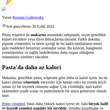
Yazan
Roxana Grabowska
Son güncelleme
30 Eylül 2024
Pirinç erişteleri ile
makarna
arasındaki tartışmada, seçim genellikle
kişisel tercihlere veya diyet ihtiyaçlarına dayanır. Farklı dokular,
pişirme yöntemleri ve besin içeriği ile bu farklı mutfakların temel
gıda maddeleri benzersiz avantajlar sunar. Bu kılavuz, hangisinin
yemeklerinize ve sağlık hedeflerinize daha uygun olduğunu
anlamanıza yardımcı olacaktır.
Pasta'da daha az kalori
Makarna, genellikle pirinç eriştesine göre daha az kalori içerir, bu da
kalori alımını
yönetmek
isteyenler için tatmin edici bir yemek keyfi
sunan iyi bir seçenek olmasını sağlar. Çok yönlülüğü, aşırı kalori
eklemeden çeşitli soslar ve malzemelerle bir araya gelmesine olanak
tanır.
Pirinç erişteleri
, biraz daha yüksek kalori içerse de, hala
birçok hafif
ve lezzetli yemekte popüler bir tercihtir
, örneğin kızartmalar ve