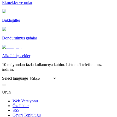
Ekmekler ve unlar
Baklagiller
Dondurulmuş gıdalar
Alkollü i̇çecekler
10 milyondan fazla kullanıcıya katılın. Listonic'i telefonunuza
indirin.
Select language
Ürün
Web Versiyonu
Özellikler
SSS
Çeviri Topluluğu