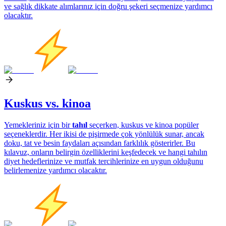
ve sağlık dikkate alımlarınız için doğru şekeri seçmenize yardımcı
olacaktır.
Kuskus vs. kinoa
Yemekleriniz için bir
tahıl
seçerken, kuskus ve kinoa popüler
seçeneklerdir. Her ikisi de pişirmede çok yönlülük sunar, ancak
doku, tat ve besin faydaları açısından farklılık gösterirler. Bu
kılavuz, onların belirgin özelliklerini keşfedecek ve hangi tahılın
diyet hedeflerinize ve mutfak tercihlerinize en uygun olduğunu
belirlemenize yardımcı olacaktır.